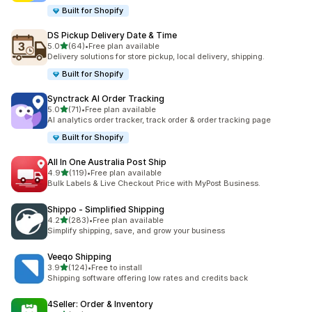
Built for Shopify
DS Pickup Delivery Date & Time
เต็ม 5 ดาว
5.0
(64)
•
Free plan available
ทั้งหมด 64 รีวิว
Delivery solutions for store pickup, local delivery, shipping.
Built for Shopify
Synctrack AI Order Tracking
เต็ม 5 ดาว
5.0
(71)
•
Free plan available
ทั้งหมด 71 รีวิว
AI analytics order tracker, track order & order tracking page
Built for Shopify
All In One Australia Post Ship
เต็ม 5 ดาว
4.9
(119)
•
Free plan available
ทั้งหมด 119 รีวิว
Bulk Labels & Live Checkout Price with MyPost Business.
Shippo ‑ Simplified Shipping
เต็ม 5 ดาว
4.2
(283)
•
Free plan available
ทั้งหมด 283 รีวิว
Simplify shipping, save, and grow your business
Veeqo Shipping
เต็ม 5 ดาว
3.9
(124)
•
Free to install
ทั้งหมด 124 รีวิว
Shipping software offering low rates and credits back
4Seller: Order & Inventory