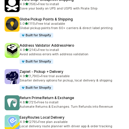
เต็ม 5 ดาว
4.9
(158)
•
Free to install
ทั้งหมด 158 รีวิว
Save your booty on UPS and USPS with Pirate Ship
Globe Pickup Points & Shipping
เต็ม 5 ดาว
5.0
(111)
•
Free trial available
ทั้งหมด 111 รีวิว
Global pickup points from 60+ carriers & direct label printing
Built for Shopify
Address Validator AddressHero
เต็ม 5 ดาว
4.9
(214)
•
Free to install
ทั้งหมด 214 รีวิว
Avoid address errors with address validation
Built for Shopify
Zapiet ‑ Pickup + Delivery
เต็ม 5 ดาว
4.9
(1,790)
•
Free trial available
ทั้งหมด 1790 รีวิว
Smarter delivery options for pickup, local delivery & shipping
Built for Shopify
Return Prime:Return & Exchange
เต็ม 5 ดาว
4.8
(721)
•
Free to install
ทั้งหมด 721 รีวิว
Automate Returns & Exchanges. Turn Refunds into Revenue
EasyRoutes Local Delivery
เต็ม 5 ดาว
4.9
(279)
•
Free plan available
ทั้งหมด 279 รีวิว
Local delivery route planner with driver app & order tracking