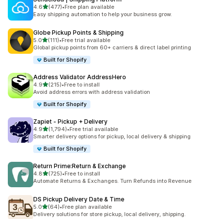
เต็ม 5 ดาว
4.6
(477)
•
Free plan available
ทั้งหมด 477 รีวิว
Easy shipping automation to help your business grow.
Globe Pickup Points & Shipping
เต็ม 5 ดาว
5.0
(111)
•
Free trial available
ทั้งหมด 111 รีวิว
Global pickup points from 60+ carriers & direct label printing
Built for Shopify
Address Validator AddressHero
เต็ม 5 ดาว
4.9
(215)
•
Free to install
ทั้งหมด 215 รีวิว
Avoid address errors with address validation
Built for Shopify
Zapiet ‑ Pickup + Delivery
เต็ม 5 ดาว
4.9
(1,794)
•
Free trial available
ทั้งหมด 1794 รีวิว
Smarter delivery options for pickup, local delivery & shipping
Built for Shopify
Return Prime:Return & Exchange
เต็ม 5 ดาว
4.8
(725)
•
Free to install
ทั้งหมด 725 รีวิว
Automate Returns & Exchanges. Turn Refunds into Revenue
DS Pickup Delivery Date & Time
เต็ม 5 ดาว
5.0
(64)
•
Free plan available
ทั้งหมด 64 รีวิว
Delivery solutions for store pickup, local delivery, shipping.