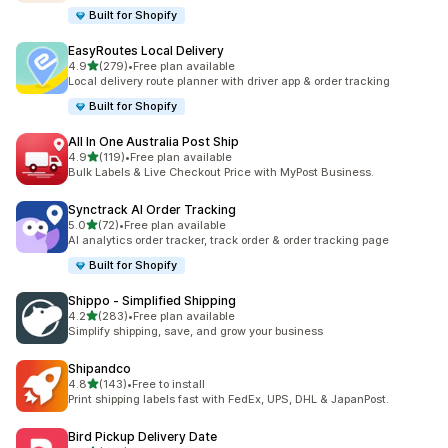
Built for Shopify
EasyRoutes Local Delivery
เต็ม 5 ดาว
4.9
(279)
•
Free plan available
ทั้งหมด 279 รีวิว
Local delivery route planner with driver app & order tracking
Built for Shopify
All In One Australia Post Ship
เต็ม 5 ดาว
4.9
(119)
•
Free plan available
ทั้งหมด 119 รีวิว
Bulk Labels & Live Checkout Price with MyPost Business.
Synctrack AI Order Tracking
เต็ม 5 ดาว
5.0
(72)
•
Free plan available
ทั้งหมด 72 รีวิว
AI analytics order tracker, track order & order tracking page
Built for Shopify
Shippo ‑ Simplified Shipping
เต็ม 5 ดาว
4.2
(283)
•
Free plan available
ทั้งหมด 283 รีวิว
Simplify shipping, save, and grow your business
Shipandco
เต็ม 5 ดาว
4.8
(143)
•
Free to install
ทั้งหมด 143 รีวิว
Print shipping labels fast with FedEx, UPS, DHL & JapanPost.
Bird Pickup Delivery Date