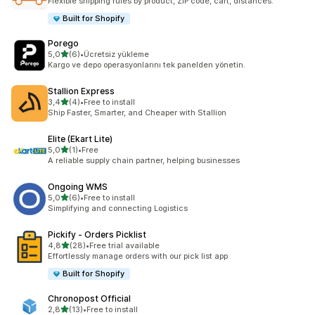
Flexible shipping rules by product, ZIP code, cart, distances.
Built for Shopify
Porego
5 yıldız üzerinden
5,0
(6)
•
Ücretsiz yükleme
toplam 6 değerlendirme
Kargo ve depo operasyonlarını tek panelden yönetin.
Stallion Express
5 yıldız üzerinden
3,4
(4)
•
Free to install
toplam 4 değerlendirme
Ship Faster, Smarter, and Cheaper with Stallion
Elite (Ekart Lite)
5 yıldız üzerinden
5,0
(1)
•
Free
toplam 1 değerlendirme
A reliable supply chain partner, helping businesses
Ongoing WMS
5 yıldız üzerinden
5,0
(6)
•
Free to install
toplam 6 değerlendirme
Simplifying and connecting Logistics
Pickify ‑ Orders Picklist
5 yıldız üzerinden
4,8
(28)
•
Free trial available
toplam 28 değerlendirme
Effortlessly manage orders with our pick list app
Built for Shopify
Chronopost Official
5 yıldız üzerinden
2,8
(13)
•
Free to install
toplam 13 değerlendirme