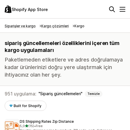
Shopify App Store
Siparişler ve kargo
Kargo çözümleri
Kargo
sipariş güncellemeleri özelliklerini içeren tüm
kargo uygulamaları
Paketlemeden etiketlere ve adres doğrulamaya
kadar ürünlerinizi doğru yere ulaştırmak için
ihtiyacınız olan her şey.
951 uygulama:
Sipariş güncellemeleri
Temizle
Built for Shopify
DS Shipping Rates Zip Distance
5 yıldız üzerinden
5,0
(15)
•
Free
toplam 15 değerlendirme