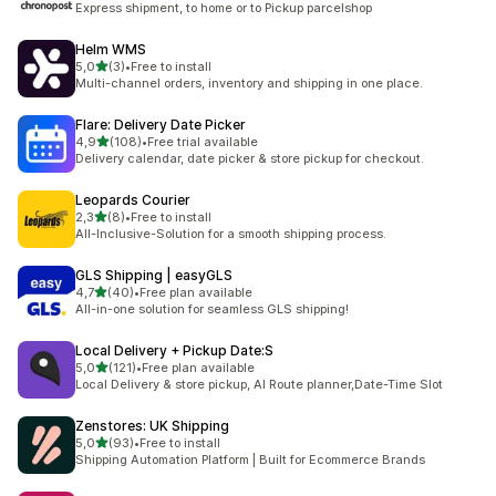
Express shipment, to home or to Pickup parcelshop
Helm WMS
5 yıldız üzerinden
5,0
(3)
•
Free to install
toplam 3 değerlendirme
Multi-channel orders, inventory and shipping in one place.
Flare: Delivery Date Picker
5 yıldız üzerinden
4,9
(108)
•
Free trial available
toplam 108 değerlendirme
Delivery calendar, date picker & store pickup for checkout.
Leopards Courier
5 yıldız üzerinden
2,3
(8)
•
Free to install
toplam 8 değerlendirme
All-Inclusive-Solution for a smooth shipping process.
GLS Shipping | easyGLS
5 yıldız üzerinden
4,7
(40)
•
Free plan available
toplam 40 değerlendirme
All-in-one solution for seamless GLS shipping!
Local Delivery + Pickup Date:S
5 yıldız üzerinden
5,0
(121)
•
Free plan available
toplam 121 değerlendirme
Local Delivery & store pickup, AI Route planner,Date-Time Slot
Zenstores: UK Shipping
5 yıldız üzerinden
5,0
(93)
•
Free to install
toplam 93 değerlendirme
Shipping Automation Platform | Built for Ecommerce Brands