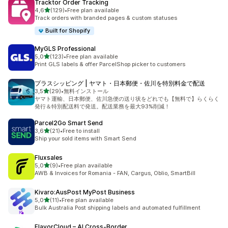
Tracktor Order Tracking
5 yıldız üzerinden
4,6
(129)
•
Free plan available
toplam 129 değerlendirme
Track orders with branded pages & custom statuses
Built for Shopify
MyGLS Professional
5 yıldız üzerinden
5,0
(123)
•
Free plan available
toplam 123 değerlendirme
Print GLS labels & offer ParcelShop picker to customers
プラスシッピング | ヤマト・日本郵便・佐川を特別料金で配送
5 yıldız üzerinden
3,5
(29)
•
無料インストール
toplam 29 değerlendirme
ヤマト運輸、日本郵便、佐川急便の送り状をどれでも【無料で】らくらく
発行＆特別配送料で発送。配送業務を最大93%削減！
Parcel2Go Smart Send
5 yıldız üzerinden
3,6
(21)
•
Free to install
toplam 21 değerlendirme
Ship your sold items with Smart Send
Fluxsales
5 yıldız üzerinden
5,0
(9)
•
Free plan available
toplam 9 değerlendirme
AWB & Invoices for Romania - FAN, Cargus, Oblio, SmartBill
Kivaro:AusPost MyPost Business
5 yıldız üzerinden
5,0
(11)
•
Free plan available
toplam 11 değerlendirme
Bulk Australia Post shipping labels and automated fulfillment
FlavorCloud – AI Cross‑Border