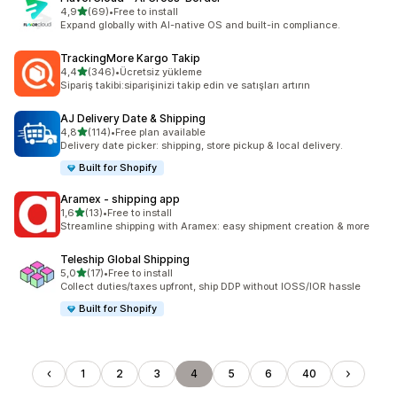
5 yıldız üzerinden
4,9
(69)
•
Free to install
toplam 69 değerlendirme
Expand globally with AI-native OS and built-in compliance.
TrackingMore Kargo Takip
5 yıldız üzerinden
4,4
(346)
•
Ücretsiz yükleme
toplam 346 değerlendirme
Sipariş takibi:siparişinizi takip edin ve satışları artırın
AJ Delivery Date & Shipping
5 yıldız üzerinden
4,8
(114)
•
Free plan available
toplam 114 değerlendirme
Delivery date picker: shipping, store pickup & local delivery.
Built for Shopify
Aramex ‑ shipping app
5 yıldız üzerinden
1,6
(13)
•
Free to install
toplam 13 değerlendirme
Streamline shipping with Aramex: easy shipment creation & more
Teleship Global Shipping
5 yıldız üzerinden
5,0
(17)
•
Free to install
toplam 17 değerlendirme
Collect duties/taxes upfront, ship DDP without IOSS/IOR hassle
Built for Shopify
1
2
3
4
5
6
40