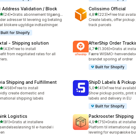
: Address Validation / Block
Colissimo Official
ud af 5 stjerner
ud af 5 stjerner
(24)
•
Gratis abonnement tilgængeligt
4,8
(223)
•
Free trial avail
anmeldelser i alt
223 anmeldelser i alt
ider adresser til levering og betaling
Create labels, offer pickup
 at blokere ugyldige indtastninger.
track parcels
Built for Shopify
xtal ‑ Shipping solution
AfterShip Order Tracki
ud af 5 stjerner
ud af 5 stjerner
(43)
•
Free to install
4,7
(1.306)
•
Gratis at insta
anmeldelser i alt
1306 anmeldelser i alt
efit from negotiated rates for all
Færre WISMO-henvendels
riers.
brandet sporing af ordrer
Built for Shopify
via Shipping and Fulfillment
ShipD Labels & Pickup
ud af 5 stjerner
ud af 5 stjerner
(458)
•
Free to install
5,0
(41)
•
Free trial availab
 anmeldelser i alt
41 anmeldelser i alt
idly create domestic and
Show pickup points, print 
ernational shipping labels
labels and delivery in EU
Built for Shopify
hink Logistics
Packrooster Shipping
ud af 5 stjerner
ud af 5 stjerner
(81)
•
Gratis at installere
4,9
(75)
•
Gratis at installe
anmeldelser i alt
75 anmeldelser i alt
sendelsesløsning til e-handel i
Platform til international og
ien
levering for europæiske bu