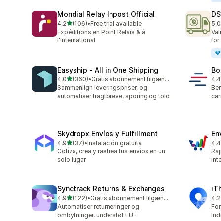
Mondial Relay Inpost Official
DS
ud af 5 stjerner
4,2
(106)
•
Free trial available
5,0
106 anmeldelser i alt
24 
Expéditions en Point Relais & à
Val
l'International
for
Easyship ‑ All in One Shipping
Bo
ud af 5 stjerner
4,0
(360)
•
Gratis abonnement tilgængeligt
4,4
360 anmeldelser i alt
43 
Sammenlign leveringspriser, og
Ben
automatiser fragtbreve, sporing og told
car
Skydropx Envíos y Fulfillment
En
ud af 5 stjerner
4,9
(37)
•
Instalación gratuita
4,4
37 anmeldelser i alt
458
Cotiza, crea y rastrea tus envíos en un
Rap
solo lugar.
int
Synctrack Returns & Exchanges
iT
ud af 5 stjerner
4,9
(122)
•
Gratis abonnement tilgængeligt
4,2
122 anmeldelser i alt
81 
Automatiser returneringer og
For
ombytninger, understøt EU-
Ind