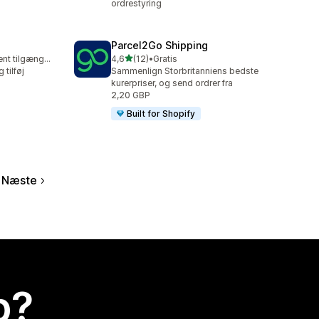
ordrestyring
Parcel2Go Shipping
ud af 5 stjerner
Gratis abonnement tilgængeligt
4,6
(12)
•
Gratis
12 anmeldelser i alt
 tilføj
Sammenlign Storbritanniens bedste
kurerpriser, og send ordrer fra
2,20 GBP
Built for Shopify
Næste
p?