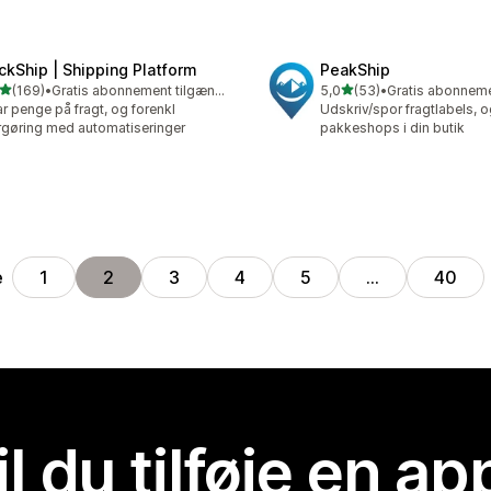
ickShip | Shipping Platform
PeakShip
ud af 5 stjerner
ud af 5 stjerner
(169)
•
Gratis abonnement tilgængeligt
5,0
(53)
•
 anmeldelser i alt
53 anmeldelser i alt
r penge på fragt, og forenkl
Udskriv/spor fragtlabels, og
rgøring med automatiseringer
pakkeshops i din butik
e
1
2
3
4
5
…
40
il du tilføje en ap