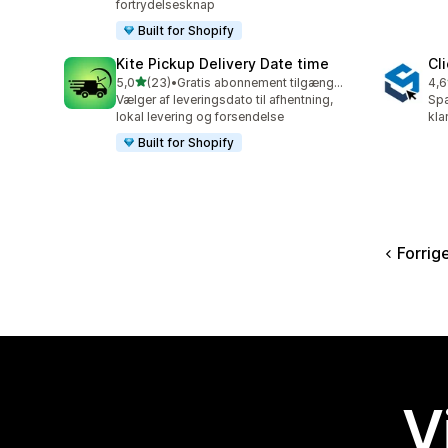
fortrydelsesknap
Built for Shopify
Kite Pickup Delivery Date time
Cl
ud af 5 stjerner
5,0
(23)
•
Gratis abonnement tilgængeligt
4,6
23 anmeldelser i alt
169
Vælger af leveringsdato til afhentning,
Spa
lokal levering og forsendelse
kla
Built for Shopify
Forrig
V