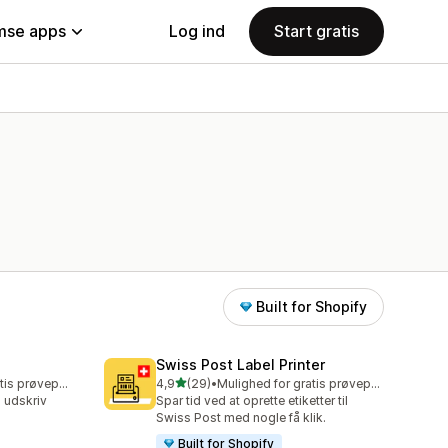
se apps
Log ind
Start gratis
Built for Shopify
p
Swiss Post Label Printer
ud af 5 stjerner
Mulighed for gratis prøveperiode
4,9
(29)
•
Mulighed for gratis prøveperiode
29 anmeldelser i alt
g udskriv
Spar tid ved at oprette etiketter til
Swiss Post med nogle få klik.
Built for Shopify