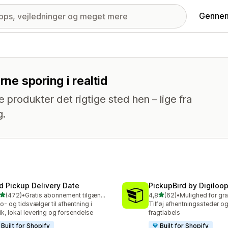
Gennem
rne sporing i realtid
e produkter det rigtige sted hen – lige fra
g.
rd Pickup Delivery Date
PickupBird by Digiloo
ud af 5 stjerner
ud af 5 stjerner
(472)
•
Gratis abonnement tilgængeligt
4,8
(62)
•
 anmeldelser i alt
62 anmeldelser i alt
o- og tidsvælger til afhentning i
Tilføj afhentningssteder o
ik, lokal levering og forsendelse
fragtlabels
Built for Shopify
Built for Shopify