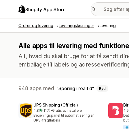
Shopify App Store
Ordrer og levering
Leveringsløsninger
Levering
Alle apps til levering med funktione
Alt, hvad du skal bruge for at få sendt din
emballage til labels og adresseverificerin
948 apps med
Sporing i realtid
Ryd
UPS Shipping (Official)
Bi
ud af 5 stjerner
4,8
(117)
•
Gratis at installere
4,9
117 anmeldelser i alt
472
Betjeningspanel til automatisering af
Dat
UPS-fragtlabels
but