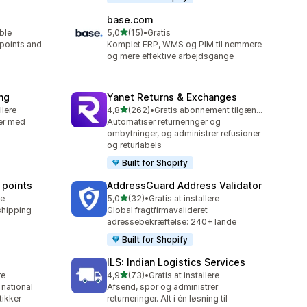
base.com
ud af 5 stjerner
able
5,0
(15)
•
Gratis
15 anmeldelser i alt
 points and
Komplet ERP, WMS og PIM til nemmere
og mere effektive arbejdsgange
ng
Yanet Returns & Exchanges
ud af 5 stjerner
llere
4,8
(262)
•
Gratis abonnement tilgængeligt
262 anmeldelser i alt
er med
Automatiser returneringer og
ombytninger, og administrer refusioner
og returlabels
Built for Shopify
 points
AddressGuard Address Validator
ud af 5 stjerner
le
5,0
(32)
•
Gratis at installere
32 anmeldelser i alt
shipping
Global fragtfirmavalideret
adressebekræftelse: 240+ lande
Built for Shopify
ILS: Indian Logistics Services
ud af 5 stjerner
re
4,9
(73)
•
Gratis at installere
73 anmeldelser i alt
 national
Afsend, spor og administrer
tikker
returneringer. Alt i én løsning til