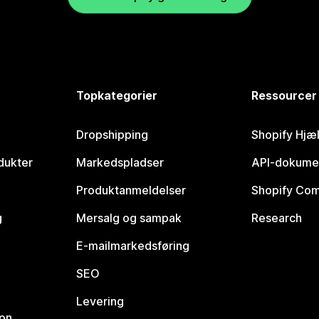
Topkategorier
Ressourcer
Dropshipping
Shopify Hjæ
dukter
Markedspladser
API-dokume
Produktanmeldelser
Shopify Co
g
Mersalg og sampak
Research
E-mailmarkedsføring
SEO
Levering
ion