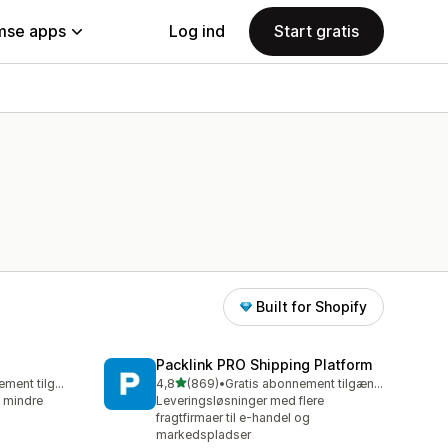
se apps
Log ind
Start gratis
Built for Shopify
Packlink PRO Shipping Platform
ud af 5 stjerner
Gratis abonnement tilgængeligt
4,8
(869)
•
Gratis abonnement tilgængeligt
869 anmeldelser i alt
, mindre
Leveringsløsninger med flere
fragtfirmaer til e-handel og
markedspladser