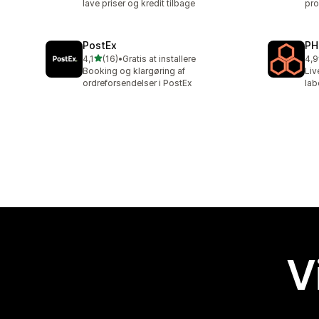
lave priser og kredit tilbage
pro
PostEx
PH
ud af 5 stjerner
4,1
(16)
•
Gratis at installere
4,9
16 anmeldelser i alt
615
Booking og klargøring af
Liv
ordreforsendelser i PostEx
lab
V