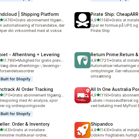
ndcloud | Shipping Platform
Pirate Ship: CheapARR
ud af 5 stjerner
ud af 5 stjerner
(476)
•
Gratis abonnement tilgængeligt
4,9
(158)
•
Gratis at install
 anmeldelser i alt
158 anmeldelser i alt
 automatisering af forsendelse, der
Spar en formue på UPS o
lper din virksomhed med at vokse.
Pirate Ship
piet ‑ Afhentning + Levering
Return Prime:Return 
ud af 5 stjerner
ud af 5 stjerner
(1.789)
•
Mulighed for gratis prøveperiode
4,8
(721)
•
Gratis at install
9 anmeldelser i alt
721 anmeldelser i alt
nlæg dine afhentnings-, leverings-
Automatiser returneringer 
forsendelsesordrer
ombytninger. Gør refusioner
omsætning
Built for Shopify
nctrack AI Order Tracking
All In One Australia Po
ud af 5 stjerner
ud af 5 stjerner
(71)
•
Gratis abonnement tilgængeligt
4,9
(119)
•
anmeldelser i alt
119 anmeldelser i alt
resporing med AI-analyse, spor
Labels i masseudførsel og 
rer og ordresporingsside
ved betaling med MyPost 
Built for Shopify
eller: Order & Inventory
Shipandco
ud af 5 stjerner
ud af 5 stjerner
(43)
•
Gratis at installere
4,8
(143)
•
Gratis at install
anmeldelser i alt
143 anmeldelser i alt
inistrer multikanal-ordrer,
Udskriv fragtlabels hurtig