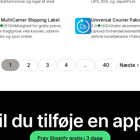
duktannoncer og lager ét sted
UPS, DHL og JapanPost.
 MultiCarrier Shipping Label
Universal Courier Paki
ud af 5 stjerner
ud af 5 stjerner
(615)
•
Mulighed for gratis prøveperiode
5,0
(40)
•
 anmeldelser i alt
40 anmeldelser i alt
e-fragtpriser ved kassen, udskriv
Upload forsendelsesbestilli
els og spor ordrer.
enhver kurertjeneste i Paki
Næste
1
2
3
4
…
40
il du tilføje en ap
Prøv Shopify gratis i 3 dage