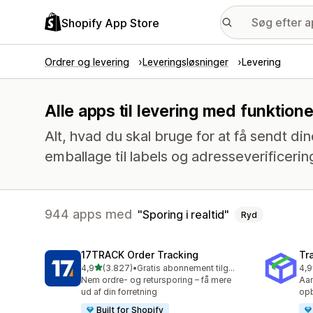
Shopify App Store
Ordrer og levering
Leveringsløsninger
Levering
Alle apps til levering med funktione
Alt, hvad du skal bruge for at få sendt din
emballage til labels og adresseverificerin
944 apps med
Sporing i realtid
Ryd
17TRACK Order Tracking
Tr
ud af 5 stjerner
4,9
(3.827)
•
Gratis abonnement tilgængeligt
4,9
3827 anmeldelser i alt
156
Nem ordre- og retursporing – få mere
Aan
ud af din forretning
opb
Built for Shopify