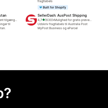
fragtlabels
Built for Shopify
stan
SellerDash: AusPost Shipping
ud af 5 stjerner
Gratis abonnement tilgængeligt
4,7
(630)
•
Mulighed for gratis prøveperiode
630 anmeldelser i alt
nger til
Udskriv fragtlabels til Australia Post
stan.
MyPost Business og eParcel
p?