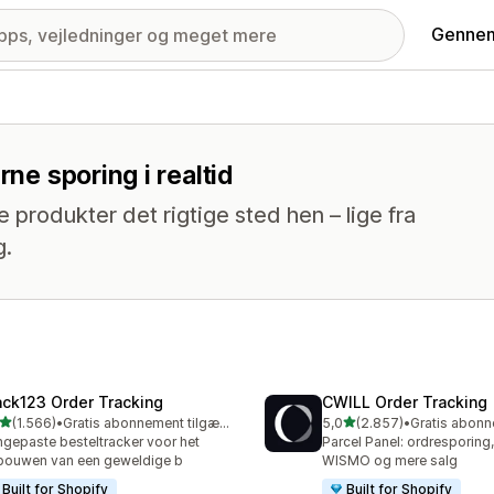
Gennem
rne sporing i realtid
e produkter det rigtige sted hen – lige fra
g.
ack123 Order Tracking
CWILL Order Tracking
ud af 5 stjerner
ud af 5 stjerner
(1.566)
•
Gratis abonnement tilgængeligt
5,0
(2.857)
•
6 anmeldelser i alt
2857 anmeldelser i alt
gepaste besteltracker voor het
Parcel Panel: ordresporing
ouwen van een geweldige b
WISMO og mere salg
Built for Shopify
Built for Shopify