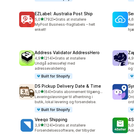
EZLabel: Australia Post Ship
Se
ud af 5 stjerner
5,0
(792)
•
Gratis at installere
4,6
792 anmeldelser i alt
476
MyPost Business-fragtlabels – helt
Nem
enkelt!
hjæ
Address Validator AddressHero
Za
ud af 5 stjerner
4,9
(214)
•
Gratis at installere
4,9
214 anmeldelser i alt
178
Undgå adressefejl med
Pla
adressevalidering
og 
Built for Shopify
DS Pickup Delivery Date & Time
Sy
ud af 5 stjerner
5,0
(64)
•
Gratis abonnement tilgængeligt
5,0
64 anmeldelser i alt
71 
Leveringsløsninger til afhentning i
Ord
butik, lokal levering og forsendelse.
ord
Built for Shopify
Veeqo Shipping
4S
ud af 5 stjerner
3,9
(124)
•
Gratis at installere
5,0
124 anmeldelser i alt
43 
Forsendelsessoftware, der tilbyder
Adm