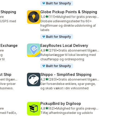
Built for Shopify
 Shipping
Globe Pickup Points & Shipping
ud af 5 stjerner
ere
5,0
(111)
•
Mulighed for gratis prøveperiode
111 anmeldelser i alt
g USPS med
Globale udleveringssteder fra 60+
fragtfirmaer og direkte udskrivning af
labels
Built for Shopify
& Exchange
EasyRoutes Local Delivery
ud af 5 stjerner
ere
4,9
(279)
•
Gratis abonnement tilgængeligt
279 anmeldelser i alt
og
Ruteplanlægger til lokal levering med
 til
chaufførapp og ordresporing
Built for Shopify
st Ship
Shippo ‑ Simplified Shipping
ud af 5 stjerner
Gratis abonnement tilgængeligt
4,2
(283)
•
Gratis abonnement tilgængeligt
283 anmeldelser i alt
live-priser
Gør forsendelse enklere, spar penge,
Business.
og skab vækst i din virksomhed
PickupBird by Digiloop
ud af 5 stjerner
ere
4,8
(62)
•
Mulighed for gratis prøveperiode
62 anmeldelser i alt
t med FedEx,
Tilføj afhentningssteder og udskriv