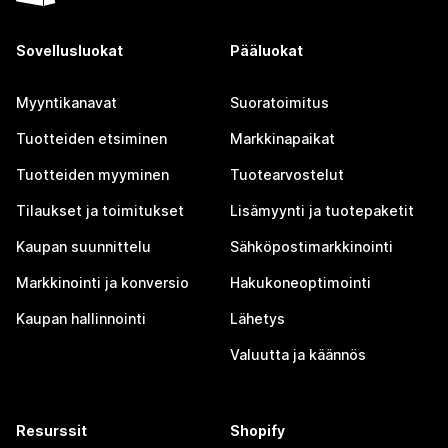
Sovellusluokat
Pääluokat
Myyntikanavat
Suoratoimitus
Tuotteiden etsiminen
Markkinapaikat
Tuotteiden myyminen
Tuotearvostelut
Tilaukset ja toimitukset
Lisämyynti ja tuotepaketit
Kaupan suunnittelu
Sähköpostimarkkinointi
Markkinointi ja konversio
Hakukoneoptimointi
Kaupan hallinnointi
Lähetys
Valuutta ja käännös
Resurssit
Shopify