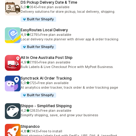
DS Pickup Delivery Date & Time
/ 5 tähteä
5,0
(64)
•
Free plan available
64 arvostelua yhteensä
Delivery solutions for store pickup, local delivery, shipping.
Built for Shopify
EasyRoutes Local Delivery
/ 5 tähteä
4,9
(279)
•
Free plan available
279 arvostelua yhteensä
Local delivery route planner with driver app & order tracking
Built for Shopify
All In One Australia Post Ship
/ 5 tähteä
4,9
(119)
•
Free plan available
119 arvostelua yhteensä
Bulk Labels & Live Checkout Price with MyPost Business.
Synctrack AI Order Tracking
/ 5 tähteä
5,0
(72)
•
Free plan available
72 arvostelua yhteensä
AI analytics order tracker, track order & order tracking page
Built for Shopify
Shippo ‑ Simplified Shipping
/ 5 tähteä
4,2
(283)
•
Free plan available
283 arvostelua yhteensä
Simplify shipping, save, and grow your business
Shipandco
/ 5 tähteä
4,8
(143)
•
Free to install
143 arvostelua yhteensä
Print shipping labels fast with FedEx, UPS, DHL & JapanPost.