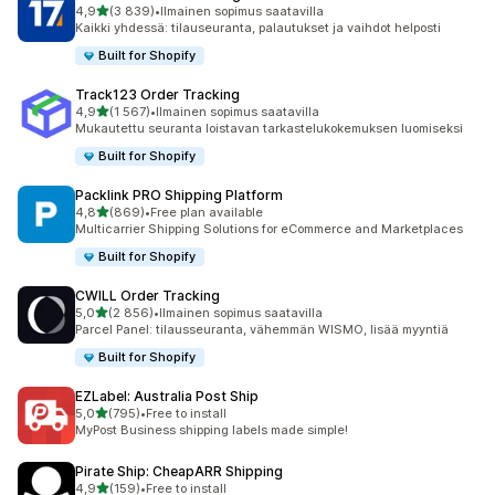
/ 5 tähteä
4,9
(3 839)
•
Ilmainen sopimus saatavilla
3839 arvostelua yhteensä
Kaikki yhdessä: tilauseuranta, palautukset ja vaihdot helposti
Built for Shopify
Track123 Order Tracking
/ 5 tähteä
4,9
(1 567)
•
Ilmainen sopimus saatavilla
1567 arvostelua yhteensä
Mukautettu seuranta loistavan tarkastelukokemuksen luomiseksi
Built for Shopify
Packlink PRO Shipping Platform
/ 5 tähteä
4,8
(869)
•
Free plan available
869 arvostelua yhteensä
Multicarrier Shipping Solutions for eCommerce and Marketplaces
Built for Shopify
CWILL Order Tracking
/ 5 tähteä
5,0
(2 856)
•
Ilmainen sopimus saatavilla
2856 arvostelua yhteensä
Parcel Panel: tilausseuranta, vähemmän WISMO, lisää myyntiä
Built for Shopify
EZLabel: Australia Post Ship
/ 5 tähteä
5,0
(795)
•
Free to install
795 arvostelua yhteensä
MyPost Business shipping labels made simple!
Pirate Ship: CheapARR Shipping
/ 5 tähteä
4,9
(159)
•
Free to install