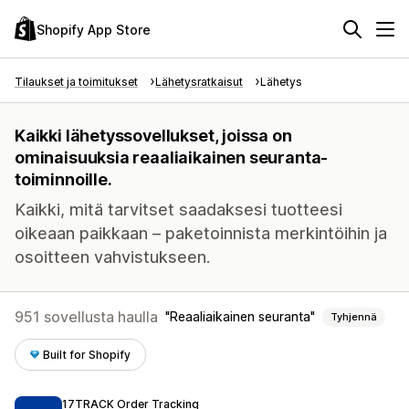
Shopify App Store
Tilaukset ja toimitukset
Lähetysratkaisut
Lähetys
Kaikki lähetyssovellukset, joissa on
ominaisuuksia reaaliaikainen seuranta-
toiminnoille.
Kaikki, mitä tarvitset saadaksesi tuotteesi
oikeaan paikkaan – paketoinnista merkintöihin ja
osoitteen vahvistukseen.
951 sovellusta haulla
Reaaliaikainen seuranta
Tyhjennä
Built for Shopify
17TRACK Order Tracking