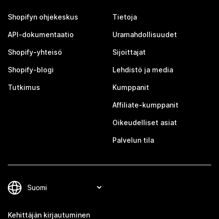
Shopifyn ohjekeskus
Tietoja
API-dokumentaatio
Uramahdollisuudet
Shopify-yhteisö
Sijoittajat
Shopify-blogi
Lehdistö ja media
Tutkimus
Kumppanit
Affiliate-kumppanit
Oikeudelliset asiat
Palvelun tila
Kehittäjän kirjautuminen