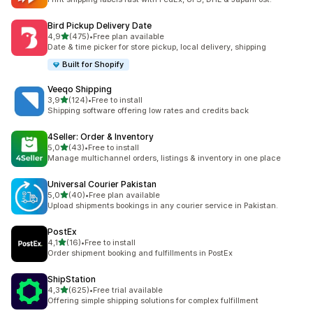
Bird Pickup Delivery Date
/ 5 tähteä
4,9
(475)
•
Free plan available
475 arvostelua yhteensä
Date & time picker for store pickup, local delivery, shipping
Built for Shopify
Veeqo Shipping
/ 5 tähteä
3,9
(124)
•
Free to install
124 arvostelua yhteensä
Shipping software offering low rates and credits back
4Seller: Order & Inventory
/ 5 tähteä
5,0
(43)
•
Free to install
43 arvostelua yhteensä
Manage multichannel orders, listings & inventory in one place
Universal Courier Pakistan
/ 5 tähteä
5,0
(40)
•
Free plan available
40 arvostelua yhteensä
Upload shipments bookings in any courier service in Pakistan.
PostEx
/ 5 tähteä
4,1
(16)
•
Free to install
16 arvostelua yhteensä
Order shipment booking and fulfillments in PostEx
ShipStation
/ 5 tähteä
4,3
(625)
•
Free trial available
625 arvostelua yhteensä
Offering simple shipping solutions for complex fulfillment