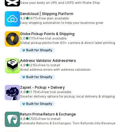
159 arvostelua yhteensä
Save your booty on UPS and USPS with Pirate Ship
Sendcloud | Shipping Platform
/ 5 tähteä
4,6
(477)
•
Free plan available
477 arvostelua yhteensä
Easy shipping automation to help your business grow.
Globe Pickup Points & Shipping
/ 5 tähteä
5,0
(111)
•
Free trial available
111 arvostelua yhteensä
Global pickup points from 60+ carriers & direct label printing
Built for Shopify
Address Validator AddressHero
/ 5 tähteä
4,9
(215)
•
Free to install
215 arvostelua yhteensä
Avoid address errors with address validation
Built for Shopify
Zapiet ‑ Pickup + Delivery
/ 5 tähteä
4,9
(1 794)
•
Free trial available
1794 arvostelua yhteensä
Smarter delivery options for pickup, local delivery & shipping
Built for Shopify
Return Prime:Return & Exchange
/ 5 tähteä
4,8
(725)
•
Free to install
725 arvostelua yhteensä
Automate Returns & Exchanges. Turn Refunds into Revenue