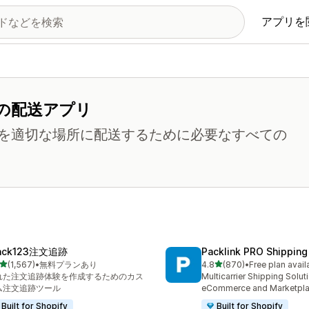
アプリを
の配送アプリ
を適切な場所に配送するために必要なすべての
ack123注文追跡
Packlink PRO Shipping
5つ星中
5つ星中
(1,567)
•
無料プランあり
4.8
(870)
•
Free plan avail
計レビュー数：1567件
合計レビュー数：870件
れた注文追跡体験を作成するためのカス
Multicarrier Shipping Solut
ム注文追跡ツール
eCommerce and Marketpl
Built for Shopify
Built for Shopify