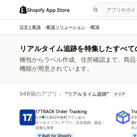
Shopify App Store
注文と配送
配送ソリューション
配送
リアルタイム追跡を特集したすべて
梱包からラベル作成、住所確認まで、商品
機能が用意されています。
948個のアプリ：
リアルタイム追跡
クリア
17TRACK Order Tracking
Tr
5つ星中
4.9
(3,842)
•
無料プランあり
4.9
合計レビュー数：3842件
合
オールインワンアプリ：注文追跡、返品・
優
交換も簡単
タ
Built for Shopify