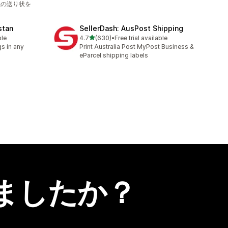
社の送り状を
stan
SellerDash: AusPost Shipping
5つ星中
ble
4.7
(630)
•
Free trial available
合計レビュー数：630件
s in any
Print Australia Post MyPost Business &
eParcel shipping labels
ましたか？