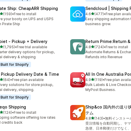
rate Ship: CheapARR Shipping
Sendcloud | Shipping 
5つ星中
5つ星中
(159)
•
Free to install
4.6
(477)
•
Free plan avail
計レビュー数：159件
合計レビュー数：477件
e your booty on UPS and USPS
Easy shipping automation 
h Pirate Ship
business grow.
piet ‑ Pickup + Delivery
Return Prime:Return 
5つ星中
5つ星中
(1,795)
•
Free trial available
4.8
(724)
•
Free to install
計レビュー数：1795件
合計レビュー数：724件
rter delivery options for pickup,
Automate Returns & Excha
al delivery & shipping
Refunds into Revenue
Built for Shopify
 Pickup Delivery Date & Time
All In One Australia Po
5つ星中
5つ星中
(64)
•
Free plan available
4.9
(119)
•
Free plan availa
計レビュー数：64件
合計レビュー数：119件
ivery solutions for store pickup,
Bulk Labels & Live Checkou
al delivery, shipping.
MyPost Business.
Built for Shopify
eqo Shipping
Ship&co 国内外の送
5つ星中
(124)
•
Free to install
テム
計レビュー数：124件
pping software offering low rates
5つ星中
4.8
(143)
•
無料インストー
合計レビュー数：143件
 credits back
受注情報を自動同期し、ヤマ
急便、日本郵便だけでなく、F