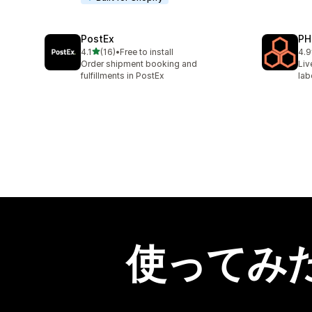
PostEx
PH
5つ星中
4.1
(16)
•
Free to install
4.9
合計レビュー数：16件
合
Order shipment booking and
Liv
fulfillments in PostEx
lab
使ってみ