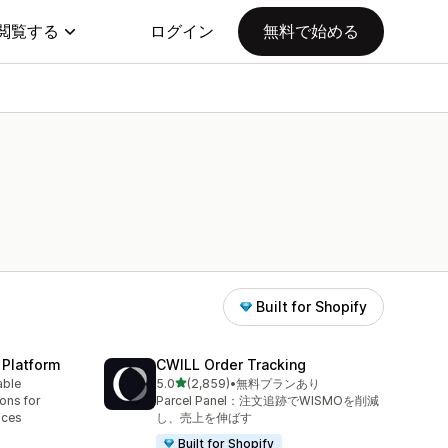
閲覧する
ログイン
無料で始める
Built for Shopify
 Platform
CWILL Order Tracking
5つ星中
able
5.0
(2,859)
•
無料プランあり
合計レビュー数：2859件
ions for
Parcel Panel：注文追跡でWISMOを削減
aces
し、売上を伸ばす
Built for Shopify