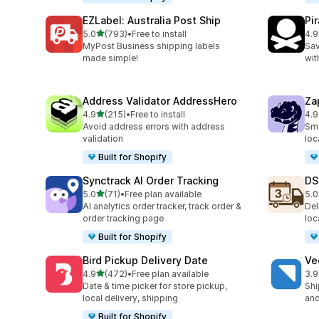
EZLabel: Australia Post Ship
Pi
5つ星中
5.0
(793)
•
Free to install
4.9
合計レビュー数：793件
合
MyPost Business shipping labels
Sav
made simple!
wit
Address Validator AddressHero
Za
5つ星中
4.9
(215)
•
Free to install
4.9
合計レビュー数：215件
合
Avoid address errors with address
Sma
validation
loc
Built for Shopify
Synctrack AI Order Tracking
DS
5つ星中
5.0
(71)
•
Free plan available
5.0
合計レビュー数：71件
合
AI analytics order tracker, track order &
Del
order tracking page
loc
Built for Shopify
Bird Pickup Delivery Date
Ve
5つ星中
4.9
(472)
•
Free plan available
3.9
合計レビュー数：472件
合
Date & time picker for store pickup,
Shi
local delivery, shipping
and
Built for Shopify