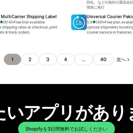
DHL、などの海外の運送会
簡単に発行
 MultiCarrier Shipping Label
Universal Courier Paki
5つ星中
5つ星中
(614)
•
Free trial available
5.0
(40)
•
Free plan availa
計レビュー数：614件
合計レビュー数：40件
e shipping rates at checkout, print
Upload shipments booking
els & track orders.
courier service in Pakistan.
次へ
1
2
3
4
…
40
たいアプリがあり
Shopifyを3日間無料でお試しください