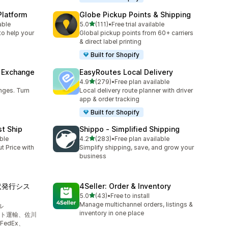
Platform
Globe Pickup Points & Shipping
5つ星中
able
5.0
(111)
•
Free trial available
合計レビュー数：111件
to help your
Global pickup points from 60+ carriers
& direct label printing
Built for Shopify
& Exchange
EasyRoutes Local Delivery
5つ星中
4.9
(279)
•
Free plan available
合計レビュー数：279件
nges. Turn
Local delivery route planner with driver
app & order tracking
Built for Shopify
st Ship
Shippo ‑ Simplified Shipping
5つ星中
ble
4.2
(283)
•
Free plan available
合計レビュー数：283件
t Price with
Simplify shipping, save, and grow your
business
り状発行シス
4Seller: Order & Inventory
5つ星中
5.0
(43)
•
Free to install
合計レビュー数：43件
Manage multichannel orders, listings &
ル
inventory in one place
ト運輸、佐川
edEx、