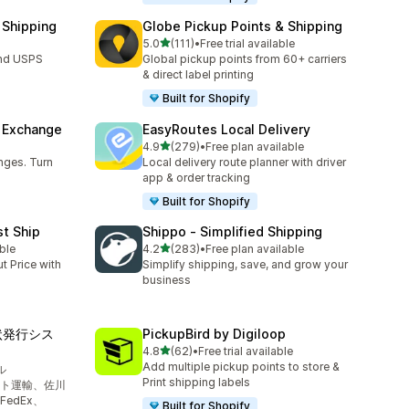
 Shipping
Globe Pickup Points & Shipping
5つ星中
5.0
(111)
•
Free trial available
合計レビュー数：111件
and USPS
Global pickup points from 60+ carriers
& direct label printing
Built for Shopify
& Exchange
EasyRoutes Local Delivery
5つ星中
4.9
(279)
•
Free plan available
合計レビュー数：279件
nges. Turn
Local delivery route planner with driver
app & order tracking
Built for Shopify
st Ship
Shippo ‑ Simplified Shipping
5つ星中
ble
4.2
(283)
•
Free plan available
合計レビュー数：283件
t Price with
Simplify shipping, save, and grow your
business
り状発行シス
PickupBird by Digiloop
5つ星中
4.8
(62)
•
Free trial available
合計レビュー数：62件
Add multiple pickup points to store &
ル
Print shipping labels
ト運輸、佐川
edEx、
Built for Shopify