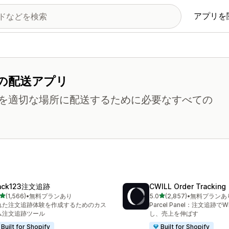
アプリを
の配送アプリ
を適切な場所に配送するために必要なすべての
ack123注文追跡
CWILL Order Tracking
5つ星中
5つ星中
(1,566)
•
無料プランあり
5.0
(2,857)
•
無料プランあ
計レビュー数：1566件
合計レビュー数：2857件
れた注文追跡体験を作成するためのカス
Parcel Panel：注文追跡で
ム注文追跡ツール
し、売上を伸ばす
Built for Shopify
Built for Shopify