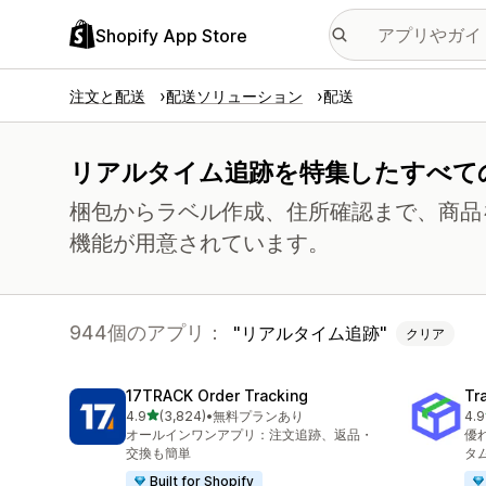
Shopify App Store
注文と配送
配送ソリューション
配送
リアルタイム追跡を特集したすべて
梱包からラベル作成、住所確認まで、商品
機能が用意されています。
944個のアプリ：
リアルタイム追跡
クリア
17TRACK Order Tracking
Tr
5つ星中
4.9
(3,824)
•
無料プランあり
4.9
合計レビュー数：3824件
合
オールインワンアプリ：注文追跡、返品・
優
交換も簡単
タ
Built for Shopify