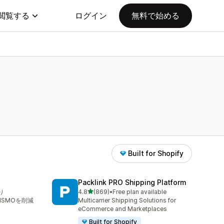
閲覧する
ログイン
無料で始める
Built for Shopify
Packlink PRO Shipping Platform
5つ星中
り
4.8
(869)
•
Free plan available
合計レビュー数：869件
WISMOを削減
Multicarrier Shipping Solutions for
eCommerce and Marketplaces
Built for Shopify