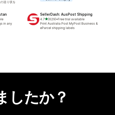
社の送り状を
stan
SellerDash: AusPost Shipping
5つ星中
ble
4.7
(629)
•
Free trial available
合計レビュー数：629件
s in any
Print Australia Post MyPost Business &
eParcel shipping labels
ましたか？