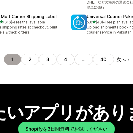
DHL、などの海外の運送会
簡単に発行
 MultiCarrier Shipping Label
Universal Courier Paki
5つ星中
5つ星中
(616)
•
Free trial available
5.0
(40)
•
Free plan availa
計レビュー数：616件
合計レビュー数：40件
e shipping rates at checkout, print
Upload shipments booking
els & track orders.
courier service in Pakistan.
次へ
1
2
3
4
…
40
たいアプリがあり
Shopifyを3日間無料でお試しください