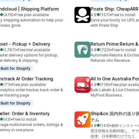
ndcloud | Shipping Platform
Pirate Ship: CheapARR
5つ星中
5つ星中
(476)
•
Free plan available
4.9
(157)
•
Free to install
計レビュー数：476件
合計レビュー数：157件
y shipping automation to help your
Save your booty on UPS 
iness grow.
with Pirate Ship
piet ‑ Pickup + Delivery
Return Prime:Return 
5つ星中
5つ星中
(1,787)
•
Free trial available
4.8
(723)
•
Free to install
計レビュー数：1787件
合計レビュー数：723件
rter delivery options for pickup,
Automate Returns & Excha
al delivery & shipping
Refunds into Revenue
Built for Shopify
nctrack AI Order Tracking
All In One Australia Po
5つ星中
5つ星中
(71)
•
Free plan available
4.9
(119)
•
Free plan availa
計レビュー数：71件
合計レビュー数：119件
analytics order tracker, track order &
Bulk Labels & Live Checkou
er tracking page
MyPost Business.
Built for Shopify
eller: Order & Inventory
Ship&co 国内外の送
5つ星中
(43)
•
Free to install
テム
計レビュー数：43件
age multichannel orders, listings &
5つ星中
4.8
(143)
•
無料インストー
合計レビュー数：143件
entory in one place
受注情報を自動同期し、ヤマ
急便、日本郵便だけでなく、F