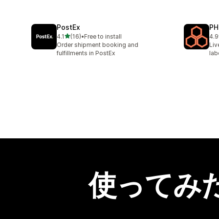
PostEx
PH
5つ星中
4.1
(16)
•
Free to install
4.9
合計レビュー数：16件
合
Order shipment booking and
Liv
fulfillments in PostEx
lab
使ってみ