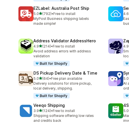
EZLabel: Australia Post Ship
Se
5つ星中
5.0
(792)
•
Free to install
4.6
合計レビュー数：792件
合
MyPost Business shipping labels
Eas
made simple!
bus
Address Validator AddressHero
Za
5つ星中
4.9
(214)
•
Free to install
4.9
合計レビュー数：214件
合
Avoid address errors with address
Sma
validation
loc
Built for Shopify
DS Pickup Delivery Date & Time
Sy
5つ星中
5.0
(64)
•
Free plan available
5.0
合計レビュー数：64件
合
Delivery solutions for store pickup,
AI 
local delivery, shipping.
ord
Built for Shopify
Veeqo Shipping
4S
5つ星中
3.9
(124)
•
Free to install
5.0
合計レビュー数：124件
合
Shipping software offering low rates
Man
and credits back
inv