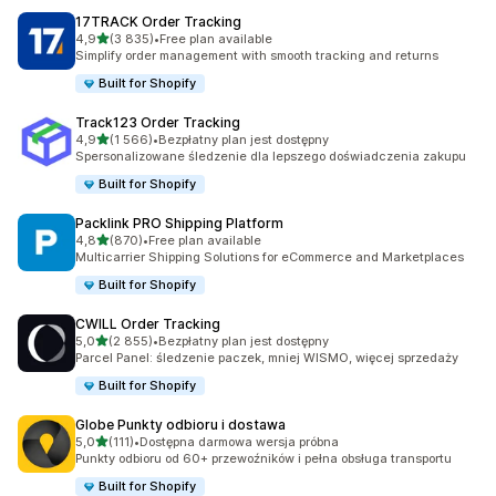
17TRACK Order Tracking
na 5 gwiazdek
4,9
(3 835)
•
Free plan available
Łączna liczba recenzji: 3835
Simplify order management with smooth tracking and returns
Built for Shopify
Track123 Order Tracking
na 5 gwiazdek
4,9
(1 566)
•
Bezpłatny plan jest dostępny
Łączna liczba recenzji: 1566
Spersonalizowane śledzenie dla lepszego doświadczenia zakupu
Built for Shopify
Packlink PRO Shipping Platform
na 5 gwiazdek
4,8
(870)
•
Free plan available
Łączna liczba recenzji: 870
Multicarrier Shipping Solutions for eCommerce and Marketplaces
Built for Shopify
CWILL Order Tracking
na 5 gwiazdek
5,0
(2 855)
•
Bezpłatny plan jest dostępny
Łączna liczba recenzji: 2855
Parcel Panel: śledzenie paczek, mniej WISMO, więcej sprzedaży
Built for Shopify
Globe Punkty odbioru i dostawa
na 5 gwiazdek
5,0
(111)
•
Dostępna darmowa wersja próbna
Łączna liczba recenzji: 111
Punkty odbioru od 60+ przewoźników i pełna obsługa transportu
Built for Shopify