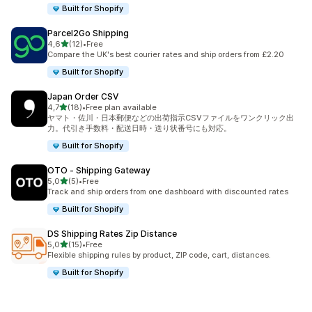
Built for Shopify
Parcel2Go Shipping
na 5 gwiazdek
4,6
(12)
•
Free
Łączna liczba recenzji: 12
Compare the UK's best courier rates and ship orders from £2.20
Built for Shopify
Japan Order CSV
na 5 gwiazdek
4,7
(18)
•
Free plan available
Łączna liczba recenzji: 18
ヤマト・佐川・日本郵便などの出荷指示CSVファイルをワンクリック出
力。代引き手数料・配送日時・送り状番号にも対応。
Built for Shopify
OTO ‑ Shipping Gateway
na 5 gwiazdek
5,0
(5)
•
Free
Łączna liczba recenzji: 5
Track and ship orders from one dashboard with discounted rates
Built for Shopify
DS Shipping Rates Zip Distance
na 5 gwiazdek
5,0
(15)
•
Free
Łączna liczba recenzji: 15
Flexible shipping rules by product, ZIP code, cart, distances.
Built for Shopify