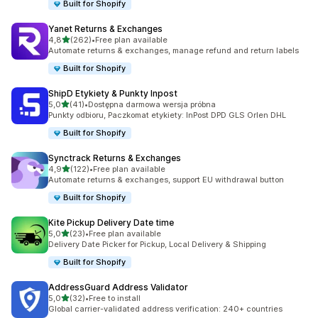
Built for Shopify
Yanet Returns & Exchanges
na 5 gwiazdek
4,8
(262)
•
Free plan available
Łączna liczba recenzji: 262
Automate returns & exchanges, manage refund and return labels
Built for Shopify
ShipD Etykiety & Punkty Inpost
na 5 gwiazdek
5,0
(41)
•
Dostępna darmowa wersja próbna
Łączna liczba recenzji: 41
Punkty odbioru, Paczkomat etykiety: InPost DPD GLS Orlen DHL
Built for Shopify
Synctrack Returns & Exchanges
na 5 gwiazdek
4,9
(122)
•
Free plan available
Łączna liczba recenzji: 122
Automate returns & exchanges, support EU withdrawal button
Built for Shopify
Kite Pickup Delivery Date time
na 5 gwiazdek
5,0
(23)
•
Free plan available
Łączna liczba recenzji: 23
Delivery Date Picker for Pickup, Local Delivery & Shipping
Built for Shopify
AddressGuard Address Validator
na 5 gwiazdek
5,0
(32)
•
Free to install
Łączna liczba recenzji: 32
Global carrier-validated address verification: 240+ countries