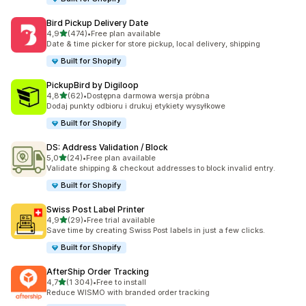
Bird Pickup Delivery Date
na 5 gwiazdek
4,9
(474)
•
Free plan available
Łączna liczba recenzji: 474
Date & time picker for store pickup, local delivery, shipping
Built for Shopify
PickupBird by Digiloop
na 5 gwiazdek
4,8
(62)
•
Dostępna darmowa wersja próbna
Łączna liczba recenzji: 62
Dodaj punkty odbioru i drukuj etykiety wysyłkowe
Built for Shopify
DS: Address Validation / Block
na 5 gwiazdek
5,0
(24)
•
Free plan available
Łączna liczba recenzji: 24
Validate shipping & checkout addresses to block invalid entry.
Built for Shopify
Swiss Post Label Printer
na 5 gwiazdek
4,9
(29)
•
Free trial available
Łączna liczba recenzji: 29
Save time by creating Swiss Post labels in just a few clicks.
Built for Shopify
AfterShip Order Tracking
na 5 gwiazdek
4,7
(1 304)
•
Free to install
Łączna liczba recenzji: 1304
Reduce WISMO with branded order tracking