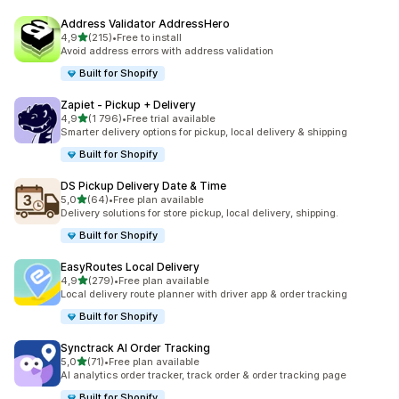
Address Validator AddressHero
na 5 gwiazdek
4,9
(215)
•
Free to install
Łączna liczba recenzji: 215
Avoid address errors with address validation
Built for Shopify
Zapiet ‑ Pickup + Delivery
na 5 gwiazdek
4,9
(1 796)
•
Free trial available
Łączna liczba recenzji: 1796
Smarter delivery options for pickup, local delivery & shipping
Built for Shopify
DS Pickup Delivery Date & Time
na 5 gwiazdek
5,0
(64)
•
Free plan available
Łączna liczba recenzji: 64
Delivery solutions for store pickup, local delivery, shipping.
Built for Shopify
EasyRoutes Local Delivery
na 5 gwiazdek
4,9
(279)
•
Free plan available
Łączna liczba recenzji: 279
Local delivery route planner with driver app & order tracking
Built for Shopify
Synctrack AI Order Tracking
na 5 gwiazdek
5,0
(71)
•
Free plan available
Łączna liczba recenzji: 71
AI analytics order tracker, track order & order tracking page
Built for Shopify