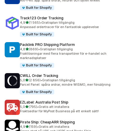
Allt-i-ett app: spåra ordrar, returer och byten enkelt
Built for Shopify
Track123 Order Tracking
av 5 stjärnor
4,9
(1 565)
•
Gratisplan tillgänglig
1565 recensioner totalt
Anpassad ordertracer för en fantastisk upplevelse
Built for Shopify
Packlink PRO Shipping Platform
av 5 stjärnor
4,8
(869)
•
Gratisplan tillgänglig
869 recensioner totalt
Fraktlösningar med flera transportörer för e-handel och
marknadsplatser
Built for Shopify
CWILL Order Tracking
av 5 stjärnor
5,0
(2 856)
•
Gratisplan tillgänglig
2856 recensioner totalt
Parcel Panel: spåra ordrar, mindre WISMO, mer försäljning
Built for Shopify
EZLabel: Australia Post Ship
av 5 stjärnor
5,0
(795)
•
Gratis att installera
795 recensioner totalt
Fraktsedlar för MyPost Business på ett enkelt sätt!
Pirate Ship: CheapARR Shipping
av 5 stjärnor
4,9
(159)
•
Gratis att installera
159 recensioner totalt