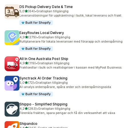
DS Pickup Delivery Date & Time
av 5 stjärnor
5,0
(64)
•
Gratisplan tillgänglig
64 recensioner totalt
Leveranslösningar för upphämtning i butik, lokal leverans och frakt.
Built for Shopify
EasyRoutes Local Delivery
av 5 stjärnor
4,9
(279)
•
Gratisplan tillgänglig
279 recensioner totalt
Ruttplanerare för lokala leveranser med förarapp och orderspårning
Built for Shopify
All In One Australia Post Ship
av 5 stjärnor
4,9
(119)
•
Gratisplan tillgänglig
119 recensioner totalt
Fraktsedlar i bulk och realtidspriser i kassan med MyPost Business.
Synctrack AI Order Tracking
av 5 stjärnor
5,0
(72)
•
Gratisplan tillgänglig
72 recensioner totalt
AI-analys orderspårare, spåra order och orderspårningssida
Built for Shopify
Shippo ‑ Simplified Shipping
av 5 stjärnor
4,2
(283)
•
Gratisplan tillgänglig
283 recensioner totalt
Förenkla frakten, spara pengar och få din verksamhet att växa
Shipandco
av 5 stjärnor