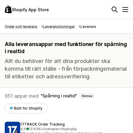
Shopify App Store
Order och leverans
Leveranslösningar
Leverans
Alla leveransappar med funktioner för spårning
i realtid
Allt du behöver för att dina produkter ska
komma till rätt ställe - från förpackningsmaterial
till etiketter och adressverifiering.
951 appar med
Spårning i realtid
Rensa
Built for Shopify
17TRACK Order Tracking
av 5 stjärnor
4,9
(3 838)
•
Gratisplan tillgänglig
3838 recensioner totalt