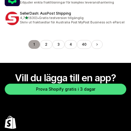
Erbjuder enkla fraktlösningar för komplex leveranshantering
SellerDash: AusPost Shipping
av 5 stjärnor
4,7
(630)
•
Gratis testversion tillgänglig
630 recensioner totalt
Skriv ut fraktsedlar för Australia Post MyPost Business och eParcel
1
2
3
4
40
Vill du lägga till en app?
Prova Shopify gratis i 3 dagar