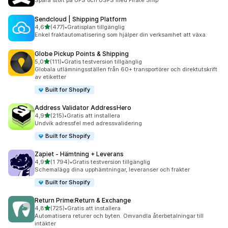
Spara stort på UPS och USPS med Pirate Ship
Sendcloud | Shipping Platform
av 5 stjärnor
4,6
(477)
•
Gratisplan tillgänglig
477 recensioner totalt
Enkel fraktautomatisering som hjälper din verksamhet att växa.
Globe Pickup Points & Shipping
av 5 stjärnor
5,0
(111)
•
Gratis testversion tillgänglig
111 recensioner totalt
Globala utlämningsställen från 60+ transportörer och direktutskrift
av etiketter
Built for Shopify
Address Validator AddressHero
av 5 stjärnor
4,9
(215)
•
Gratis att installera
215 recensioner totalt
Undvik adressfel med adressvalidering
Built for Shopify
Zapiet ‑ Hämtning + Leverans
av 5 stjärnor
4,9
(1 794)
•
Gratis testversion tillgänglig
1794 recensioner totalt
Schemalägg dina upphämtningar, leveranser och frakter
Built for Shopify
Return Prime:Return & Exchange
av 5 stjärnor
4,8
(725)
•
Gratis att installera
725 recensioner totalt
Automatisera returer och byten. Omvandla återbetalningar till
intäkter