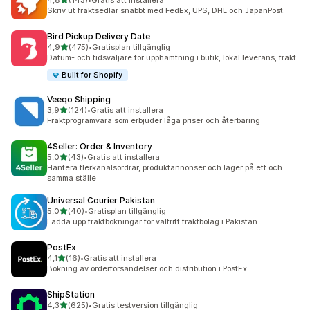
4,8
(143)
•
Gratis att installera
143 recensioner totalt
Skriv ut fraktsedlar snabbt med FedEx, UPS, DHL och JapanPost.
Bird Pickup Delivery Date
av 5 stjärnor
4,9
(475)
•
Gratisplan tillgänglig
475 recensioner totalt
Datum- och tidsväljare för upphämtning i butik, lokal leverans, frakt
Built for Shopify
Veeqo Shipping
av 5 stjärnor
3,9
(124)
•
Gratis att installera
124 recensioner totalt
Fraktprogramvara som erbjuder låga priser och återbäring
4Seller: Order & Inventory
av 5 stjärnor
5,0
(43)
•
Gratis att installera
43 recensioner totalt
Hantera flerkanalsordrar, produktannonser och lager på ett och
samma ställe
Universal Courier Pakistan
av 5 stjärnor
5,0
(40)
•
Gratisplan tillgänglig
40 recensioner totalt
Ladda upp fraktbokningar för valfritt fraktbolag i Pakistan.
PostEx
av 5 stjärnor
4,1
(16)
•
Gratis att installera
16 recensioner totalt
Bokning av orderförsändelser och distribution i PostEx
ShipStation
av 5 stjärnor
4,3
(625)
•
Gratis testversion tillgänglig
625 recensioner totalt