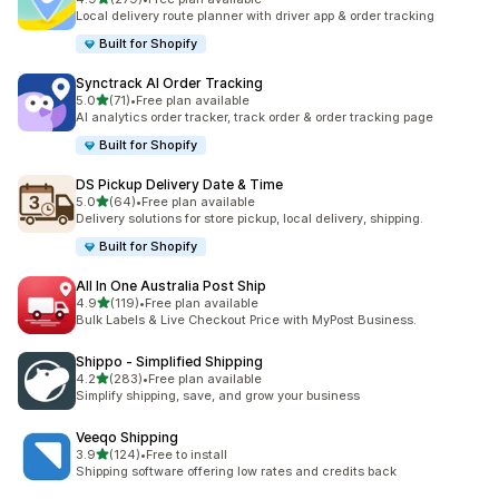
ทั้งหมด 279 รีวิว
Local delivery route planner with driver app & order tracking
Built for Shopify
Synctrack AI Order Tracking
เต็ม 5 ดาว
5.0
(71)
•
Free plan available
ทั้งหมด 71 รีวิว
AI analytics order tracker, track order & order tracking page
Built for Shopify
DS Pickup Delivery Date & Time
เต็ม 5 ดาว
5.0
(64)
•
Free plan available
ทั้งหมด 64 รีวิว
Delivery solutions for store pickup, local delivery, shipping.
Built for Shopify
All In One Australia Post Ship
เต็ม 5 ดาว
4.9
(119)
•
Free plan available
ทั้งหมด 119 รีวิว
Bulk Labels & Live Checkout Price with MyPost Business.
Shippo ‑ Simplified Shipping
เต็ม 5 ดาว
4.2
(283)
•
Free plan available
ทั้งหมด 283 รีวิว
Simplify shipping, save, and grow your business
Veeqo Shipping
เต็ม 5 ดาว
3.9
(124)
•
Free to install
ทั้งหมด 124 รีวิว
Shipping software offering low rates and credits back