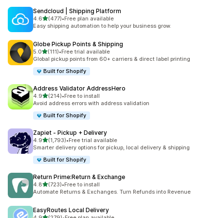
Sendcloud | Shipping Platform
เต็ม 5 ดาว
4.6
(477)
•
Free plan available
ทั้งหมด 477 รีวิว
Easy shipping automation to help your business grow.
Globe Pickup Points & Shipping
เต็ม 5 ดาว
5.0
(111)
•
Free trial available
ทั้งหมด 111 รีวิว
Global pickup points from 60+ carriers & direct label printing
Built for Shopify
Address Validator AddressHero
เต็ม 5 ดาว
4.9
(214)
•
Free to install
ทั้งหมด 214 รีวิว
Avoid address errors with address validation
Built for Shopify
Zapiet ‑ Pickup + Delivery
เต็ม 5 ดาว
4.9
(1,793)
•
Free trial available
ทั้งหมด 1793 รีวิว
Smarter delivery options for pickup, local delivery & shipping
Built for Shopify
Return Prime:Return & Exchange
เต็ม 5 ดาว
4.8
(723)
•
Free to install
ทั้งหมด 723 รีวิว
Automate Returns & Exchanges. Turn Refunds into Revenue
EasyRoutes Local Delivery
เต็ม 5 ดาว
4.9
(279)
•
Free plan available