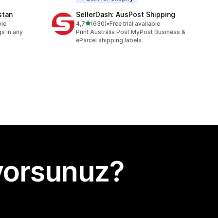
stan
SellerDash: AusPost Shipping
5 yıldız üzerinden
ble
4,7
(630)
•
Free trial available
toplam 630 değerlendirme
s in any
Print Australia Post MyPost Business &
eParcel shipping labels
yorsunuz?