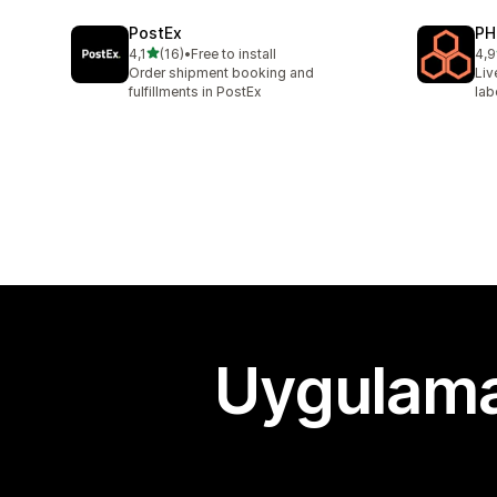
PostEx
PH
5 yıldız üzerinden
4,1
(16)
•
Free to install
4,9
toplam 16 değerlendirme
top
Order shipment booking and
Liv
fulfillments in PostEx
lab
Uygulama