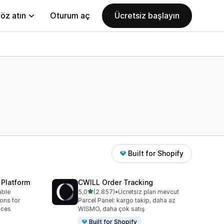
öz atın
Oturum aç
Ücretsiz başlayın
Built for Shopify
 Platform
CWILL Order Tracking
5 yıldız üzerinden
able
5,0
(2.857)
•
Ücretsiz plan mevcut
toplam 2857 değerlendirme
ions for
Parcel Panel: kargo takip, daha az
aces
WISMO, daha çok satış
Built for Shopify