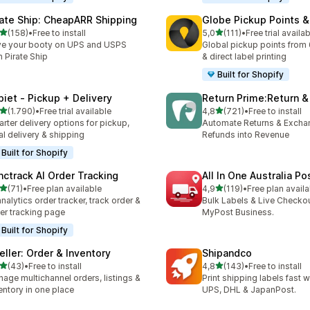
rate Ship: CheapARR Shipping
Globe Pickup Points &
5 yıldız üzerinden
5 yıldız üzerinden
(158)
•
Free to install
5,0
(111)
•
Free trial availa
lam 158 değerlendirme
toplam 111 değerlendirme
e your booty on UPS and USPS
Global pickup points from 
h Pirate Ship
& direct label printing
Built for Shopify
piet ‑ Pickup + Delivery
Return Prime:Return 
5 yıldız üzerinden
5 yıldız üzerinden
(1.790)
•
Free trial available
4,8
(721)
•
Free to install
lam 1790 değerlendirme
toplam 721 değerlendirme
rter delivery options for pickup,
Automate Returns & Excha
al delivery & shipping
Refunds into Revenue
Built for Shopify
nctrack AI Order Tracking
All In One Australia Po
5 yıldız üzerinden
5 yıldız üzerinden
(71)
•
Free plan available
4,9
(119)
•
Free plan availa
lam 71 değerlendirme
toplam 119 değerlendirme
analytics order tracker, track order &
Bulk Labels & Live Checkou
er tracking page
MyPost Business.
Built for Shopify
eller: Order & Inventory
Shipandco
5 yıldız üzerinden
5 yıldız üzerinden
(43)
•
Free to install
4,8
(143)
•
Free to install
lam 43 değerlendirme
toplam 143 değerlendirme
age multichannel orders, listings &
Print shipping labels fast 
entory in one place
UPS, DHL & JapanPost.