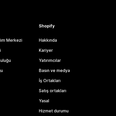
Shopify
dım Merkezi
Hakkında
i
Kariyer
luluğu
Yatırımcılar
gu
Basın ve medya
İş Ortakları
Satış ortakları
Yasal
Hizmet durumu