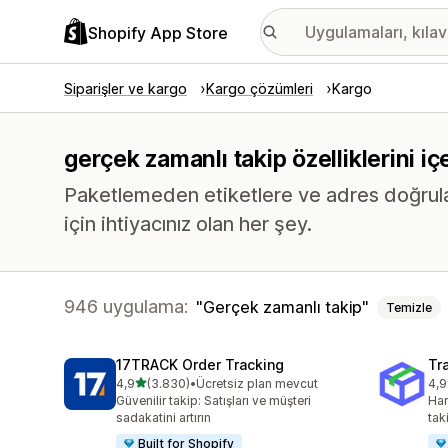
Shopify App Store
Siparişler ve kargo
Kargo çözümleri
Kargo
gerçek zamanlı takip özelliklerini 
Paketlemeden etiketlere ve adres doğrula
için ihtiyacınız olan her şey.
946 uygulama:
Gerçek zamanlı takip
Temizle
17TRACK Order Tracking
Tr
5 yıldız üzerinden
4,9
(3.830)
•
Ücretsiz plan mevcut
4,9
toplam 3830 değerlendirme
top
Güvenilir takip: Satışları ve müşteri
Har
sadakatini artırın
tak
Built for Shopify