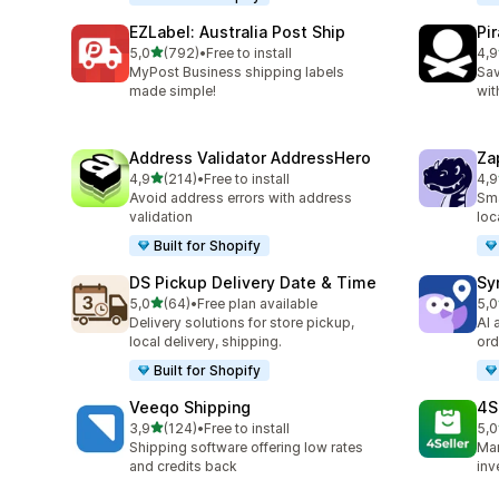
EZLabel: Australia Post Ship
Pi
5 yıldız üzerinden
5,0
(792)
•
Free to install
4,9
toplam 792 değerlendirme
top
MyPost Business shipping labels
Sav
made simple!
wit
Address Validator AddressHero
Za
5 yıldız üzerinden
4,9
(214)
•
Free to install
4,9
toplam 214 değerlendirme
top
Avoid address errors with address
Sma
validation
loc
Built for Shopify
DS Pickup Delivery Date & Time
Sy
5 yıldız üzerinden
5,0
(64)
•
Free plan available
5,0
toplam 64 değerlendirme
top
Delivery solutions for store pickup,
AI 
local delivery, shipping.
ord
Built for Shopify
Veeqo Shipping
4S
5 yıldız üzerinden
3,9
(124)
•
Free to install
5,0
toplam 124 değerlendirme
top
Shipping software offering low rates
Man
and credits back
inv