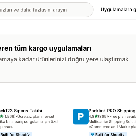
Uygulamalara g
içeren tüm kargo uygulamaları
maya kadar ürünlerinizi doğru yere ulaştırmak
ack123 Sipariş Takibi
Packlink PRO Shipping
5 yıldız üzerinden
5 yıldız üzerinden
(1.566)
•
Ücretsiz plan mevcut
4,8
(869)
•
Free plan avail
lam 1566 değerlendirme
toplam 869 değerlendirme
ika bir sipariş sorgulama için özel
Multicarrier Shipping Solut
ip aracı.
eCommerce and Marketpl
Built for Shopify
Built for Shopify