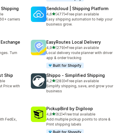
 Shipping
Sendcloud | Shipping Platform
5 yıldız üzerinden
ble
4,6
(477)
•
Free plan available
toplam 477 değerlendirme
60+ carriers
Easy shipping automation to help your
business grow.
& Exchange
EasyRoutes Local Delivery
5 yıldız üzerinden
4,9
(279)
•
Free plan available
toplam 279 değerlendirme
nges. Turn
Local delivery route planner with driver
app & order tracking
Built for Shopify
st Ship
Shippo ‑ Simplified Shipping
5 yıldız üzerinden
ble
4,2
(283)
•
Free plan available
toplam 283 değerlendirme
t Price with
Simplify shipping, save, and grow your
business
PickupBird by Digiloop
5 yıldız üzerinden
4,8
(62)
•
Free trial available
toplam 62 değerlendirme
with FedEx,
Add multiple pickup points to store &
Print shipping labels
Built for Shopify