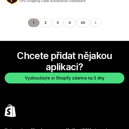
UPS Shipping Label Automation Dashboard
1
2
3
4
40
Chcete přidat nějakou
aplikaci?
Vyzkoušejte si Shopify zdarma na 3 dny