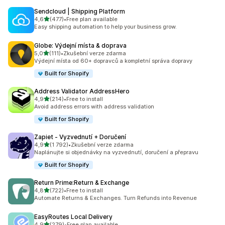
Sendcloud | Shipping Platform
z 5 hvězd
4,6
(477)
•
Free plan available
Celkový počet recenzí: 477
Easy shipping automation to help your business grow.
Globe: Výdejní místa & doprava
z 5 hvězd
5,0
(111)
•
Zkušební verze zdarma
Celkový počet recenzí: 111
Výdejní místa od 60+ dopravců a kompletní správa dopravy
Built for Shopify
Address Validator AddressHero
z 5 hvězd
4,9
(214)
•
Free to install
Celkový počet recenzí: 214
Avoid address errors with address validation
Built for Shopify
Zapiet ‑ Vyzvednutí + Doručení
z 5 hvězd
4,9
(1 792)
•
Zkušební verze zdarma
Celkový počet recenzí: 1792
Naplánujte si objednávky na vyzvednutí, doručení a přepravu
Built for Shopify
Return Prime:Return & Exchange
z 5 hvězd
4,8
(722)
•
Free to install
Celkový počet recenzí: 722
Automate Returns & Exchanges. Turn Refunds into Revenue
EasyRoutes Local Delivery
z 5 hvězd
4,9
(279)
•
Free plan available