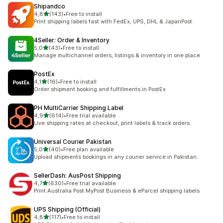
Shipandco
z 5 hvězd
4,8
(143)
•
Free to install
Celkový počet recenzí: 143
Print shipping labels fast with FedEx, UPS, DHL & JapanPost.
4Seller: Order & Inventory
z 5 hvězd
5,0
(43)
•
Free to install
Celkový počet recenzí: 43
Manage multichannel orders, listings & inventory in one place
PostEx
z 5 hvězd
4,1
(16)
•
Free to install
Celkový počet recenzí: 16
Order shipment booking and fulfillments in PostEx
PH MultiCarrier Shipping Label
z 5 hvězd
4,9
(614)
•
Free trial available
Celkový počet recenzí: 614
Live shipping rates at checkout, print labels & track orders.
Universal Courier Pakistan
z 5 hvězd
5,0
(40)
•
Free plan available
Celkový počet recenzí: 40
Upload shipments bookings in any courier service in Pakistan.
SellerDash: AusPost Shipping
z 5 hvězd
4,7
(630)
•
Free trial available
Celkový počet recenzí: 630
Print Australia Post MyPost Business & eParcel shipping labels
UPS Shipping (Official)
z 5 hvězd
4,8
(117)
•
Free to install
Celkový počet recenzí: 117