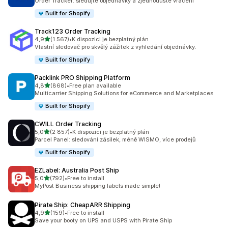
Order Tracker: sledujte objednávky a zjednodušte vracení
Built for Shopify
Track123 Order Tracking
z 5 hvězd
4,9
(1 567)
•
K dispozici je bezplatný plán
Celkový počet recenzí: 1567
Vlastní sledovač pro skvělý zážitek z vyhledání objednávky.
Built for Shopify
Packlink PRO Shipping Platform
z 5 hvězd
4,8
(868)
•
Free plan available
Celkový počet recenzí: 868
Multicarrier Shipping Solutions for eCommerce and Marketplaces
Built for Shopify
CWILL Order Tracking
z 5 hvězd
5,0
(2 857)
•
K dispozici je bezplatný plán
Celkový počet recenzí: 2857
Parcel Panel: sledování zásilek, méně WISMO, více prodejů
Built for Shopify
EZLabel: Australia Post Ship
z 5 hvězd
5,0
(792)
•
Free to install
Celkový počet recenzí: 792
MyPost Business shipping labels made simple!
Pirate Ship: CheapARR Shipping
z 5 hvězd
4,9
(159)
•
Free to install
Celkový počet recenzí: 159
Save your booty on UPS and USPS with Pirate Ship