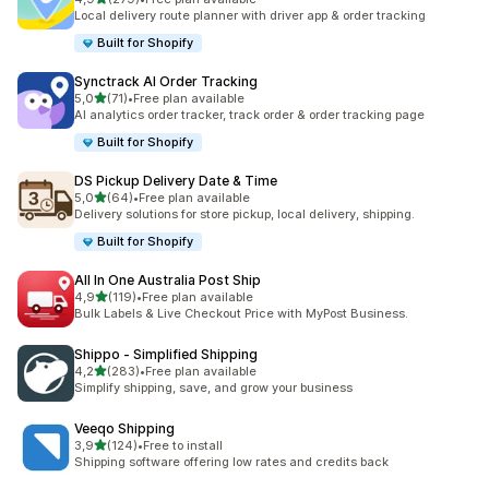
Celkový počet recenzí: 279
Local delivery route planner with driver app & order tracking
Built for Shopify
Synctrack AI Order Tracking
z 5 hvězd
5,0
(71)
•
Free plan available
Celkový počet recenzí: 71
AI analytics order tracker, track order & order tracking page
Built for Shopify
DS Pickup Delivery Date & Time
z 5 hvězd
5,0
(64)
•
Free plan available
Celkový počet recenzí: 64
Delivery solutions for store pickup, local delivery, shipping.
Built for Shopify
All In One Australia Post Ship
z 5 hvězd
4,9
(119)
•
Free plan available
Celkový počet recenzí: 119
Bulk Labels & Live Checkout Price with MyPost Business.
Shippo ‑ Simplified Shipping
z 5 hvězd
4,2
(283)
•
Free plan available
Celkový počet recenzí: 283
Simplify shipping, save, and grow your business
Veeqo Shipping
z 5 hvězd
3,9
(124)
•
Free to install
Celkový počet recenzí: 124
Shipping software offering low rates and credits back