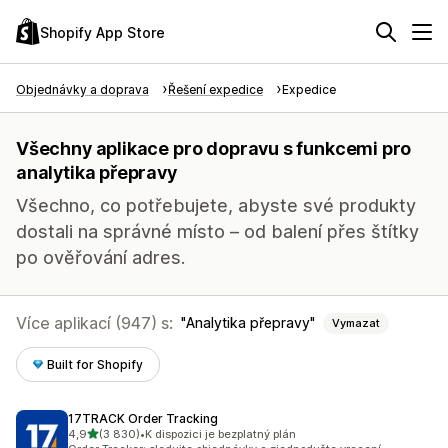
Shopify App Store
Objednávky a doprava
Řešení expedice
Expedice
Všechny aplikace pro dopravu s funkcemi pro
analytika přepravy
Všechno, co potřebujete, abyste své produkty
dostali na správné místo – od balení přes štítky
po ověřování adres.
Více aplikací (947) s:
Analytika přepravy
Vymazat
Built for Shopify
17TRACK Order Tracking
z 5 hvězd
4,9
(3 830)
•
K dispozici je bezplatný plán
Celkový počet recenzí: 3830