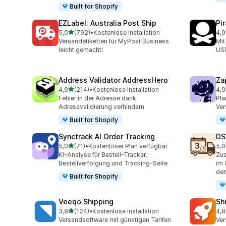
Built for Shopify
EZLabel: Australia Post Ship
Pi
von 5 Sternen
5,0
(792)
•
Kostenlose Installation
4,9
792 Rezensionen insgesamt
159
Versandetiketten für MyPost Business
Mit
leicht gemacht!
US
Address Validator AddressHero
Za
von 5 Sternen
4,9
(214)
•
Kostenlose Installation
4,9
214 Rezensionen insgesamt
179
Fehler in der Adresse dank
Pla
Adressvalidierung verhindern
Ver
Built for Shopify
Synctrack AI Order Tracking
DS
von 5 Sternen
5,0
(71)
•
Kostenloser Plan verfügbar
5,0
71 Rezensionen insgesamt
64 
KI-Analyse für Bestell-Tracker,
Zus
Bestellverfolgung und Tracking-Seite
im 
den
Built for Shopify
Veeqo Shipping
Sh
von 5 Sternen
3,9
(124)
•
Kostenlose Installation
4,8
124 Rezensionen insgesamt
143
Versandsoftware mit günstigen Tarifen
Ver