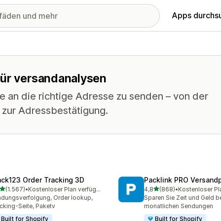
Apps durchs
für versandanalysen
e an die richtige Adresse zu senden – von der
n zur Adressbestätigung.
ack123 Order Tracking 3D
Packlink PRO Versandp
von 5 Sternen
von 5 Sternen
(1.567)
•
Kostenloser Plan verfügbar
4,8
(868)
•
Kostenloser Pl
7 Rezensionen insgesamt
868 Rezensionen insgesa
dungsverfolgung, Order lookup,
Sparen Sie Zeit und Geld be
cking-Seite, Paketv
monatlichen Sendungen
Built for Shopify
Built for Shopify