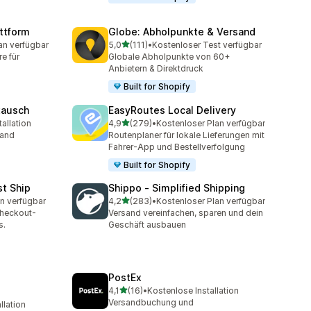
ttform
Globe: Abholpunkte & Versand
von 5 Sternen
an verfügbar
5,0
(111)
•
Kostenloser Test verfügbar
mt
111 Rezensionen insgesamt
e für
Globale Abholpunkte von 60+
Anbietern & Direktdruck
Built for Shopify
tausch
EasyRoutes Local Delivery
von 5 Sternen
allation
4,9
(279)
•
Kostenloser Plan verfügbar
mt
279 Rezensionen insgesamt
land
Routenplaner für lokale Lieferungen mit
Fahrer-App und Bestellverfolgung
Built for Shopify
st Ship
Shippo ‑ Simplified Shipping
von 5 Sternen
n verfügbar
4,2
(283)
•
Kostenloser Plan verfügbar
t
283 Rezensionen insgesamt
Checkout-
Versand vereinfachen, sparen und dein
s.
Geschäft ausbauen
PostEx
von 5 Sternen
4,1
(16)
•
Kostenlose Installation
16 Rezensionen insgesamt
Versandbuchung und
llation
t