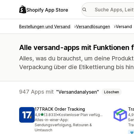
Shopify App Store
Bestellungen und Versand
Versandlösungen
Versand
Alle versand-apps mit Funktionen 
Alles, was du brauchst, um deine Produkt
Verpackung über die Etikettierung bis hi
947 Apps mit
Versandanalysen
Löschen
17TRACK Order Tracking
Tr
von 5 Sternen
4,9
(3.833)
•
Kostenloser Plan verfügbar
4,9
3833 Rezensionen insgesamt
156
Alles-in-einer-App:
Sen
Sendungsverfolgung, Retouren &
Tra
Umtausch