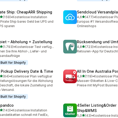
rate Ship: CheapARR Shipping
Sendcloud Versandpla
von 5 Sternen
von 5 Sternen
(159)
•
Kostenlose Installation
4,6
(477)
•
Kostenloser Pl
 Rezensionen insgesamt
477 Rezensionen insgesa
 Pirate Ship bares Geld bei UPS und
Europas #1 Versandsoftwar
PS sparen
Onlineshops
piet – Abholung + Zustellung
Rücksendung und Um
von 5 Sternen
von 5 Sternen
(1.793)
•
Kostenloser Test verfügbar
4,8
(723)
•
Kostenlose Inst
3 Rezensionen insgesamt
723 Rezensionen insgesa
nen Sie Ihre Abhol-, Liefer- und
Retouren-App für Deutsch
sandaufträge
Built for Shopify
 Pickup Delivery Date & Time
All In One Australia Po
von 5 Sternen
von 5 Sternen
(64)
•
Kostenloser Plan verfügbar
4,9
(119)
•
Kostenloser Pla
Rezensionen insgesamt
119 Rezensionen insgesam
tellungslösungen für die Abholung
Massen-Etiketten & Live-
Geschäft, die lokale Zustellung und
Preise mit MyPost Busines
 Versand.
Built for Shopify
ipandco
4Seller Listing&Order
von 5 Sternen
(143)
•
Kostenlose Installation
Ship&WMS
 Rezensionen insgesamt
sandetiketten schnell mit FedEx,
von 5 Sternen
5,0
(43)
•
Kostenlose Insta
43 Rezensionen insgesam