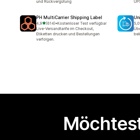
und Rückvergütung
UPS
PH MultiCarrier Shipping Label
Un
von 5 Sternen
4,9
(614)
•
Kostenloser Test verfügbar
5,0
614 Rezensionen insgesamt
40 
Live-Versandtarife im Checkout,
Übe
Etiketten drucken und Bestellungen
bel
verfolgen.
Möchtest