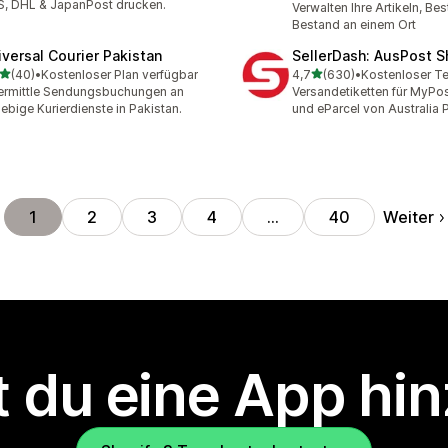
, DHL & JapanPost drucken.
Verwalten Ihre Artikeln, Bes
Bestand an einem Ort
iversal Courier Pakistan
SellerDash: AusPost S
von 5 Sternen
von 5 Sternen
(40)
•
Kostenloser Plan verfügbar
4,7
(630)
•
Kostenloser Te
Rezensionen insgesamt
630 Rezensionen insgesa
rmittle Sendungsbuchungen an
Versandetiketten für MyPo
iebige Kurierdienste in Pakistan.
und eParcel von Australia 
Weiter
1
2
3
4
…
40
 du eine App hi