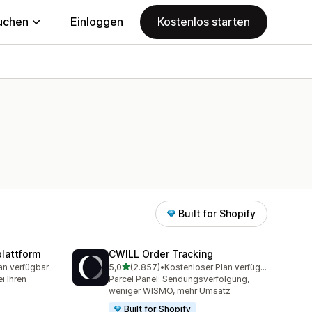
uchen
Einloggen
Kostenlos starten
Built for Shopify
lattform
CWILL Order Tracking
von 5 Sternen
an verfügbar
5,0
(2.857)
•
Kostenloser Plan verfügbar
mt
2857 Rezensionen insgesamt
i Ihren
Parcel Panel: Sendungsverfolgung,
weniger WISMO, mehr Umsatz
Built for Shopify