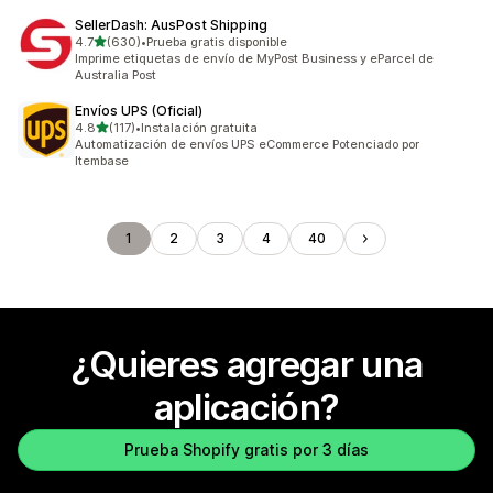
SellerDash: AusPost Shipping
de 5 estrellas
4.7
(630)
•
Prueba gratis disponible
630 reseñas en total
Imprime etiquetas de envío de MyPost Business y eParcel de
Australia Post
Envíos UPS (Oficial)
de 5 estrellas
4.8
(117)
•
Instalación gratuita
117 reseñas en total
Automatización de envíos UPS eCommerce Potenciado por
Itembase
1
2
3
4
40
¿Quieres agregar una
aplicación?
Prueba Shopify gratis por 3 días