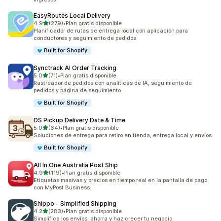
EasyRoutes Local Delivery
de 5 estrellas
4.9
(279)
•
Plan gratis disponible
279 reseñas en total
Planificador de rutas de entrega local con aplicación para
conductores y seguimiento de pedidos
Built for Shopify
Synctrack AI Order Tracking
de 5 estrellas
5.0
(71)
•
Plan gratis disponible
71 reseñas en total
Rastreador de pedidos con analíticas de IA, seguimiento de
pedidos y página de seguimiento
Built for Shopify
DS Pickup Delivery Date & Time
de 5 estrellas
5.0
(64)
•
Plan gratis disponible
64 reseñas en total
Soluciones de entrega para retiro en tienda, entrega local y envíos.
Built for Shopify
All In One Australia Post Ship
de 5 estrellas
4.9
(119)
•
Plan gratis disponible
119 reseñas en total
Etiquetas masivas y precios en tiempo real en la pantalla de pago
con MyPost Business.
Shippo ‑ Simplified Shipping
de 5 estrellas
4.2
(283)
•
Plan gratis disponible
283 reseñas en total
Simplifica los envíos, ahorra y haz crecer tu negocio