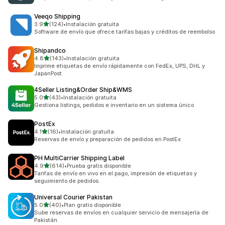
Veeqo Shipping
de 5 estrellas
3.9
(124)
•
Instalación gratuita
124 reseñas en total
Software de envío que ofrece tarifas bajas y créditos de reembolso
Shipandco
de 5 estrellas
4.8
(143)
•
Instalación gratuita
143 reseñas en total
Imprime etiquetas de envío rápidamente con FedEx, UPS, DHL y
JapanPost.
4Seller Listing&Order Ship&WMS
de 5 estrellas
5.0
(43)
•
Instalación gratuita
43 reseñas en total
Gestiona listings, pedidos e inventario en un sistema único
PostEx
de 5 estrellas
4.1
(16)
•
Instalación gratuita
16 reseñas en total
Reservas de envío y preparación de pedidos en PostEx
PH MultiCarrier Shipping Label
de 5 estrellas
4.9
(614)
•
Prueba gratis disponible
614 reseñas en total
Tarifas de envío en vivo en el pago, impresión de etiquetas y
seguimiento de pedidos.
Universal Courier Pakistan
de 5 estrellas
5.0
(40)
•
Plan gratis disponible
40 reseñas en total
Sube reservas de envíos en cualquier servicio de mensajería de
Pakistán.