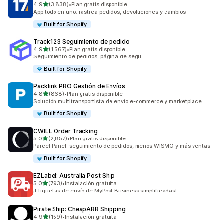
de 5 estrellas
4.9
(3,838)
•
Plan gratis disponible
3838 reseñas en total
App todo en uno: rastrea pedidos, devoluciones y cambios
Built for Shopify
Track123 Seguimiento de pedido
de 5 estrellas
4.9
(1,567)
•
Plan gratis disponible
1567 reseñas en total
Seguimiento de pedidos, página de segu
Built for Shopify
Packlink PRO Gestión de Envíos
de 5 estrellas
4.8
(868)
•
Plan gratis disponible
868 reseñas en total
Solución multitransportista de envío e-commerce y marketplace
Built for Shopify
CWILL Order Tracking
de 5 estrellas
5.0
(2,857)
•
Plan gratis disponible
2857 reseñas en total
Parcel Panel: seguimiento de pedidos, menos WISMO y más ventas
Built for Shopify
EZLabel: Australia Post Ship
de 5 estrellas
5.0
(793)
•
Instalación gratuita
793 reseñas en total
¡Etiquetas de envío de MyPost Business simplificadas!
Pirate Ship: CheapARR Shipping
de 5 estrellas
4.9
(159)
•
Instalación gratuita
159 reseñas en total