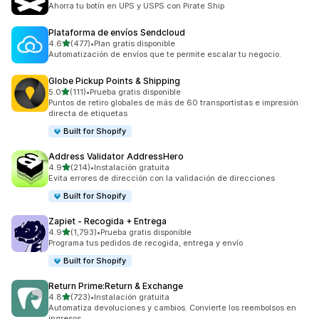
Ahorra tu botín en UPS y USPS con Pirate Ship
Plataforma de envíos Sendcloud
de 5 estrellas
4.6
(477)
•
Plan gratis disponible
477 reseñas en total
Automatización de envíos que te permite escalar tu negocio.
Globe Pickup Points & Shipping
de 5 estrellas
5.0
(111)
•
Prueba gratis disponible
111 reseñas en total
Puntos de retiro globales de más de 60 transportistas e impresión
directa de etiquetas
Built for Shopify
Address Validator AddressHero
de 5 estrellas
4.9
(214)
•
Instalación gratuita
214 reseñas en total
Evita errores de dirección con la validación de direcciones
Built for Shopify
Zapiet ‑ Recogida + Entrega
de 5 estrellas
4.9
(1,793)
•
Prueba gratis disponible
1793 reseñas en total
Programa tus pedidos de recogida, entrega y envío
Built for Shopify
Return Prime:Return & Exchange
de 5 estrellas
4.8
(723)
•
Instalación gratuita
723 reseñas en total
Automatiza devoluciones y cambios. Convierte los reembolsos en
ingresos.