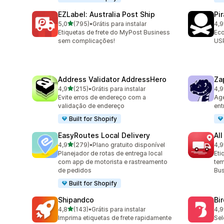
EZLabel: Australia Post Ship
Pi
de 5 estrelas
5,0
(795)
•
Grátis para instalar
4,9
795 avaliações ao todo
159
Etiquetas de frete do MyPost Business
Eco
sem complicações!
USP
Address Validator AddressHero
Za
de 5 estrelas
4,9
(215)
•
Grátis para instalar
4,9
215 avaliações ao todo
179
Evite erros de endereço com a
Age
validação de endereço
ent
Built for Shopify
EasyRoutes Local Delivery
All
de 5 estrelas
4,9
(279)
•
Plano gratuito disponível
4,9
279 avaliações ao todo
119
Planejador de rotas de entrega local
Eti
com app de motorista e rastreamento
tem
de pedidos
Bus
Built for Shopify
Shipandco
Bi
de 5 estrelas
4,8
(143)
•
Grátis para instalar
4,9
143 avaliações ao todo
475
Imprima etiquetas de frete rapidamente
Sel