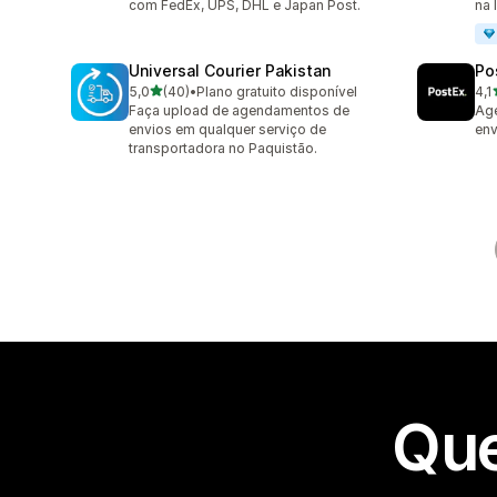
com FedEx, UPS, DHL e Japan Post.
na 
Universal Courier Pakistan
Po
de 5 estrelas
5,0
(40)
•
Plano gratuito disponível
4,1
40 avaliações ao todo
16 
Faça upload de agendamentos de
Ag
envios em qualquer serviço de
env
transportadora no Paquistão.
Que