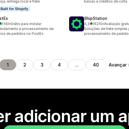
loja, entrega local e frete
baixas e créditos de volta
Built for Shopify
stEx
ShipStation
de 5 estrelas
de 5 estrelas
(16)
•
Grátis para instalar
4,3
(625)
•
Avaliação gratu
avaliações ao todo
625 avaliações ao todo
endamento e processamento de
Soluções de frete simples
ios de pedidos no PostEx
processamento de pedid
Avançar
1
2
3
4
…
40
r adicionar um 