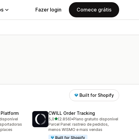
ps
Fazer login
Comece grátis
Built for Shopify
 Platform
CWILL Order Tracking
de 5 estrelas
disponível
5,0
(2.856)
•
Plano gratuito disponível
2856 avaliações ao todo
nsportadoras
Parcel Panel: rastreio de pedidos,
tplaces
menos WISMO e mais vendas
Built for Shopify