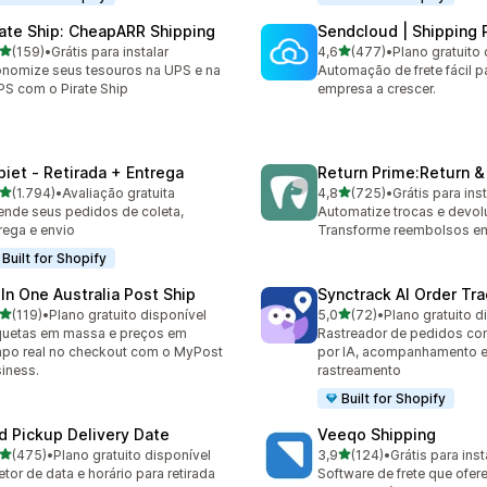
rate Ship: CheapARR Shipping
Sendcloud | Shipping 
de 5 estrelas
de 5 estrelas
(159)
•
Grátis para instalar
4,6
(477)
•
Plano gratuito 
 avaliações ao todo
477 avaliações ao todo
nomize seus tesouros na UPS e na
Automação de frete fácil p
S com o Pirate Ship
empresa a crescer.
piet ‑ Retirada + Entrega
Return Prime:Return 
de 5 estrelas
de 5 estrelas
(1.794)
•
Avaliação gratuita
4,8
(725)
•
Grátis para inst
4 avaliações ao todo
725 avaliações ao todo
nde seus pedidos de coleta,
Automatize trocas e devol
rega e envio
Transforme reembolsos em
Built for Shopify
 In One Australia Post Ship
Synctrack AI Order Tra
de 5 estrelas
de 5 estrelas
(119)
•
Plano gratuito disponível
5,0
(72)
•
Plano gratuito d
 avaliações ao todo
72 avaliações ao todo
quetas em massa e preços em
Rastreador de pedidos co
po real no checkout com o MyPost
por IA, acompanhamento e
iness.
rastreamento
Built for Shopify
rd Pickup Delivery Date
Veeqo Shipping
de 5 estrelas
de 5 estrelas
(475)
•
Plano gratuito disponível
3,9
(124)
•
Grátis para inst
 avaliações ao todo
124 avaliações ao todo
etor de data e horário para retirada
Software de frete que ofere