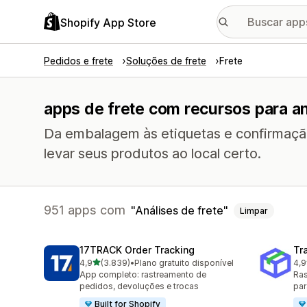
Shopify App Store
Pedidos e frete
Soluções de frete
Frete
apps de frete com recursos para an
Da embalagem às etiquetas e confirmaçã
levar seus produtos ao local certo.
951 apps com
Análises de frete
Limpar
17TRACK Order Tracking
Tr
de 5 estrelas
4,9
(3.839)
•
Plano gratuito disponível
4,9
3839 avaliações ao todo
156
App completo: rastreamento de
Ras
pedidos, devoluções e trocas
par
Built for Shopify