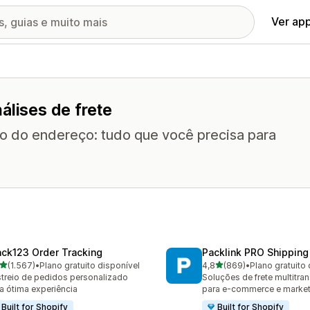
Ver ap
álises de frete
o do endereço: tudo que você precisa para
ack123 Order Tracking
Packlink PRO Shipping
de 5 estrelas
de 5 estrelas
(1.567)
•
Plano gratuito disponível
4,8
(869)
•
Plano gratuito 
7 avaliações ao todo
869 avaliações ao todo
treio de pedidos personalizado
Soluções de frete multitra
a ótima experiência
para e-commerce e marke
Built for Shopify
Built for Shopify