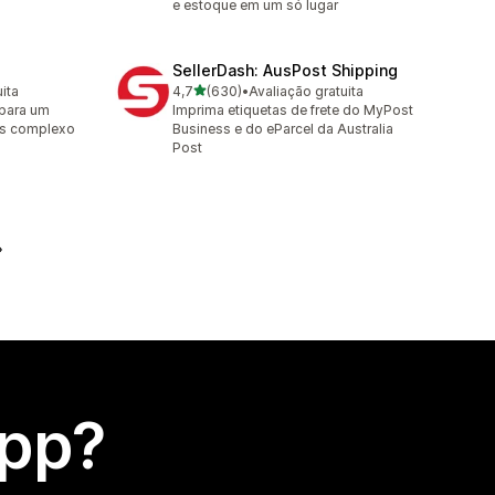
e estoque em um só lugar
SellerDash: AusPost Shipping
de 5 estrelas
ita
4,7
(630)
•
Avaliação gratuita
630 avaliações ao todo
 para um
Imprima etiquetas de frete do MyPost
os complexo
Business e do eParcel da Australia
Post
app?