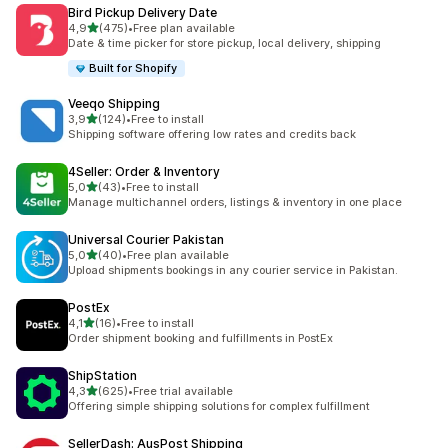
Bird Pickup Delivery Date
5 yıldız üzerinden
4,9
(475)
•
Free plan available
toplam 475 değerlendirme
Date & time picker for store pickup, local delivery, shipping
Built for Shopify
Veeqo Shipping
5 yıldız üzerinden
3,9
(124)
•
Free to install
toplam 124 değerlendirme
Shipping software offering low rates and credits back
4Seller: Order & Inventory
5 yıldız üzerinden
5,0
(43)
•
Free to install
toplam 43 değerlendirme
Manage multichannel orders, listings & inventory in one place
Universal Courier Pakistan
5 yıldız üzerinden
5,0
(40)
•
Free plan available
toplam 40 değerlendirme
Upload shipments bookings in any courier service in Pakistan.
PostEx
5 yıldız üzerinden
4,1
(16)
•
Free to install
toplam 16 değerlendirme
Order shipment booking and fulfillments in PostEx
ShipStation
5 yıldız üzerinden
4,3
(625)
•
Free trial available
toplam 625 değerlendirme
Offering simple shipping solutions for complex fulfillment
SellerDash: AusPost Shipping