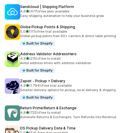
Sendcloud | Shipping Platform
5 yıldız üzerinden
4,6
(477)
•
Free plan available
toplam 477 değerlendirme
Easy shipping automation to help your business grow.
Globe Pickup Points & Shipping
5 yıldız üzerinden
5,0
(111)
•
Free trial available
toplam 111 değerlendirme
Global pickup points from 60+ carriers & direct label printing
Built for Shopify
Address Validator AddressHero
5 yıldız üzerinden
4,9
(215)
•
Free to install
toplam 215 değerlendirme
Avoid address errors with address validation
Built for Shopify
Zapiet ‑ Pickup + Delivery
5 yıldız üzerinden
4,9
(1.794)
•
Free trial available
toplam 1794 değerlendirme
Smarter delivery options for pickup, local delivery & shipping
Built for Shopify
Return Prime:Return & Exchange
5 yıldız üzerinden
4,8
(725)
•
Free to install
toplam 725 değerlendirme
Automate Returns & Exchanges. Turn Refunds into Revenue
DS Pickup Delivery Date & Time
5 yıldız üzerinden
5,0
(64)
•
Free plan available