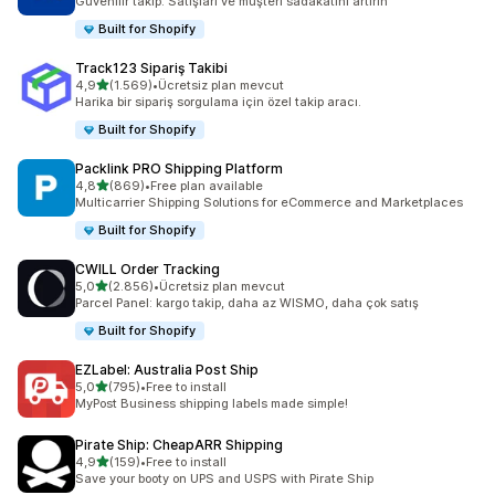
Güvenilir takip: Satışları ve müşteri sadakatini artırın
Built for Shopify
Track123 Sipariş Takibi
5 yıldız üzerinden
4,9
(1.569)
•
Ücretsiz plan mevcut
toplam 1569 değerlendirme
Harika bir sipariş sorgulama için özel takip aracı.
Built for Shopify
Packlink PRO Shipping Platform
5 yıldız üzerinden
4,8
(869)
•
Free plan available
toplam 869 değerlendirme
Multicarrier Shipping Solutions for eCommerce and Marketplaces
Built for Shopify
CWILL Order Tracking
5 yıldız üzerinden
5,0
(2.856)
•
Ücretsiz plan mevcut
toplam 2856 değerlendirme
Parcel Panel: kargo takip, daha az WISMO, daha çok satış
Built for Shopify
EZLabel: Australia Post Ship
5 yıldız üzerinden
5,0
(795)
•
Free to install
toplam 795 değerlendirme
MyPost Business shipping labels made simple!
Pirate Ship: CheapARR Shipping
5 yıldız üzerinden
4,9
(159)
•
Free to install
toplam 159 değerlendirme
Save your booty on UPS and USPS with Pirate Ship