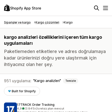
Shopify App Store
Siparişler ve kargo
Kargo çözümleri
Kargo
kargo analizleri özelliklerini içeren tüm kargo
uygulamaları
Paketlemeden etiketlere ve adres doğrulamaya
kadar ürünlerinizi doğru yere ulaştırmak için
ihtiyacınız olan her şey.
951 uygulama:
Kargo analizleri
Temizle
Built for Shopify
17TRACK Order Tracking
5 yıldız üzerinden
4,9
(3.841)
•
Ücretsiz plan mevcut
toplam 3841 değerlendirme