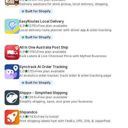
toplam 64 değerlendirme
Delivery solutions for store pickup, local delivery, shipping.
Built for Shopify
EasyRoutes Local Delivery
5 yıldız üzerinden
4,9
(279)
•
Free plan available
toplam 279 değerlendirme
Local delivery route planner with driver app & order tracking
Built for Shopify
All In One Australia Post Ship
5 yıldız üzerinden
4,9
(119)
•
Free plan available
toplam 119 değerlendirme
Bulk Labels & Live Checkout Price with MyPost Business.
Synctrack AI Order Tracking
5 yıldız üzerinden
5,0
(72)
•
Free plan available
toplam 72 değerlendirme
AI analytics order tracker, track order & order tracking page
Built for Shopify
Shippo ‑ Simplified Shipping
5 yıldız üzerinden
4,2
(283)
•
Free plan available
toplam 283 değerlendirme
Simplify shipping, save, and grow your business
Shipandco
5 yıldız üzerinden
4,8
(143)
•
Free to install
toplam 143 değerlendirme
Print shipping labels fast with FedEx, UPS, DHL & JapanPost.