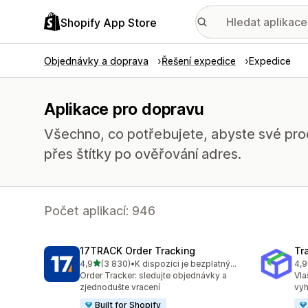
Shopify App Store
Objednávky a doprava
Řešení expedice
Expedice
Aplikace pro dopravu
Všechno, co potřebujete, abyste své prod
přes štítky po ověřování adres.
Počet aplikací: 946
17TRACK Order Tracking
Tr
z 5 hvězd
4,9
(3 830)
•
K dispozici je bezplatný plán
4,9
Celkový počet recenzí: 3830
Cel
Order Tracker: sledujte objednávky a
Vla
zjednodušte vracení
vyh
Built for Shopify