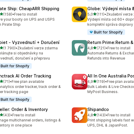
rate Ship: CheapARR Shipping
Globe: Výdejní místa 
z 5 hvězd
z 5 hvězd
(158)
•
Free to install
5,0
(111)
•
Zkušební verze
kový počet recenzí: 158
Celkový počet recenzí: 111
e your booty on UPS and USPS
Výdejní místa od 60+ dopr
h Pirate Ship
kompletní správa dopravy
Built for Shopify
piet ‑ Vyzvednutí + Doručení
Return Prime:Return 
z 5 hvězd
z 5 hvězd
(1 790)
•
Zkušební verze zdarma
4,8
(721)
•
Free to install
kový počet recenzí: 1790
Celkový počet recenzí: 72
lánujte si objednávky na
Automate Returns & Excha
vednutí, doručení a přepravu
Refunds into Revenue
Built for Shopify
nctrack AI Order Tracking
All In One Australia Po
z 5 hvězd
z 5 hvězd
(71)
•
Free plan available
4,9
(119)
•
Free plan availa
kový počet recenzí: 71
Celkový počet recenzí: 119
analytics order tracker, track order &
Bulk Labels & Live Checkou
er tracking page
MyPost Business.
Built for Shopify
eller: Order & Inventory
Shipandco
z 5 hvězd
z 5 hvězd
(43)
•
Free to install
4,8
(143)
•
Free to install
kový počet recenzí: 43
Celkový počet recenzí: 14
age multichannel orders, listings &
Print shipping labels fast 
entory in one place
UPS, DHL & JapanPost.