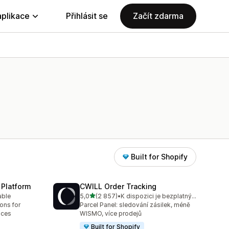
aplikace
Přihlásit se
Začít zdarma
Built for Shopify
 Platform
CWILL Order Tracking
z 5 hvězd
able
5,0
(2 857)
•
K dispozici je bezplatný plán
9
Celkový počet recenzí: 2857
ions for
Parcel Panel: sledování zásilek, méně
aces
WISMO, více prodejů
Built for Shopify