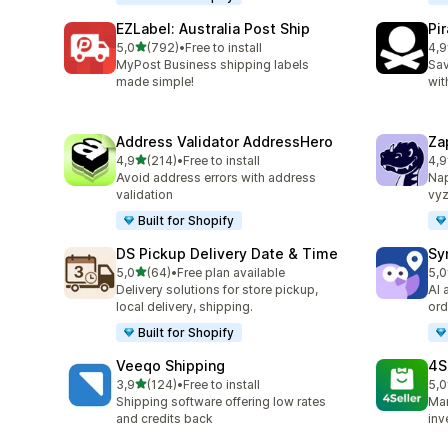
EZLabel: Australia Post Ship
Pi
z 5 hvězd
5,0
(792)
•
Free to install
4,9
Celkový počet recenzí: 792
Cel
MyPost Business shipping labels
Sav
made simple!
wit
Address Validator AddressHero
Za
z 5 hvězd
4,9
(214)
•
Free to install
4,9
Celkový počet recenzí: 214
Cel
Avoid address errors with address
Nap
validation
vyz
Built for Shopify
DS Pickup Delivery Date & Time
Sy
z 5 hvězd
5,0
(64)
•
Free plan available
5,0
Celkový počet recenzí: 64
Cel
Delivery solutions for store pickup,
AI 
local delivery, shipping.
ord
Built for Shopify
Veeqo Shipping
4S
z 5 hvězd
3,9
(124)
•
Free to install
5,0
Celkový počet recenzí: 124
Cel
Shipping software offering low rates
Man
and credits back
inv