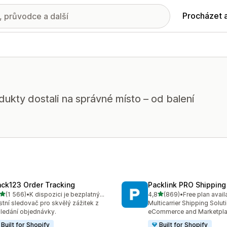
Procházet 
ukty dostali na správné místo – od balení
ack123 Order Tracking
Packlink PRO Shipping
z 5 hvězd
z 5 hvězd
(1 566)
•
K dispozici je bezplatný plán
4,8
(869)
•
Free plan avail
kový počet recenzí: 1566
Celkový počet recenzí: 86
stní sledovač pro skvělý zážitek z
Multicarrier Shipping Solut
ledání objednávky.
eCommerce and Marketpl
Built for Shopify
Built for Shopify