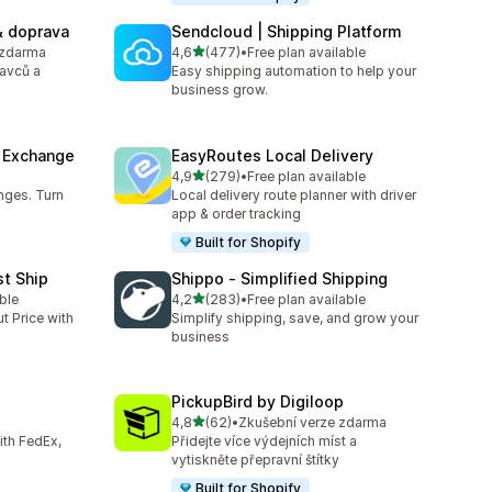
& doprava
Sendcloud | Shipping Platform
z 5 hvězd
 zdarma
4,6
(477)
•
Free plan available
Celkový počet recenzí: 477
avců a
Easy shipping automation to help your
business grow.
& Exchange
EasyRoutes Local Delivery
z 5 hvězd
4,9
(279)
•
Free plan available
1
Celkový počet recenzí: 279
nges. Turn
Local delivery route planner with driver
app & order tracking
Built for Shopify
st Ship
Shippo ‑ Simplified Shipping
z 5 hvězd
ble
4,2
(283)
•
Free plan available
Celkový počet recenzí: 283
t Price with
Simplify shipping, save, and grow your
business
PickupBird by Digiloop
z 5 hvězd
4,8
(62)
•
Zkušební verze zdarma
3
Celkový počet recenzí: 62
with FedEx,
Přidejte více výdejních míst a
vytiskněte přepravní štítky
Built for Shopify