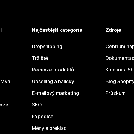
í
Nejčastější kategorie
Zdroje
Dropshipping
Centrum náp
Tržiště
Dokumentace
Recenze produktů
Komunita Sh
rava
Upselling a balíčky
Blog Shopif
E-mailový marketing
Průzkum
erze
SEO
Expedice
Měny a překlad