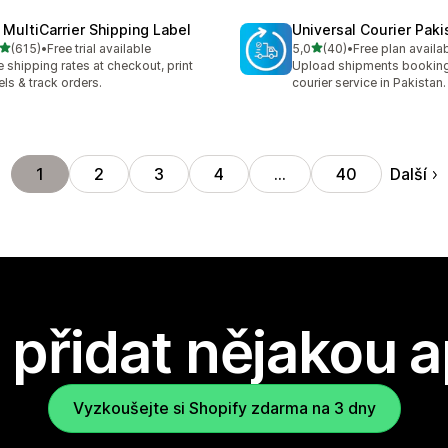
 MultiCarrier Shipping Label
Universal Courier Paki
z 5 hvězd
z 5 hvězd
(615)
•
Free trial available
5,0
(40)
•
Free plan availa
kový počet recenzí: 615
Celkový počet recenzí: 40
e shipping rates at checkout, print
Upload shipments booking
els & track orders.
courier service in Pakistan.
Další
1
2
3
4
…
40
přidat nějakou a
Vyzkoušejte si Shopify zdarma na 3 dny