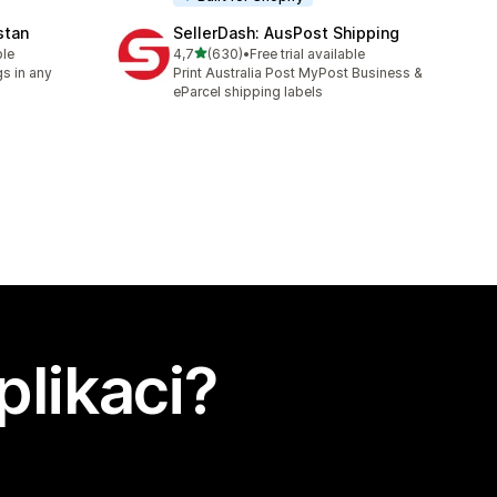
stan
SellerDash: AusPost Shipping
z 5 hvězd
ble
4,7
(630)
•
Free trial available
Celkový počet recenzí: 630
s in any
Print Australia Post MyPost Business &
eParcel shipping labels
plikaci?