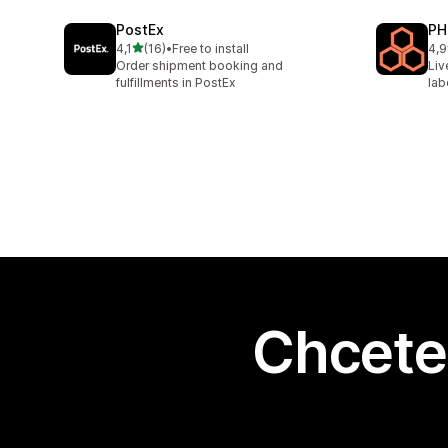
PostEx
PH
z 5 hvězd
4,1
(16)
•
Free to install
4,9
Celkový počet recenzí: 16
Cel
Order shipment booking and
Liv
fulfillments in PostEx
lab
Chcete 