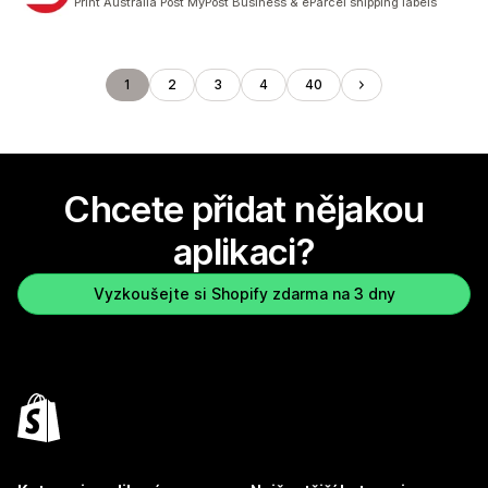
Print Australia Post MyPost Business & eParcel shipping labels
1
2
3
4
40
Chcete přidat nějakou
aplikaci?
Vyzkoušejte si Shopify zdarma na 3 dny