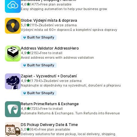
z 5 hvězd
4,6
(477)
•
Free plan available
Celkový počet recenzí: 477
Easy shipping automation to help your business grow.
Globe: Výdejní místa & doprava
z 5 hvězd
5,0
(111)
•
Zkušební verze zdarma
Celkový počet recenzí: 111
Výdejní místa od 60+ dopravců a kompletní správa dopravy
Built for Shopify
Address Validator AddressHero
z 5 hvězd
4,9
(215)
•
Free to install
Celkový počet recenzí: 215
Avoid address errors with address validation
Built for Shopify
Zapiet ‑ Vyzvednutí + Doručení
z 5 hvězd
4,9
(1 794)
•
Zkušební verze zdarma
Celkový počet recenzí: 1794
Naplánujte si objednávky na vyzvednutí, doručení a přepravu
Built for Shopify
Return Prime:Return & Exchange
z 5 hvězd
4,8
(725)
•
Free to install
Celkový počet recenzí: 725
Automate Returns & Exchanges. Turn Refunds into Revenue
DS Pickup Delivery Date & Time
z 5 hvězd
5,0
(64)
•
Free plan available
Celkový počet recenzí: 64
Delivery solutions for store pickup, local delivery, shipping.