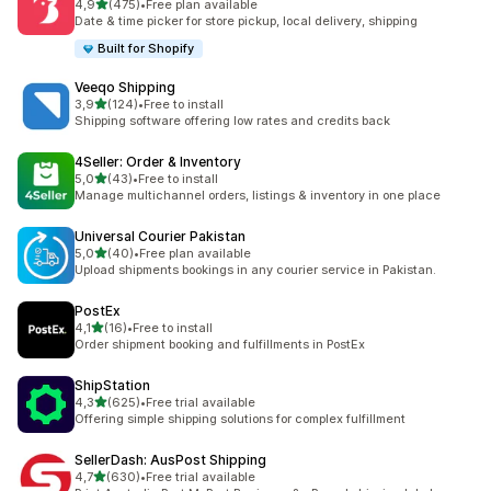
z 5 hvězd
4,9
(475)
•
Free plan available
Celkový počet recenzí: 475
Date & time picker for store pickup, local delivery, shipping
Built for Shopify
Veeqo Shipping
z 5 hvězd
3,9
(124)
•
Free to install
Celkový počet recenzí: 124
Shipping software offering low rates and credits back
4Seller: Order & Inventory
z 5 hvězd
5,0
(43)
•
Free to install
Celkový počet recenzí: 43
Manage multichannel orders, listings & inventory in one place
Universal Courier Pakistan
z 5 hvězd
5,0
(40)
•
Free plan available
Celkový počet recenzí: 40
Upload shipments bookings in any courier service in Pakistan.
PostEx
z 5 hvězd
4,1
(16)
•
Free to install
Celkový počet recenzí: 16
Order shipment booking and fulfillments in PostEx
ShipStation
z 5 hvězd
4,3
(625)
•
Free trial available
Celkový počet recenzí: 625
Offering simple shipping solutions for complex fulfillment
SellerDash: AusPost Shipping
z 5 hvězd
4,7
(630)
•
Free trial available
Celkový počet recenzí: 630