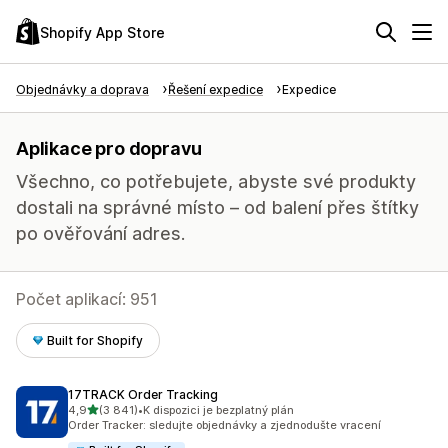
Shopify App Store
Objednávky a doprava
Řešení expedice
Expedice
Aplikace pro dopravu
Všechno, co potřebujete, abyste své produkty
dostali na správné místo – od balení přes štítky
po ověřování adres.
Počet aplikací: 951
Built for Shopify
17TRACK Order Tracking
z 5 hvězd
4,9
(3 841)
•
K dispozici je bezplatný plán
Celkový počet recenzí: 3841
Order Tracker: sledujte objednávky a zjednodušte vracení