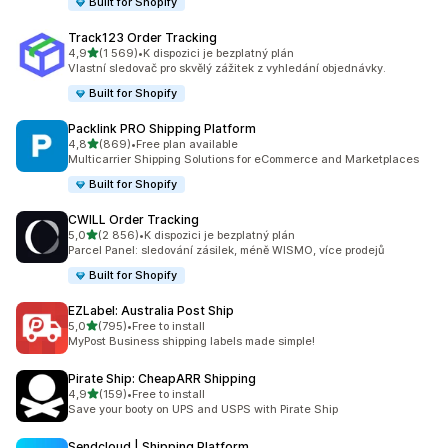
Built for Shopify
Track123 Order Tracking
z 5 hvězd
4,9
(1 569)
•
K dispozici je bezplatný plán
Celkový počet recenzí: 1569
Vlastní sledovač pro skvělý zážitek z vyhledání objednávky.
Built for Shopify
Packlink PRO Shipping Platform
z 5 hvězd
4,8
(869)
•
Free plan available
Celkový počet recenzí: 869
Multicarrier Shipping Solutions for eCommerce and Marketplaces
Built for Shopify
CWILL Order Tracking
z 5 hvězd
5,0
(2 856)
•
K dispozici je bezplatný plán
Celkový počet recenzí: 2856
Parcel Panel: sledování zásilek, méně WISMO, více prodejů
Built for Shopify
EZLabel: Australia Post Ship
z 5 hvězd
5,0
(795)
•
Free to install
Celkový počet recenzí: 795
MyPost Business shipping labels made simple!
Pirate Ship: CheapARR Shipping
z 5 hvězd
4,9
(159)
•
Free to install
Celkový počet recenzí: 159
Save your booty on UPS and USPS with Pirate Ship
Sendcloud | Shipping Platform