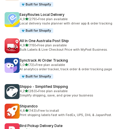
Built for Shopify
EasyRoutes Local Delivery
z 5 hvězd
4,9
(279)
•
Free plan available
Celkový počet recenzí: 279
Local delivery route planner with driver app & order tracking
Built for Shopify
All In One Australia Post Ship
z 5 hvězd
4,9
(119)
•
Free plan available
Celkový počet recenzí: 119
Bulk Labels & Live Checkout Price with MyPost Business.
Synctrack AI Order Tracking
z 5 hvězd
5,0
(72)
•
Free plan available
Celkový počet recenzí: 72
AI analytics order tracker, track order & order tracking page
Built for Shopify
Shippo ‑ Simplified Shipping
z 5 hvězd
4,2
(283)
•
Free plan available
Celkový počet recenzí: 283
Simplify shipping, save, and grow your business
Shipandco
z 5 hvězd
4,8
(143)
•
Free to install
Celkový počet recenzí: 143
Print shipping labels fast with FedEx, UPS, DHL & JapanPost.
Bird Pickup Delivery Date