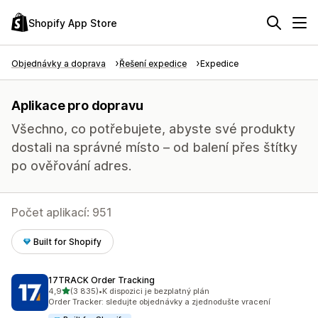
Shopify App Store
Objednávky a doprava
Řešení expedice
Expedice
Aplikace pro dopravu
Všechno, co potřebujete, abyste své produkty
dostali na správné místo – od balení přes štítky
po ověřování adres.
Počet aplikací: 951
Built for Shopify
17TRACK Order Tracking
z 5 hvězd
4,9
(3 835)
•
K dispozici je bezplatný plán
Celkový počet recenzí: 3835
Order Tracker: sledujte objednávky a zjednodušte vracení