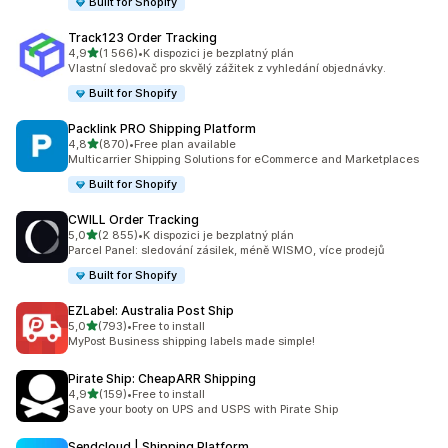
Built for Shopify
Track123 Order Tracking
z 5 hvězd
4,9
(1 566)
•
K dispozici je bezplatný plán
Celkový počet recenzí: 1566
Vlastní sledovač pro skvělý zážitek z vyhledání objednávky.
Built for Shopify
Packlink PRO Shipping Platform
z 5 hvězd
4,8
(870)
•
Free plan available
Celkový počet recenzí: 870
Multicarrier Shipping Solutions for eCommerce and Marketplaces
Built for Shopify
CWILL Order Tracking
z 5 hvězd
5,0
(2 855)
•
K dispozici je bezplatný plán
Celkový počet recenzí: 2855
Parcel Panel: sledování zásilek, méně WISMO, více prodejů
Built for Shopify
EZLabel: Australia Post Ship
z 5 hvězd
5,0
(793)
•
Free to install
Celkový počet recenzí: 793
MyPost Business shipping labels made simple!
Pirate Ship: CheapARR Shipping
z 5 hvězd
4,9
(159)
•
Free to install
Celkový počet recenzí: 159
Save your booty on UPS and USPS with Pirate Ship
Sendcloud | Shipping Platform