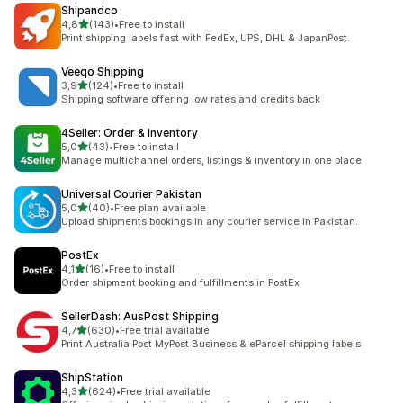
Shipandco
z 5 hvězd
4,8
(143)
•
Free to install
Celkový počet recenzí: 143
Print shipping labels fast with FedEx, UPS, DHL & JapanPost.
Veeqo Shipping
z 5 hvězd
3,9
(124)
•
Free to install
Celkový počet recenzí: 124
Shipping software offering low rates and credits back
4Seller: Order & Inventory
z 5 hvězd
5,0
(43)
•
Free to install
Celkový počet recenzí: 43
Manage multichannel orders, listings & inventory in one place
Universal Courier Pakistan
z 5 hvězd
5,0
(40)
•
Free plan available
Celkový počet recenzí: 40
Upload shipments bookings in any courier service in Pakistan.
PostEx
z 5 hvězd
4,1
(16)
•
Free to install
Celkový počet recenzí: 16
Order shipment booking and fulfillments in PostEx
SellerDash: AusPost Shipping
z 5 hvězd
4,7
(630)
•
Free trial available
Celkový počet recenzí: 630
Print Australia Post MyPost Business & eParcel shipping labels
ShipStation
z 5 hvězd
4,3
(624)
•
Free trial available
Celkový počet recenzí: 624