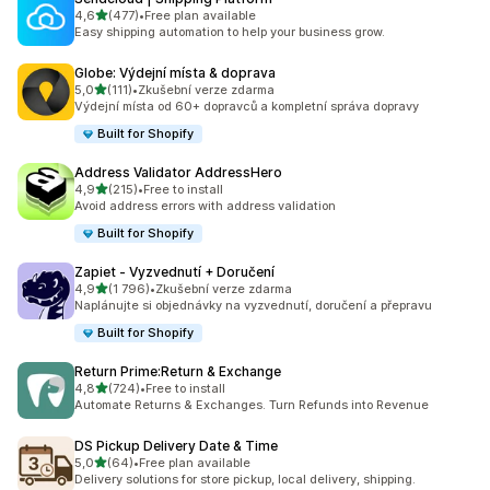
z 5 hvězd
4,6
(477)
•
Free plan available
Celkový počet recenzí: 477
Easy shipping automation to help your business grow.
Globe: Výdejní místa & doprava
z 5 hvězd
5,0
(111)
•
Zkušební verze zdarma
Celkový počet recenzí: 111
Výdejní místa od 60+ dopravců a kompletní správa dopravy
Built for Shopify
Address Validator AddressHero
z 5 hvězd
4,9
(215)
•
Free to install
Celkový počet recenzí: 215
Avoid address errors with address validation
Built for Shopify
Zapiet ‑ Vyzvednutí + Doručení
z 5 hvězd
4,9
(1 796)
•
Zkušební verze zdarma
Celkový počet recenzí: 1796
Naplánujte si objednávky na vyzvednutí, doručení a přepravu
Built for Shopify
Return Prime:Return & Exchange
z 5 hvězd
4,8
(724)
•
Free to install
Celkový počet recenzí: 724
Automate Returns & Exchanges. Turn Refunds into Revenue
DS Pickup Delivery Date & Time
z 5 hvězd
5,0
(64)
•
Free plan available
Celkový počet recenzí: 64
Delivery solutions for store pickup, local delivery, shipping.