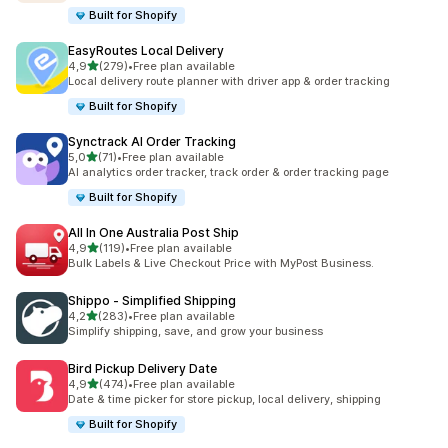
Built for Shopify
EasyRoutes Local Delivery
z 5 hvězd
4,9
(279)
•
Free plan available
Celkový počet recenzí: 279
Local delivery route planner with driver app & order tracking
Built for Shopify
Synctrack AI Order Tracking
z 5 hvězd
5,0
(71)
•
Free plan available
Celkový počet recenzí: 71
AI analytics order tracker, track order & order tracking page
Built for Shopify
All In One Australia Post Ship
z 5 hvězd
4,9
(119)
•
Free plan available
Celkový počet recenzí: 119
Bulk Labels & Live Checkout Price with MyPost Business.
Shippo ‑ Simplified Shipping
z 5 hvězd
4,2
(283)
•
Free plan available
Celkový počet recenzí: 283
Simplify shipping, save, and grow your business
Bird Pickup Delivery Date
z 5 hvězd
4,9
(474)
•
Free plan available
Celkový počet recenzí: 474
Date & time picker for store pickup, local delivery, shipping
Built for Shopify