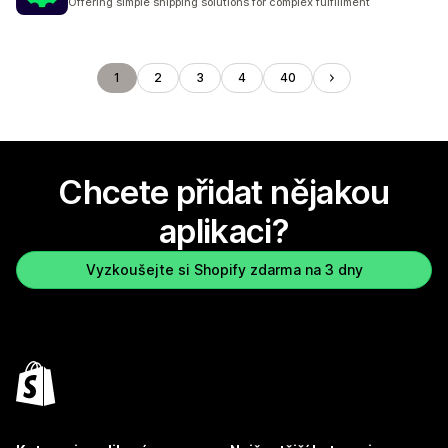
Offering simple shipping solutions for complex fulfillment
1
2
3
4
40
Chcete přidat nějakou
aplikaci?
Vyzkoušejte si Shopify zdarma na 3 dny