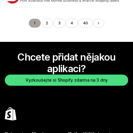
Print Australia Post MyPost Business & eParcel shipping labels
1
2
3
4
40
Chcete přidat nějakou
aplikaci?
Vyzkoušejte si Shopify zdarma na 3 dny