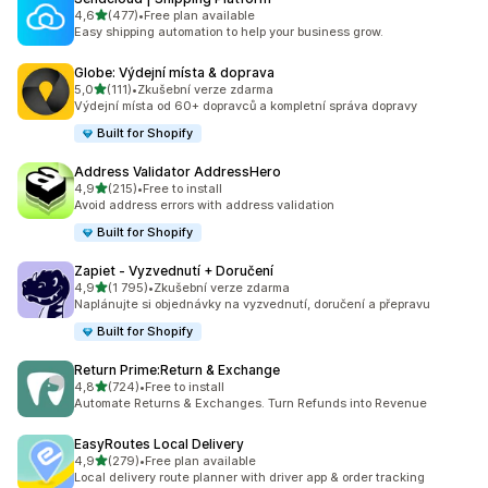
z 5 hvězd
4,6
(477)
•
Free plan available
Celkový počet recenzí: 477
Easy shipping automation to help your business grow.
Globe: Výdejní místa & doprava
z 5 hvězd
5,0
(111)
•
Zkušební verze zdarma
Celkový počet recenzí: 111
Výdejní místa od 60+ dopravců a kompletní správa dopravy
Built for Shopify
Address Validator AddressHero
z 5 hvězd
4,9
(215)
•
Free to install
Celkový počet recenzí: 215
Avoid address errors with address validation
Built for Shopify
Zapiet ‑ Vyzvednutí + Doručení
z 5 hvězd
4,9
(1 795)
•
Zkušební verze zdarma
Celkový počet recenzí: 1795
Naplánujte si objednávky na vyzvednutí, doručení a přepravu
Built for Shopify
Return Prime:Return & Exchange
z 5 hvězd
4,8
(724)
•
Free to install
Celkový počet recenzí: 724
Automate Returns & Exchanges. Turn Refunds into Revenue
EasyRoutes Local Delivery
z 5 hvězd
4,9
(279)
•
Free plan available
Celkový počet recenzí: 279
Local delivery route planner with driver app & order tracking