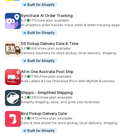
Built for Shopify
Synctrack AI Order Tracking
z 5 hvězd
5,0
(71)
•
Free plan available
Celkový počet recenzí: 71
AI analytics order tracker, track order & order tracking page
Built for Shopify
DS Pickup Delivery Date & Time
z 5 hvězd
5,0
(64)
•
Free plan available
Celkový počet recenzí: 64
Delivery solutions for store pickup, local delivery, shipping.
Built for Shopify
All In One Australia Post Ship
z 5 hvězd
4,9
(119)
•
Free plan available
Celkový počet recenzí: 119
Bulk Labels & Live Checkout Price with MyPost Business.
Shippo ‑ Simplified Shipping
z 5 hvězd
4,2
(283)
•
Free plan available
Celkový počet recenzí: 283
Simplify shipping, save, and grow your business
Bird Pickup Delivery Date
z 5 hvězd
4,9
(472)
•
Free plan available
Celkový počet recenzí: 472
Date & time picker for store pickup, local delivery, shipping
Built for Shopify