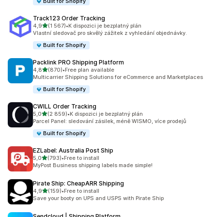
Built for Shopify
Track123 Order Tracking
z 5 hvězd
4,9
(1 567)
•
K dispozici je bezplatný plán
Celkový počet recenzí: 1567
Vlastní sledovač pro skvělý zážitek z vyhledání objednávky.
Built for Shopify
Packlink PRO Shipping Platform
z 5 hvězd
4,8
(870)
•
Free plan available
Celkový počet recenzí: 870
Multicarrier Shipping Solutions for eCommerce and Marketplaces
Built for Shopify
CWILL Order Tracking
z 5 hvězd
5,0
(2 859)
•
K dispozici je bezplatný plán
Celkový počet recenzí: 2859
Parcel Panel: sledování zásilek, méně WISMO, více prodejů
Built for Shopify
EZLabel: Australia Post Ship
z 5 hvězd
5,0
(793)
•
Free to install
Celkový počet recenzí: 793
MyPost Business shipping labels made simple!
Pirate Ship: CheapARR Shipping
z 5 hvězd
4,9
(159)
•
Free to install
Celkový počet recenzí: 159
Save your booty on UPS and USPS with Pirate Ship
Sendcloud | Shipping Platform