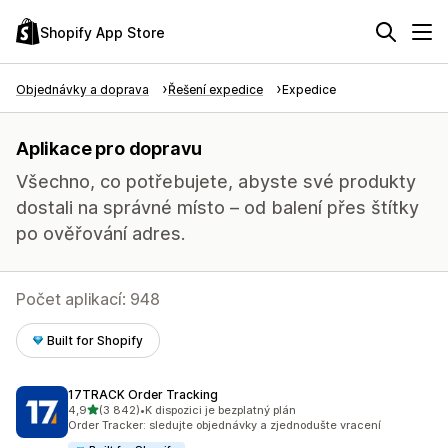
Shopify App Store
Objednávky a doprava
Řešení expedice
Expedice
Aplikace pro dopravu
Všechno, co potřebujete, abyste své produkty
dostali na správné místo – od balení přes štítky
po ověřování adres.
Počet aplikací: 948
Built for Shopify
17TRACK Order Tracking
z 5 hvězd
4,9
(3 842)
•
K dispozici je bezplatný plán
Celkový počet recenzí: 3842
Order Tracker: sledujte objednávky a zjednodušte vracení