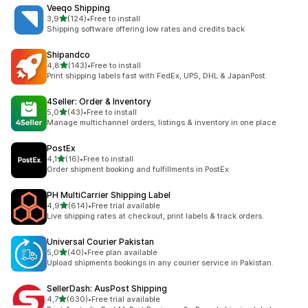
Veeqo Shipping
z 5 hvězd
3,9
(124)
•
Free to install
Celkový počet recenzí: 124
Shipping software offering low rates and credits back
Shipandco
z 5 hvězd
4,8
(143)
•
Free to install
Celkový počet recenzí: 143
Print shipping labels fast with FedEx, UPS, DHL & JapanPost.
4Seller: Order & Inventory
z 5 hvězd
5,0
(43)
•
Free to install
Celkový počet recenzí: 43
Manage multichannel orders, listings & inventory in one place
PostEx
z 5 hvězd
4,1
(16)
•
Free to install
Celkový počet recenzí: 16
Order shipment booking and fulfillments in PostEx
PH MultiCarrier Shipping Label
z 5 hvězd
4,9
(614)
•
Free trial available
Celkový počet recenzí: 614
Live shipping rates at checkout, print labels & track orders.
Universal Courier Pakistan
z 5 hvězd
5,0
(40)
•
Free plan available
Celkový počet recenzí: 40
Upload shipments bookings in any courier service in Pakistan.
SellerDash: AusPost Shipping
z 5 hvězd
4,7
(630)
•
Free trial available
Celkový počet recenzí: 630