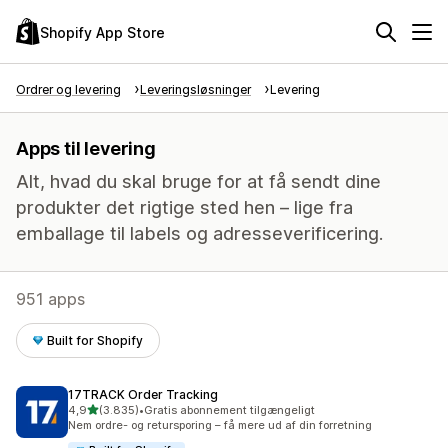
Shopify App Store
Ordrer og levering
Leveringsløsninger
Levering
Apps til levering
Alt, hvad du skal bruge for at få sendt dine
produkter det rigtige sted hen – lige fra
emballage til labels og adresseverificering.
951 apps
Built for Shopify
17TRACK Order Tracking
ud af 5 stjerner
4,9
(3.835)
•
Gratis abonnement tilgængeligt
3835 anmeldelser i alt
Nem ordre- og retursporing – få mere ud af din forretning