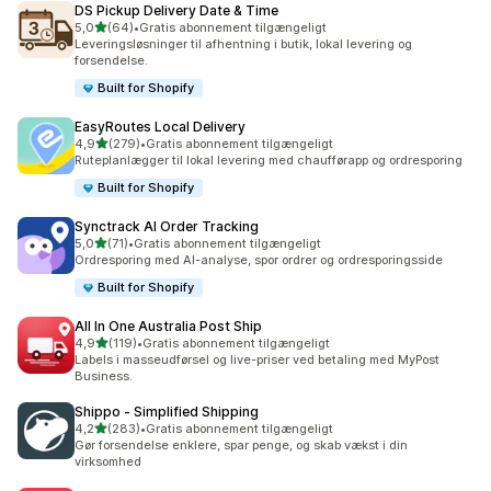
DS Pickup Delivery Date & Time
ud af 5 stjerner
5,0
(64)
•
Gratis abonnement tilgængeligt
64 anmeldelser i alt
Leveringsløsninger til afhentning i butik, lokal levering og
forsendelse.
Built for Shopify
EasyRoutes Local Delivery
ud af 5 stjerner
4,9
(279)
•
Gratis abonnement tilgængeligt
279 anmeldelser i alt
Ruteplanlægger til lokal levering med chaufførapp og ordresporing
Built for Shopify
Synctrack AI Order Tracking
ud af 5 stjerner
5,0
(71)
•
Gratis abonnement tilgængeligt
71 anmeldelser i alt
Ordresporing med AI-analyse, spor ordrer og ordresporingsside
Built for Shopify
All In One Australia Post Ship
ud af 5 stjerner
4,9
(119)
•
Gratis abonnement tilgængeligt
119 anmeldelser i alt
Labels i masseudførsel og live-priser ved betaling med MyPost
Business.
Shippo ‑ Simplified Shipping
ud af 5 stjerner
4,2
(283)
•
Gratis abonnement tilgængeligt
283 anmeldelser i alt
Gør forsendelse enklere, spar penge, og skab vækst i din
virksomhed