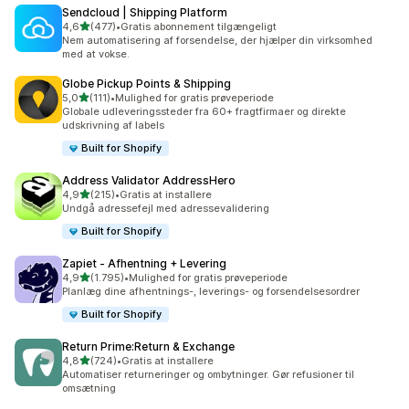
Sendcloud | Shipping Platform
ud af 5 stjerner
4,6
(477)
•
Gratis abonnement tilgængeligt
477 anmeldelser i alt
Nem automatisering af forsendelse, der hjælper din virksomhed
med at vokse.
Globe Pickup Points & Shipping
ud af 5 stjerner
5,0
(111)
•
Mulighed for gratis prøveperiode
111 anmeldelser i alt
Globale udleveringssteder fra 60+ fragtfirmaer og direkte
udskrivning af labels
Built for Shopify
Address Validator AddressHero
ud af 5 stjerner
4,9
(215)
•
Gratis at installere
215 anmeldelser i alt
Undgå adressefejl med adressevalidering
Built for Shopify
Zapiet ‑ Afhentning + Levering
ud af 5 stjerner
4,9
(1.795)
•
Mulighed for gratis prøveperiode
1795 anmeldelser i alt
Planlæg dine afhentnings-, leverings- og forsendelsesordrer
Built for Shopify
Return Prime:Return & Exchange
ud af 5 stjerner
4,8
(724)
•
Gratis at installere
724 anmeldelser i alt
Automatiser returneringer og ombytninger. Gør refusioner til
omsætning