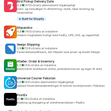
Bird Pickup Delivery Date
ud af 5 stjerner
4,9
(473)
•
Gratis abonnement tilgængeligt
473 anmeldelser i alt
Dato- og tidsvælger til afhentning i butik, lokal levering og
forsendelse
Built for Shopify
Shipandco
ud af 5 stjerner
4,8
(143)
•
Gratis at installere
143 anmeldelser i alt
Udskriv fragtlabels hurtigt med FedEx, UPS, DHL og JapanPost.
Veeqo Shipping
ud af 5 stjerner
3,9
(124)
•
Gratis at installere
124 anmeldelser i alt
Forsendelsessoftware, der tilbyder lave priser og kredit tilbage
4Seller: Order & Inventory
ud af 5 stjerner
5,0
(43)
•
Gratis at installere
43 anmeldelser i alt
Administrer multikanal-ordrer, produktannoncer og lager ét sted
Universal Courier Pakistan
ud af 5 stjerner
5,0
(40)
•
Gratis abonnement tilgængeligt
40 anmeldelser i alt
Upload forsendelsesbestillinger til enhver kurertjeneste i Pakistan.
PostEx
ud af 5 stjerner
4,1
(16)
•
Gratis at installere
16 anmeldelser i alt
Booking og klargøring af ordreforsendelser i PostEx