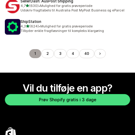
SellerDash: AusPost Shipping
ud af 5 stjerner
4,7
(630)
•
Mulighed for gratis prøveperiode
630 anmeldelser i alt
Udskriv fragtlabels til Australia Post MyPost Business og eParcel
ShipStation
ud af 5 stjerner
4,3
(624)
•
Mulighed for gratis prøveperiode
624 anmeldelser i alt
Tilbyder enkle fragtløsninger til kompleks klargøring
1
2
3
4
40
Vil du tilføje en app?
Prøv Shopify gratis i 3 dage