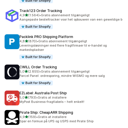
Built for Shopify
Track123 Order Tracking
ud af 5 stjerner
4,9
(1.564)
•
Gratis abonnement tilgængeligt
1564 anmeldelser i alt
Aangepaste besteltracker voor het opbouwen van een geweldige b
Built for Shopify
Packlink PRO Shipping Platform
ud af 5 stjerner
4,8
(870)
•
Gratis abonnement tilgængeligt
870 anmeldelser i alt
Leveringsløsninger med flere fragtfirmaer til e-handel og
markedspladser
Built for Shopify
CWILL Order Tracking
ud af 5 stjerner
5,0
(2.855)
•
Gratis abonnement tilgængeligt
2855 anmeldelser i alt
Parcel Panel: ordresporing, mindre WISMO og mere salg
Built for Shopify
EZLabel: Australia Post Ship
ud af 5 stjerner
5,0
(793)
•
Gratis at installere
793 anmeldelser i alt
MyPost Business-fragtlabels – helt enkelt!
Pirate Ship: CheapARR Shipping
ud af 5 stjerner
4,9
(159)
•
Gratis at installere
159 anmeldelser i alt
Spar en formue på UPS og USPS med Pirate Ship