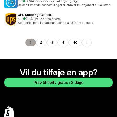
ud af 5 stjerner
5,0
(40)
•
Gratis abonnement tilgængeligt
40 anmeldelser i alt
Upload forsendelsesbestillinger til enhver kurertjeneste i Pakistan.
UPS Shipping (Official)
ud af 5 stjerner
4,8
(117)
•
Gratis at installere
117 anmeldelser i alt
Betjeningspanel til automatisering af UPS-fragtlabels
1
2
3
4
40
Vil du tilføje en app?
Prøv Shopify gratis i 3 dage