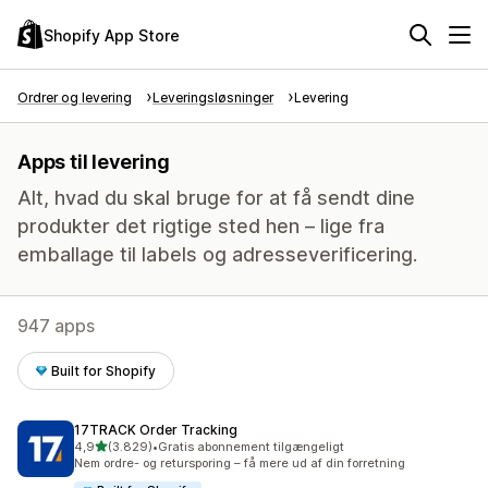
Shopify App Store
Ordrer og levering
Leveringsløsninger
Levering
Apps til levering
Alt, hvad du skal bruge for at få sendt dine
produkter det rigtige sted hen – lige fra
emballage til labels og adresseverificering.
947 apps
Built for Shopify
17TRACK Order Tracking
ud af 5 stjerner
4,9
(3.829)
•
Gratis abonnement tilgængeligt
3829 anmeldelser i alt
Nem ordre- og retursporing – få mere ud af din forretning