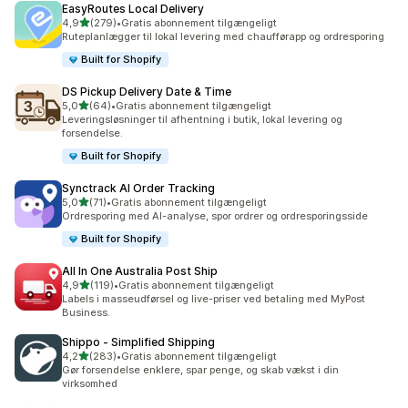
EasyRoutes Local Delivery
ud af 5 stjerner
4,9
(279)
•
Gratis abonnement tilgængeligt
279 anmeldelser i alt
Ruteplanlægger til lokal levering med chaufførapp og ordresporing
Built for Shopify
DS Pickup Delivery Date & Time
ud af 5 stjerner
5,0
(64)
•
Gratis abonnement tilgængeligt
64 anmeldelser i alt
Leveringsløsninger til afhentning i butik, lokal levering og
forsendelse.
Built for Shopify
Synctrack AI Order Tracking
ud af 5 stjerner
5,0
(71)
•
Gratis abonnement tilgængeligt
71 anmeldelser i alt
Ordresporing med AI-analyse, spor ordrer og ordresporingsside
Built for Shopify
All In One Australia Post Ship
ud af 5 stjerner
4,9
(119)
•
Gratis abonnement tilgængeligt
119 anmeldelser i alt
Labels i masseudførsel og live-priser ved betaling med MyPost
Business.
Shippo ‑ Simplified Shipping
ud af 5 stjerner
4,2
(283)
•
Gratis abonnement tilgængeligt
283 anmeldelser i alt
Gør forsendelse enklere, spar penge, og skab vækst i din
virksomhed