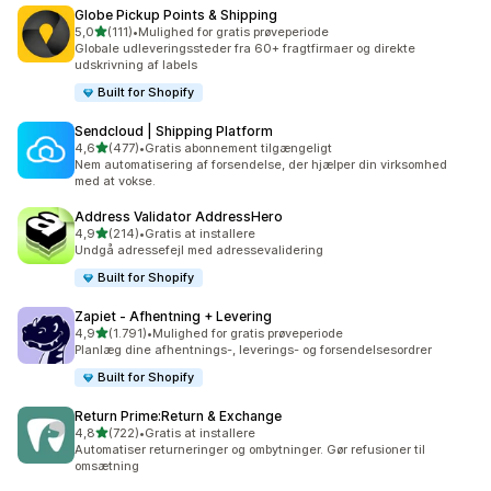
Globe Pickup Points & Shipping
ud af 5 stjerner
5,0
(111)
•
Mulighed for gratis prøveperiode
111 anmeldelser i alt
Globale udleveringssteder fra 60+ fragtfirmaer og direkte
udskrivning af labels
Built for Shopify
Sendcloud | Shipping Platform
ud af 5 stjerner
4,6
(477)
•
Gratis abonnement tilgængeligt
477 anmeldelser i alt
Nem automatisering af forsendelse, der hjælper din virksomhed
med at vokse.
Address Validator AddressHero
ud af 5 stjerner
4,9
(214)
•
Gratis at installere
214 anmeldelser i alt
Undgå adressefejl med adressevalidering
Built for Shopify
Zapiet ‑ Afhentning + Levering
ud af 5 stjerner
4,9
(1.791)
•
Mulighed for gratis prøveperiode
1791 anmeldelser i alt
Planlæg dine afhentnings-, leverings- og forsendelsesordrer
Built for Shopify
Return Prime:Return & Exchange
ud af 5 stjerner
4,8
(722)
•
Gratis at installere
722 anmeldelser i alt
Automatiser returneringer og ombytninger. Gør refusioner til
omsætning