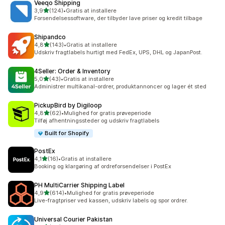
Veeqo Shipping
ud af 5 stjerner
3,9
(124)
•
Gratis at installere
124 anmeldelser i alt
Forsendelsessoftware, der tilbyder lave priser og kredit tilbage
Shipandco
ud af 5 stjerner
4,8
(143)
•
Gratis at installere
143 anmeldelser i alt
Udskriv fragtlabels hurtigt med FedEx, UPS, DHL og JapanPost.
4Seller: Order & Inventory
ud af 5 stjerner
5,0
(43)
•
Gratis at installere
43 anmeldelser i alt
Administrer multikanal-ordrer, produktannoncer og lager ét sted
PickupBird by Digiloop
ud af 5 stjerner
4,8
(62)
•
Mulighed for gratis prøveperiode
62 anmeldelser i alt
Tilføj afhentningssteder og udskriv fragtlabels
Built for Shopify
PostEx
ud af 5 stjerner
4,1
(16)
•
Gratis at installere
16 anmeldelser i alt
Booking og klargøring af ordreforsendelser i PostEx
PH MultiCarrier Shipping Label
ud af 5 stjerner
4,9
(614)
•
Mulighed for gratis prøveperiode
614 anmeldelser i alt
Live-fragtpriser ved kassen, udskriv labels og spor ordrer.
Universal Courier Pakistan