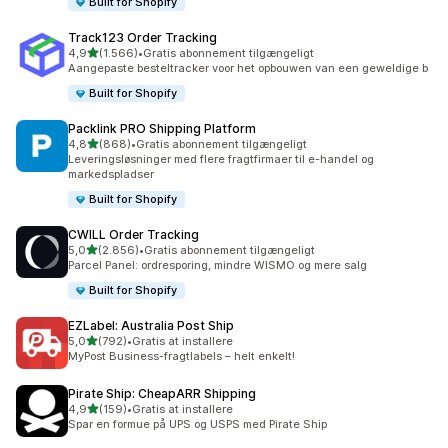
Built for Shopify
Track123 Order Tracking
ud af 5 stjerner
4,9
(1.566)
•
Gratis abonnement tilgængeligt
1566 anmeldelser i alt
Aangepaste besteltracker voor het opbouwen van een geweldige b
Built for Shopify
Packlink PRO Shipping Platform
ud af 5 stjerner
4,8
(868)
•
Gratis abonnement tilgængeligt
868 anmeldelser i alt
Leveringsløsninger med flere fragtfirmaer til e-handel og
markedspladser
Built for Shopify
CWILL Order Tracking
ud af 5 stjerner
5,0
(2.856)
•
Gratis abonnement tilgængeligt
2856 anmeldelser i alt
Parcel Panel: ordresporing, mindre WISMO og mere salg
Built for Shopify
EZLabel: Australia Post Ship
ud af 5 stjerner
5,0
(792)
•
Gratis at installere
792 anmeldelser i alt
MyPost Business-fragtlabels – helt enkelt!
Pirate Ship: CheapARR Shipping
ud af 5 stjerner
4,9
(159)
•
Gratis at installere
159 anmeldelser i alt
Spar en formue på UPS og USPS med Pirate Ship