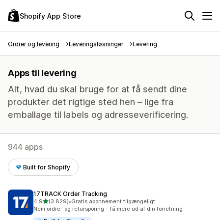
Shopify App Store
Ordrer og levering
Leveringsløsninger
Levering
Apps til levering
Alt, hvad du skal bruge for at få sendt dine
produkter det rigtige sted hen – lige fra
emballage til labels og adresseverificering.
944 apps
Built for Shopify
17TRACK Order Tracking
ud af 5 stjerner
4,9
(3.829)
•
Gratis abonnement tilgængeligt
3829 anmeldelser i alt
Nem ordre- og retursporing – få mere ud af din forretning