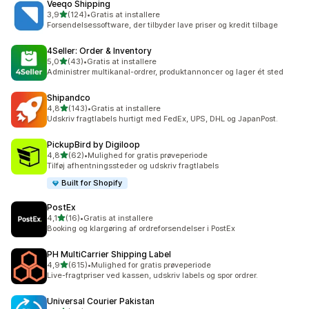
Veeqo Shipping
ud af 5 stjerner
3,9
(124)
•
Gratis at installere
124 anmeldelser i alt
Forsendelsessoftware, der tilbyder lave priser og kredit tilbage
4Seller: Order & Inventory
ud af 5 stjerner
5,0
(43)
•
Gratis at installere
43 anmeldelser i alt
Administrer multikanal-ordrer, produktannoncer og lager ét sted
Shipandco
ud af 5 stjerner
4,8
(143)
•
Gratis at installere
143 anmeldelser i alt
Udskriv fragtlabels hurtigt med FedEx, UPS, DHL og JapanPost.
PickupBird by Digiloop
ud af 5 stjerner
4,8
(62)
•
Mulighed for gratis prøveperiode
62 anmeldelser i alt
Tilføj afhentningssteder og udskriv fragtlabels
Built for Shopify
PostEx
ud af 5 stjerner
4,1
(16)
•
Gratis at installere
16 anmeldelser i alt
Booking og klargøring af ordreforsendelser i PostEx
PH MultiCarrier Shipping Label
ud af 5 stjerner
4,9
(615)
•
Mulighed for gratis prøveperiode
615 anmeldelser i alt
Live-fragtpriser ved kassen, udskriv labels og spor ordrer.
Universal Courier Pakistan