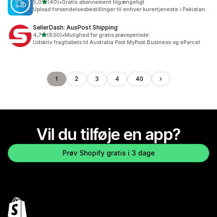
ud af 5 stjerner
5,0
(40)
•
Gratis abonnement tilgængeligt
40 anmeldelser i alt
Upload forsendelsesbestillinger til enhver kurertjeneste i Pakistan.
SellerDash: AusPost Shipping
ud af 5 stjerner
4,7
(630)
•
Mulighed for gratis prøveperiode
630 anmeldelser i alt
Udskriv fragtlabels til Australia Post MyPost Business og eParcel
1
2
3
4
40
Vil du tilføje en app?
Prøv Shopify gratis i 3 dage