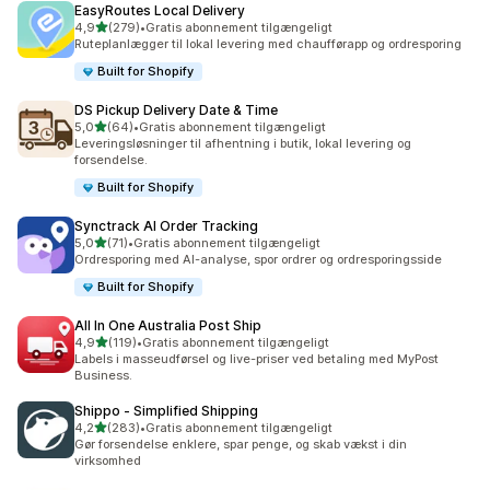
EasyRoutes Local Delivery
ud af 5 stjerner
4,9
(279)
•
Gratis abonnement tilgængeligt
279 anmeldelser i alt
Ruteplanlægger til lokal levering med chaufførapp og ordresporing
Built for Shopify
DS Pickup Delivery Date & Time
ud af 5 stjerner
5,0
(64)
•
Gratis abonnement tilgængeligt
64 anmeldelser i alt
Leveringsløsninger til afhentning i butik, lokal levering og
forsendelse.
Built for Shopify
Synctrack AI Order Tracking
ud af 5 stjerner
5,0
(71)
•
Gratis abonnement tilgængeligt
71 anmeldelser i alt
Ordresporing med AI-analyse, spor ordrer og ordresporingsside
Built for Shopify
All In One Australia Post Ship
ud af 5 stjerner
4,9
(119)
•
Gratis abonnement tilgængeligt
119 anmeldelser i alt
Labels i masseudførsel og live-priser ved betaling med MyPost
Business.
Shippo ‑ Simplified Shipping
ud af 5 stjerner
4,2
(283)
•
Gratis abonnement tilgængeligt
283 anmeldelser i alt
Gør forsendelse enklere, spar penge, og skab vækst i din
virksomhed