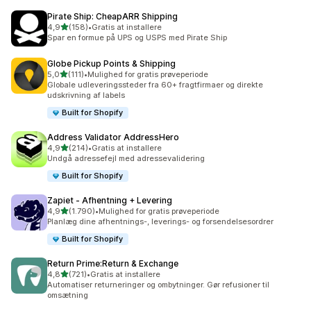
Pirate Ship: CheapARR Shipping
ud af 5 stjerner
4,9
(158)
•
Gratis at installere
158 anmeldelser i alt
Spar en formue på UPS og USPS med Pirate Ship
Globe Pickup Points & Shipping
ud af 5 stjerner
5,0
(111)
•
Mulighed for gratis prøveperiode
111 anmeldelser i alt
Globale udleveringssteder fra 60+ fragtfirmaer og direkte
udskrivning af labels
Built for Shopify
Address Validator AddressHero
ud af 5 stjerner
4,9
(214)
•
Gratis at installere
214 anmeldelser i alt
Undgå adressefejl med adressevalidering
Built for Shopify
Zapiet ‑ Afhentning + Levering
ud af 5 stjerner
4,9
(1.790)
•
Mulighed for gratis prøveperiode
1790 anmeldelser i alt
Planlæg dine afhentnings-, leverings- og forsendelsesordrer
Built for Shopify
Return Prime:Return & Exchange
ud af 5 stjerner
4,8
(721)
•
Gratis at installere
721 anmeldelser i alt
Automatiser returneringer og ombytninger. Gør refusioner til
omsætning