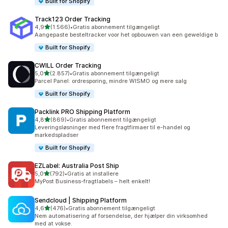
Built for Shopify
Track123 Order Tracking
ud af 5 stjerner
4,9
(1.566)
•
Gratis abonnement tilgængeligt
1566 anmeldelser i alt
Aangepaste besteltracker voor het opbouwen van een geweldige b
Built for Shopify
CWILL Order Tracking
ud af 5 stjerner
5,0
(2.857)
•
Gratis abonnement tilgængeligt
2857 anmeldelser i alt
Parcel Panel: ordresporing, mindre WISMO og mere salg
Built for Shopify
Packlink PRO Shipping Platform
ud af 5 stjerner
4,8
(869)
•
Gratis abonnement tilgængeligt
869 anmeldelser i alt
Leveringsløsninger med flere fragtfirmaer til e-handel og
markedspladser
Built for Shopify
EZLabel: Australia Post Ship
ud af 5 stjerner
5,0
(792)
•
Gratis at installere
792 anmeldelser i alt
MyPost Business-fragtlabels – helt enkelt!
Sendcloud | Shipping Platform
ud af 5 stjerner
4,6
(476)
•
Gratis abonnement tilgængeligt
476 anmeldelser i alt
Nem automatisering af forsendelse, der hjælper din virksomhed
med at vokse.