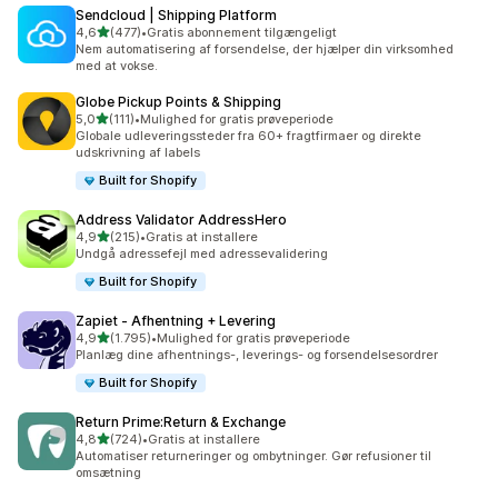
Sendcloud | Shipping Platform
ud af 5 stjerner
4,6
(477)
•
Gratis abonnement tilgængeligt
477 anmeldelser i alt
Nem automatisering af forsendelse, der hjælper din virksomhed
med at vokse.
Globe Pickup Points & Shipping
ud af 5 stjerner
5,0
(111)
•
Mulighed for gratis prøveperiode
111 anmeldelser i alt
Globale udleveringssteder fra 60+ fragtfirmaer og direkte
udskrivning af labels
Built for Shopify
Address Validator AddressHero
ud af 5 stjerner
4,9
(215)
•
Gratis at installere
215 anmeldelser i alt
Undgå adressefejl med adressevalidering
Built for Shopify
Zapiet ‑ Afhentning + Levering
ud af 5 stjerner
4,9
(1.795)
•
Mulighed for gratis prøveperiode
1795 anmeldelser i alt
Planlæg dine afhentnings-, leverings- og forsendelsesordrer
Built for Shopify
Return Prime:Return & Exchange
ud af 5 stjerner
4,8
(724)
•
Gratis at installere
724 anmeldelser i alt
Automatiser returneringer og ombytninger. Gør refusioner til
omsætning