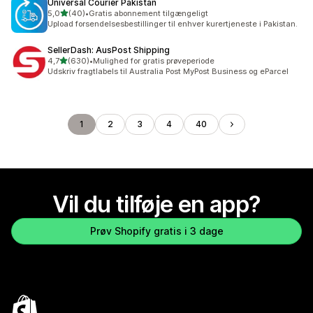
Universal Courier Pakistan
ud af 5 stjerner
5,0
(40)
•
Gratis abonnement tilgængeligt
40 anmeldelser i alt
Upload forsendelsesbestillinger til enhver kurertjeneste i Pakistan.
SellerDash: AusPost Shipping
ud af 5 stjerner
4,7
(630)
•
Mulighed for gratis prøveperiode
630 anmeldelser i alt
Udskriv fragtlabels til Australia Post MyPost Business og eParcel
1
2
3
4
40
Vil du tilføje en app?
Prøv Shopify gratis i 3 dage