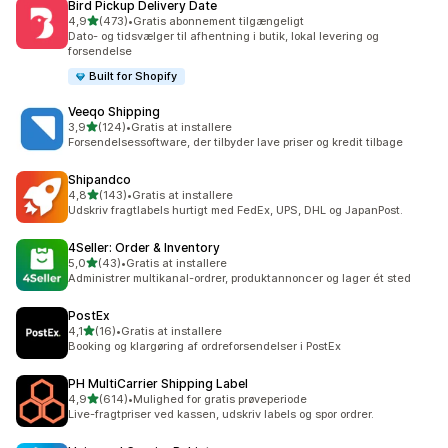
Bird Pickup Delivery Date
ud af 5 stjerner
4,9
(473)
•
Gratis abonnement tilgængeligt
473 anmeldelser i alt
Dato- og tidsvælger til afhentning i butik, lokal levering og
forsendelse
Built for Shopify
Veeqo Shipping
ud af 5 stjerner
3,9
(124)
•
Gratis at installere
124 anmeldelser i alt
Forsendelsessoftware, der tilbyder lave priser og kredit tilbage
Shipandco
ud af 5 stjerner
4,8
(143)
•
Gratis at installere
143 anmeldelser i alt
Udskriv fragtlabels hurtigt med FedEx, UPS, DHL og JapanPost.
4Seller: Order & Inventory
ud af 5 stjerner
5,0
(43)
•
Gratis at installere
43 anmeldelser i alt
Administrer multikanal-ordrer, produktannoncer og lager ét sted
PostEx
ud af 5 stjerner
4,1
(16)
•
Gratis at installere
16 anmeldelser i alt
Booking og klargøring af ordreforsendelser i PostEx
PH MultiCarrier Shipping Label
ud af 5 stjerner
4,9
(614)
•
Mulighed for gratis prøveperiode
614 anmeldelser i alt
Live-fragtpriser ved kassen, udskriv labels og spor ordrer.