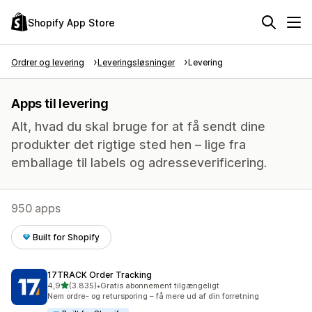
Shopify App Store
Ordrer og levering
Leveringsløsninger
Levering
Apps til levering
Alt, hvad du skal bruge for at få sendt dine
produkter det rigtige sted hen – lige fra
emballage til labels og adresseverificering.
950 apps
Built for Shopify
17TRACK Order Tracking
ud af 5 stjerner
4,9
(3.835)
•
Gratis abonnement tilgængeligt
3835 anmeldelser i alt
Nem ordre- og retursporing – få mere ud af din forretning