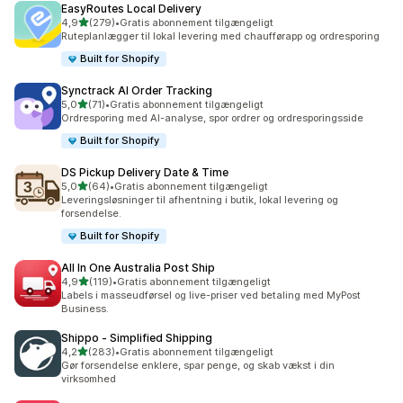
EasyRoutes Local Delivery
ud af 5 stjerner
4,9
(279)
•
Gratis abonnement tilgængeligt
279 anmeldelser i alt
Ruteplanlægger til lokal levering med chaufførapp og ordresporing
Built for Shopify
Synctrack AI Order Tracking
ud af 5 stjerner
5,0
(71)
•
Gratis abonnement tilgængeligt
71 anmeldelser i alt
Ordresporing med AI-analyse, spor ordrer og ordresporingsside
Built for Shopify
DS Pickup Delivery Date & Time
ud af 5 stjerner
5,0
(64)
•
Gratis abonnement tilgængeligt
64 anmeldelser i alt
Leveringsløsninger til afhentning i butik, lokal levering og
forsendelse.
Built for Shopify
All In One Australia Post Ship
ud af 5 stjerner
4,9
(119)
•
Gratis abonnement tilgængeligt
119 anmeldelser i alt
Labels i masseudførsel og live-priser ved betaling med MyPost
Business.
Shippo ‑ Simplified Shipping
ud af 5 stjerner
4,2
(283)
•
Gratis abonnement tilgængeligt
283 anmeldelser i alt
Gør forsendelse enklere, spar penge, og skab vækst i din
virksomhed