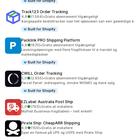
Built for Shopify
Track123 Order Tracking
ud af 5 stjerner
4,9
(1.564)
•
Gratis abonnement tilgængeligt
1564 anmeldelser i alt
Aangepaste besteltracker voor het opbouwen van een geweldige b
Built for Shopify
Packlink PRO Shipping Platform
ud af 5 stjerner
4,8
(870)
•
Gratis abonnement tilgængeligt
870 anmeldelser i alt
Leveringsløsninger med flere fragtfirmaer til e-handel og
markedspladser
Built for Shopify
CWILL Order Tracking
ud af 5 stjerner
5,0
(2.855)
•
Gratis abonnement tilgængeligt
2855 anmeldelser i alt
Parcel Panel: ordresporing, mindre WISMO og mere salg
Built for Shopify
EZLabel: Australia Post Ship
ud af 5 stjerner
5,0
(793)
•
Gratis at installere
793 anmeldelser i alt
MyPost Business-fragtlabels – helt enkelt!
Pirate Ship: CheapARR Shipping
ud af 5 stjerner
4,9
(159)
•
Gratis at installere
159 anmeldelser i alt
Spar en formue på UPS og USPS med Pirate Ship