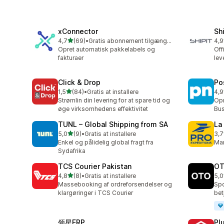
xConnector
Sh
ud af 5 stjerner
4,7
(69)
•
Gratis abonnement tilgængeligt
4,9
69 anmeldelser i alt
16 
Opret automatisk pakkelabels og
Off
fakturaer
lev
Click & Drop
Po
ud af 5 stjerner
1,5
(84)
•
Gratis at installere
4,9
84 anmeldelser i alt
56 
Strømlin din levering for at spare tid og
Opr
øge virksomhedens effektivitet
Bus
TUNL – Global Shipping from SA
La
ud af 5 stjerner
5,0
(9)
•
Gratis at installere
3,7
9 anmeldelser i alt
13 
Enkel og pålidelig global fragt fra
Ma
Sydafrika
TCS Courier Pakistan
OT
ud af 5 stjerner
4,8
(8)
•
Gratis at installere
5,0
8 anmeldelser i alt
5 a
Massebooking af ordreforsendelser og
Spo
klargøringer i TCS Courier
bet
领星ERP
Pl