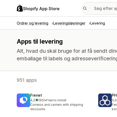
Shopify App Store
Ordrer og levering
Leveringsløsninger
Levering
Apps til levering
Alt, hvad du skal bruge for at få sendt din
emballage til labels og adresseverificerin
951 apps
Frenet
PH
ud af 5 stjerner
4,2
(60)
•
Free to install
5,0
60 anmeldelser i alt
620
Correios and carriers with shipping
Fed
discounts
kon