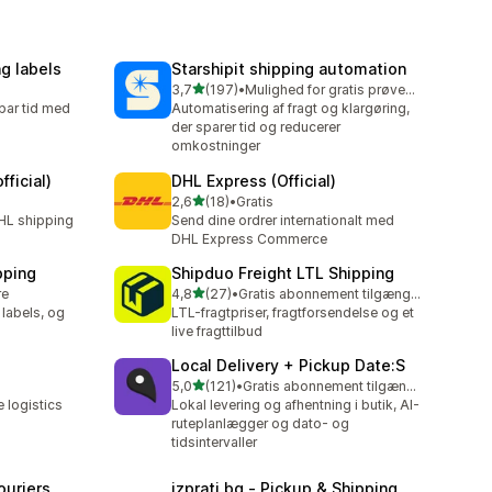
g labels
Starshipit shipping automation
ud af 5 stjerner
3,7
(197)
•
Mulighed for gratis prøveperiode
197 anmeldelser i alt
par tid med
Automatisering af fragt og klargøring,
der sparer tid og reducerer
omkostninger
ficial)
DHL Express (Official)
ud af 5 stjerner
2,6
(18)
•
Gratis
18 anmeldelser i alt
HL shipping
Send dine ordrer internationalt med
DHL Express Commerce
pping
Shipduo Freight LTL Shipping
ud af 5 stjerner
re
4,8
(27)
•
Gratis abonnement tilgængeligt
27 anmeldelser i alt
 labels, og
LTL-fragtpriser, fragtforsendelse og et
live fragttilbud
Local Delivery + Pickup Date:S
ud af 5 stjerner
5,0
(121)
•
Gratis abonnement tilgængeligt
121 anmeldelser i alt
 logistics
Lokal levering og afhentning i butik, AI-
ruteplanlægger og dato- og
tidsintervaller
ouriers
izprati.bg ‑ Pickup & Shipping