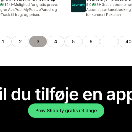
ud af 5 stjerner
ud af 5 stjerner
(144)
•
Mulighed for gratis prøveperiode
5,0
(3)
•
 anmeldelser i alt
3 anmeldelser i alt
egrer AusPost MyPost, eParcel og
Automatiser kurerbooking
rTrack til fragt og priser.
for kurerer i Pakistan
1
2
3
4
5
6
…
40
il du tilføje en ap
Prøv Shopify gratis i 3 dage