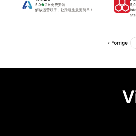
ud af 5 stjerner
5,0
(1)
•
免费安装
5,0
1 anmeldelser i alt
144
解放运营双手，让跨境生意更简单！
Int
Sta
Forrige
V