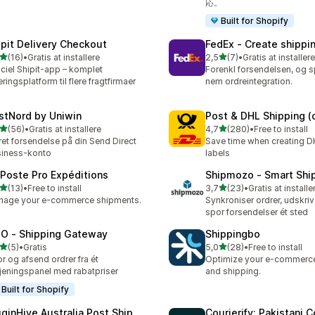
応。
Built for Shopify
ipit Delivery Checkout
FedEx ‑ Create shippin
ud af 5 stjerner
ud af 5 stjerner
(16)
•
Gratis at installere
2,5
(7)
•
Gratis at installere
anmeldelser i alt
7 anmeldelser i alt
iciel Shipit-app – komplet
Forenkl forsendelsen, og s
eringsplatform til flere fragtfirmaer
nem ordreintegration.
stNord by Uniwin
Post & DHL Shipping (of
ud af 5 stjerner
ud af 5 stjerner
(56)
•
Gratis at installere
4,7
(280)
•
Free to install
anmeldelser i alt
280 anmeldelser i alt
et forsendelse på din Send Direct
Save time when creating D
iness-konto
labels
 Poste Pro Expéditions
Shipmozo ‑ Smart Shi
ud af 5 stjerner
ud af 5 stjerner
(13)
•
Free to install
3,7
(23)
•
Gratis at installe
anmeldelser i alt
23 anmeldelser i alt
nage your e-commerce shipments.
Synkroniser ordrer, udskriv
spor forsendelser ét sted
O ‑ Shipping Gateway
Shippingbo
ud af 5 stjerner
ud af 5 stjerner
(5)
•
Gratis
5,0
(28)
•
Free to install
nmeldelser i alt
28 anmeldelser i alt
r og afsend ordrer fra ét
Optimize your e-commerce
jeningspanel med rabatpriser
and shipping.
Built for Shopify
uginHive Australia Post Ship
Courierify: Pakistani C