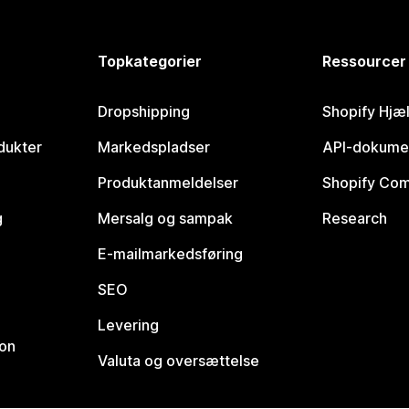
Topkategorier
Ressourcer
Dropshipping
Shopify Hjæ
dukter
Markedspladser
API-dokume
Produktanmeldelser
Shopify Co
g
Mersalg og sampak
Research
E-mailmarkedsføring
SEO
Levering
ion
Valuta og oversættelse