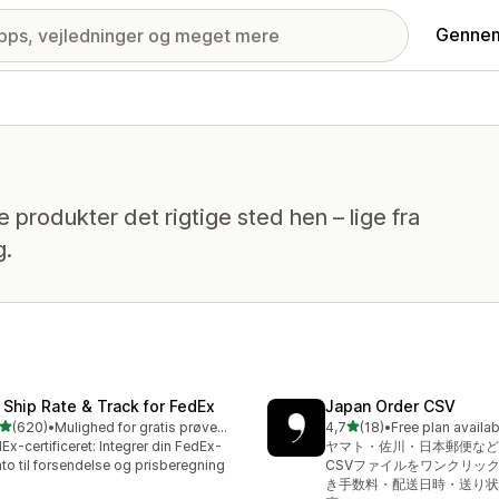
Gennem
e produkter det rigtige sted hen – lige fra
g.
 Ship Rate & Track for FedEx
Japan Order CSV
ud af 5 stjerner
ud af 5 stjerner
(620)
•
Mulighed for gratis prøveperiode
4,7
(18)
•
Free plan availab
 anmeldelser i alt
18 anmeldelser i alt
Ex-certificeret: Integrer din FedEx-
ヤマト・佐川・日本郵便など
to til forsendelse og prisberegning
CSVファイルをワンクリッ
き手数料・配送日時・送り状