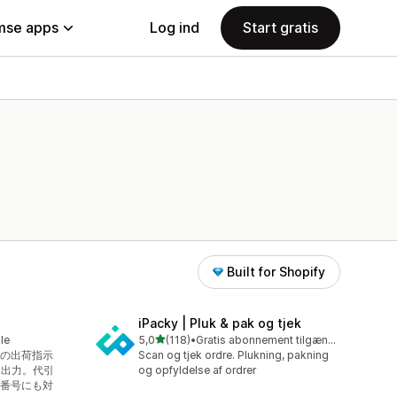
se apps
Log ind
Start gratis
Built for Shopify
iPacky | Pluk & pak og tjek
ud af 5 stjerner
le
5,0
(118)
•
Gratis abonnement tilgængeligt
118 anmeldelser i alt
の出荷指示
Scan og tjek ordre. Plukning, pakning
ク出力。代引
og opfyldelse af ordrer
番号にも対