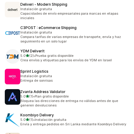
Deliveri ‑ Modern Shipping
Instalación gratuita
Capacidades de envío empresariales para marcas en etapas
iniciales
C3POST : eCommerce Shipping
Instalación gratuita
Compara tarifas de varias empresas de transporte, envía y haz
seguimiento en un solo lugar
YDM DeliverIt
de 5 estrellas
5.0
(2)
•
Prueba gratis disponible
2 reseñas en total
Crea envíos y etiquetas para los envíos de YDM en Israel
Sprint Logistics
Instalación gratuita
Entrega de sonrisas
Zvanta Address Validator
de 5 estrellas
5.0
(1)
•
Plan gratis disponible
1 reseñas en total
Bloquea las direcciones de entrega no válidas antes de que
generen devoluciones
Koombiyo Delivery
de 5 estrellas
5.0
(1)
•
Instalación gratuita
1 reseñas en total
Envía y entrega pedidos en Sri Lanka mediante Koombiyo Delivery