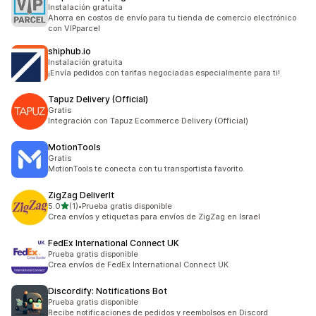
Instalación gratuita
Ahorra en costos de envío para tu tienda de comercio electrónico
con VIPparcel
shiphub.io
Instalación gratuita
¡Envía pedidos con tarifas negociadas especialmente para ti!
Tapuz Delivery (Official)
Gratis
Integración con Tapuz Ecommerce Delivery (Official)
MotionTools
Gratis
MotionTools te conecta con tu transportista favorito.
ZigZag DeliverIt
de 5 estrellas
5.0
(1)
•
Prueba gratis disponible
1 reseñas en total
Crea envíos y etiquetas para envíos de ZigZag en Israel
FedEx International Connect UK
Prueba gratis disponible
Crea envíos de FedEx International Connect UK
Discordify: Notifications Bot
Prueba gratis disponible
Recibe notificaciones de pedidos y reembolsos en Discord