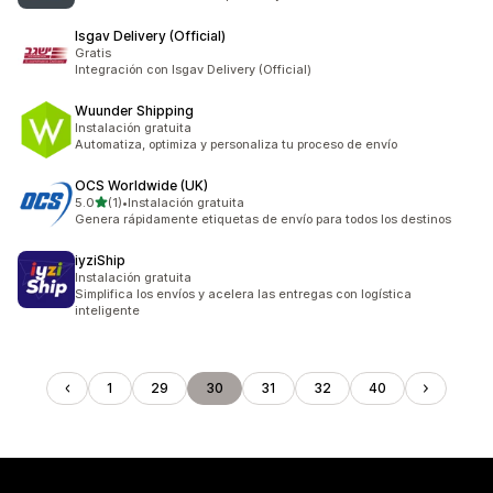
Isgav Delivery (Official)
Gratis
Integración con Isgav Delivery (Official)
Wuunder Shipping
Instalación gratuita
Automatiza, optimiza y personaliza tu proceso de envío
OCS Worldwide (UK)
de 5 estrellas
5.0
(1)
•
Instalación gratuita
1 reseñas en total
Genera rápidamente etiquetas de envío para todos los destinos
iyziShip
Instalación gratuita
Simplifica los envíos y acelera las entregas con logística
inteligente
1
29
30
31
32
40