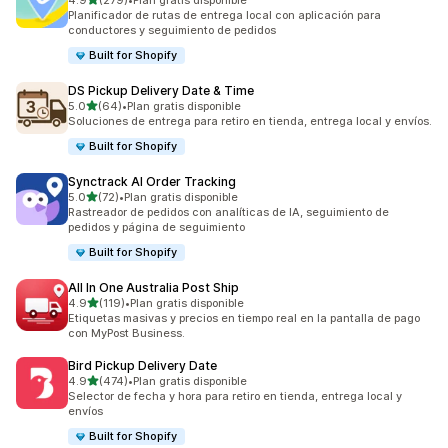
4.9
(279)
•
Plan gratis disponible
279 reseñas en total
Planificador de rutas de entrega local con aplicación para
conductores y seguimiento de pedidos
Built for Shopify
DS Pickup Delivery Date & Time
de 5 estrellas
5.0
(64)
•
Plan gratis disponible
64 reseñas en total
Soluciones de entrega para retiro en tienda, entrega local y envíos.
Built for Shopify
Synctrack AI Order Tracking
de 5 estrellas
5.0
(72)
•
Plan gratis disponible
72 reseñas en total
Rastreador de pedidos con analíticas de IA, seguimiento de
pedidos y página de seguimiento
Built for Shopify
All In One Australia Post Ship
de 5 estrellas
4.9
(119)
•
Plan gratis disponible
119 reseñas en total
Etiquetas masivas y precios en tiempo real en la pantalla de pago
con MyPost Business.
Bird Pickup Delivery Date
de 5 estrellas
4.9
(474)
•
Plan gratis disponible
474 reseñas en total
Selector de fecha y hora para retiro en tienda, entrega local y
envíos
Built for Shopify