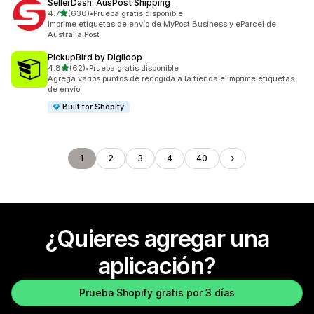
SellerDash: AusPost Shipping
de 5 estrellas
4.7
(630)
•
Prueba gratis disponible
630 reseñas en total
Imprime etiquetas de envío de MyPost Business y eParcel de
Australia Post
PickupBird by Digiloop
de 5 estrellas
4.8
(62)
•
Prueba gratis disponible
62 reseñas en total
Agrega varios puntos de recogida a la tienda e imprime etiquetas
de envío
Built for Shopify
1
2
3
4
40
¿Quieres agregar una
aplicación?
Prueba Shopify gratis por 3 días