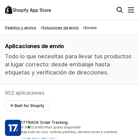
Shopify App Store
Pedidos y envíos
Soluciones de envío
Envíos
Aplicaciones de envío
Todo lo que necesitas para llevar tus productos
al lugar correcto: desde embalaje hasta
etiquetas y verificación de direcciones.
952 aplicaciones
Built for Shopify
17TRACK Order Tracking
de 5 estrellas
4.9
(3,848)
•
Plan gratis disponible
3848 reseñas en total
App todo en uno: rastrea pedidos, devoluciones y cambios