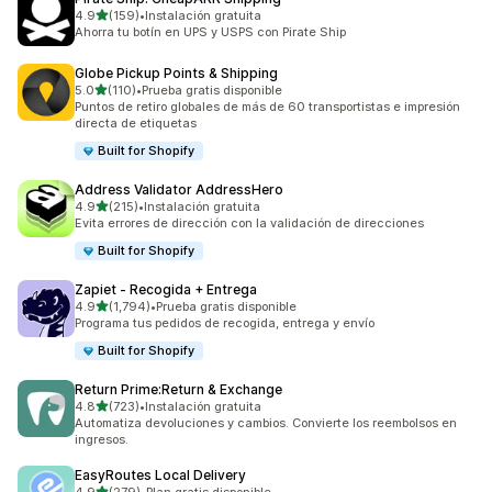
de 5 estrellas
4.9
(159)
•
Instalación gratuita
159 reseñas en total
Ahorra tu botín en UPS y USPS con Pirate Ship
Globe Pickup Points & Shipping
de 5 estrellas
5.0
(110)
•
Prueba gratis disponible
110 reseñas en total
Puntos de retiro globales de más de 60 transportistas e impresión
directa de etiquetas
Built for Shopify
Address Validator AddressHero
de 5 estrellas
4.9
(215)
•
Instalación gratuita
215 reseñas en total
Evita errores de dirección con la validación de direcciones
Built for Shopify
Zapiet ‑ Recogida + Entrega
de 5 estrellas
4.9
(1,794)
•
Prueba gratis disponible
1794 reseñas en total
Programa tus pedidos de recogida, entrega y envío
Built for Shopify
Return Prime:Return & Exchange
de 5 estrellas
4.8
(723)
•
Instalación gratuita
723 reseñas en total
Automatiza devoluciones y cambios. Convierte los reembolsos en
ingresos.
EasyRoutes Local Delivery
de 5 estrellas