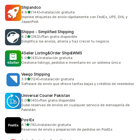
Shipandco
de 5 estrellas
4.8
(144)
•
Instalación gratuita
144 reseñas en total
Imprime etiquetas de envío rápidamente con FedEx, UPS, DHL y
JapanPost.
Shippo ‑ Simplified Shipping
de 5 estrellas
4.2
(283)
•
Plan gratis disponible
283 reseñas en total
Simplifica los envíos, ahorra y haz crecer tu negocio
4Seller Listing&Order Ship&WMS
de 5 estrellas
5.0
(43)
•
Instalación gratuita
43 reseñas en total
Gestiona listings, pedidos e inventario en un sistema único
Veeqo Shipping
de 5 estrellas
3.9
(124)
•
Instalación gratuita
124 reseñas en total
Software de envío que ofrece tarifas bajas y créditos de reembolso
Universal Courier Pakistan
de 5 estrellas
5.0
(40)
•
Plan gratis disponible
40 reseñas en total
Sube reservas de envíos en cualquier servicio de mensajería de
Pakistán.
PostEx
de 5 estrellas
4.1
(16)
•
Instalación gratuita
16 reseñas en total
Reservas de envío y preparación de pedidos en PostEx