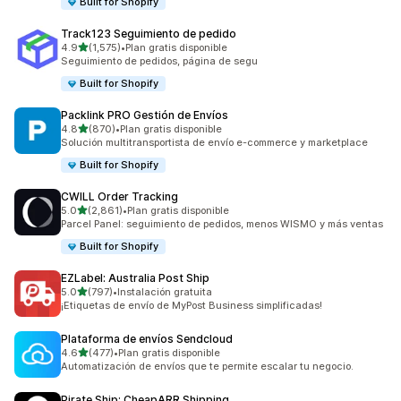
Built for Shopify
Track123 Seguimiento de pedido
de 5 estrellas
4.9
(1,575)
•
Plan gratis disponible
1575 reseñas en total
Seguimiento de pedidos, página de segu
Built for Shopify
Packlink PRO Gestión de Envíos
de 5 estrellas
4.8
(870)
•
Plan gratis disponible
870 reseñas en total
Solución multitransportista de envío e-commerce y marketplace
Built for Shopify
CWILL Order Tracking
de 5 estrellas
5.0
(2,861)
•
Plan gratis disponible
2861 reseñas en total
Parcel Panel: seguimiento de pedidos, menos WISMO y más ventas
Built for Shopify
EZLabel: Australia Post Ship
de 5 estrellas
5.0
(797)
•
Instalación gratuita
797 reseñas en total
¡Etiquetas de envío de MyPost Business simplificadas!
Plataforma de envíos Sendcloud
de 5 estrellas
4.6
(477)
•
Plan gratis disponible
477 reseñas en total
Automatización de envíos que te permite escalar tu negocio.
Pirate Ship: CheapARR Shipping