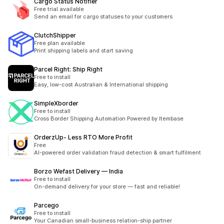
Cargo Status Notifier
Free trial available
Send an email for cargo statuses to your customers
ClutchShipper
Free plan available
Print shipping labels and start saving
Parcel Right: Ship Right
Free to install
Easy, low-cost Australian & International shipping
SimpleXborder
Free to install
Cross Border Shipping Automation Powered by Itembase
OrderzUp‑ Less RTO More Profit
Free
AI-powered order validation fraud detection & smart fulfilment
Borzo Wefast Delivery — India
Free to install
On-demand delivery for your store — fast and reliable!
Parcego
Free to install
Your Canadian small-business relation-ship partner