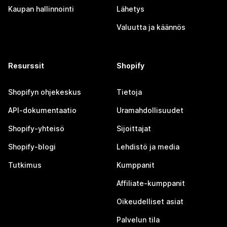
Kaupan hallinnointi
Lähetys
Valuutta ja käännös
Resurssit
Shopify
Shopifyn ohjekeskus
Tietoja
API-dokumentaatio
Uramahdollisuudet
Shopify-yhteisö
Sijoittajat
Shopify-blogi
Lehdistö ja media
Tutkimus
Kumppanit
Affiliate-kumppanit
Oikeudelliset asiat
Palvelun tila