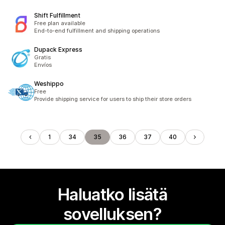
Shift Fulfillment
Free plan available
End-to-end fulfillment and shipping operations
Dupack Express
Gratis
Envíos
Weshippo
Free
Provide shipping service for users to ship their store orders
1
34
35
36
37
40
Haluatko lisätä
sovelluksen?