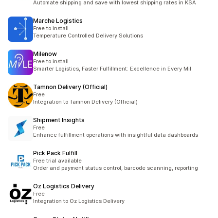
Automate shipping and save with lowest shipping rates in KSA
Marche Logistics
Free to install
Temperature Controlled Delivery Solutions
Milenow
Free to install
Smarter Logistics, Faster Fulfillment: Excellence in Every Mil
Tamnon Delivery (Official)
Free
Integration to Tamnon Delivery (Official)
Shipment Insights
Free
Enhance fulfillment operations with insightful data dashboards
Pick Pack Fulfill
Free trial available
Order and payment status control, barcode scanning, reporting
Oz Logistics Delivery
Free
Integration to Oz Logistics Delivery