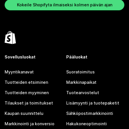
Kokeile Shopifyta ilmaiseksi kolmen päivän ajan
Sovellusluokat
Pääluokat
Myyntikanavat
Suoratoimitus
Tuotteiden etsiminen
Markkinapaikat
Tuotteiden myyminen
Tuotearvostelut
Tilaukset ja toimitukset
Lisämyynti ja tuotepaketit
Kaupan suunnittelu
Sähköpostimarkkinointi
Markkinointi ja konversio
Hakukoneoptimointi