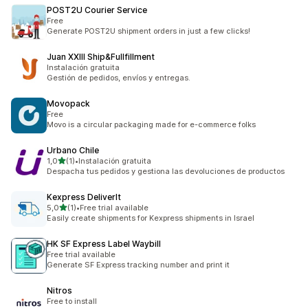
POST2U Courier Service
Free
Generate POST2U shipment orders in just a few clicks!
Juan XXIII Ship&Fullfillment
Instalación gratuita
Gestión de pedidos, envíos y entregas.
Movopack
Free
Movo is a circular packaging made for e-commerce folks
Urbano Chile
/ 5 tähteä
1,0
(1)
•
Instalación gratuita
1 arvostelua yhteensä
Despacha tus pedidos y gestiona las devoluciones de productos
Kexpress DeliverIt
/ 5 tähteä
5,0
(1)
•
Free trial available
1 arvostelua yhteensä
Easily create shipments for Kexpress shipments in Israel
HK SF Express Label Waybill
Free trial available
Generate SF Express tracking number and print it
Nitros
Free to install