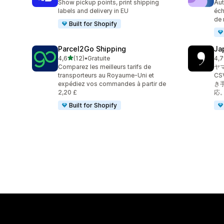
Show pickup points, print shipping
Aut
labels and delivery in EU
éch
de 
Built for Shopify
Parcel2Go Shipping
Ja
étoile(s) sur 5
4,6
(12)
•
Gratuite
4,7
12 avis au total
18 
Comparez les meilleurs tarifs de
ヤ
transporteurs au Royaume-Uni et
C
expédiez vos commandes à partir de
き
2,20 £
応
Built for Shopify