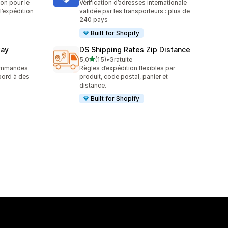
son pour le
Vérification d’adresses internationale
t l’expédition
validée par les transporteurs : plus de
240 pays
Built for Shopify
way
DS Shipping Rates Zip Distance
étoile(s) sur 5
5,0
(15)
•
Gratuite
15 avis au total
commandes
Règles d’expédition flexibles par
bord à des
produit, code postal, panier et
distance.
Built for Shopify