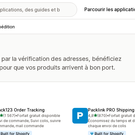
Parcourir les applicat
édition
 par la vérification des adresses, bénéficiez
pour que vos produits arrivent à bon port.
ack123 Order Tracking
Packlink PRO Shipping
étoile(s) sur 5
étoile(s) sur 5
(1 567)
•
Forfait gratuit disponible
4,8
(870)
•
Forfait gratuit
7 avis au total
870 avis au total
vi de commande, Suivi colis, suivre
Économisez du temps et de 
mmande, mail commande
chaque envoi de colis
Built for Shopify
Built for Shopify