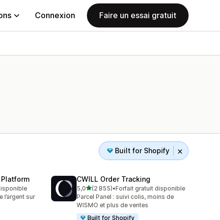
ions
Connexion
Faire un essai gratuit
Built for Shopify
 Platform
CWILL Order Tracking
étoile(s) sur 5
 disponible
5,0
(2 855)
•
Forfait gratuit disponible
2855 avis au total
l’argent sur
Parcel Panel : suivi colis, moins de
WISMO et plus de ventes
Built for Shopify