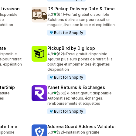
Livraison
DS Pickup Delivery Date & Time
étoile(s) sur 5
 disponible
5,0
(64)
•
Forfait gratuit disponible
64 avis au total
de
Solutions de livraison pour retrait en
pédition
magasin, livraison locale et expédition.
Built for Shopify
ate
PickupBird by Digiloop
étoile(s) sur 5
 disponible
4,8
(62)
•
Essai gratuit disponible
62 avis au total
 pour retrait
Ajouter plusieurs points de retrait à la
e, expédition
boutique et imprimer des étiquettes
d’expédition
Built for Shopify
terShip
Yanet Returns & Exchanges
étoile(s) sur 5
atuite
4,8
(262)
•
Forfait gratuit disponible
262 avis au total
les
Automatisez retours, échanges,
remboursements et étiquettes
Built for Shopify
Date time
AddressGuard Address Validator
étoile(s) sur 5
isponible
5,0
(32)
•
Installation gratuite
32 avis au total