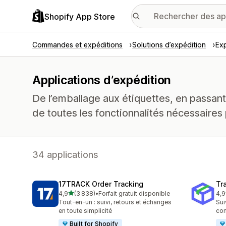
Shopify App Store
Commandes et expéditions
Solutions d’expédition
Exp
Applications d’expédition
De l’emballage aux étiquettes, en passant
de toutes les fonctionnalités nécessaires 
34 applications
17TRACK Order Tracking
Tr
étoile(s) sur 5
4,9
(3 838)
•
Forfait gratuit disponible
4,9
3838 avis au total
156
Tout-en-un : suivi, retours et échanges
Sui
en toute simplicité
co
Built for Shopify