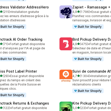
dress Validator AddressHero
Zapiet ‑ Ramassage + 
étoile(s) sur 5
étoile(s) sur 5
(215)
•
Installation gratuite
4,9
(1 796)
•
Essai gratuit
 avis au total
1796 avis au total
tez les erreurs d’adresse grâce à la
Planifiez vos commandes 
idation d’adresses
ramassage, livraison et ex
Built for Shopify
Built for Shopify
nctrack AI Order Tracking
Bird Pickup Delivery D
étoile(s) sur 5
étoile(s) sur 5
(71)
•
Forfait gratuit disponible
4,9
(475)
•
Forfait gratuit
avis au total
475 avis au total
il d'analyses par l'IA et page de
Sélecteur de date et d'heure
ivi des commandes
en magasin, livraison local
Built for Shopify
Built for Shopify
iss Post Label Printer
Suivi de commande Af
étoile(s) sur 5
étoile(s) sur 5
(29)
•
Essai gratuit disponible
4,7
(1 304)
•
Installation gr
avis au total
1304 avis au total
nez du temps en créant des
Suivi proactif pour réduire 
quettes de la Poste Suisse en
réclamations clients
lques clics.
Built for Shopify
Built for Shopify
nctrack Returns & Exchanges
Kite Pickup Delivery 
étoile(s) sur 5
étoile(s) sur 5
(122)
•
Forfait gratuit disponible
5,0
(23)
•
Forfait gratuit d
 avis au total
23 avis au total