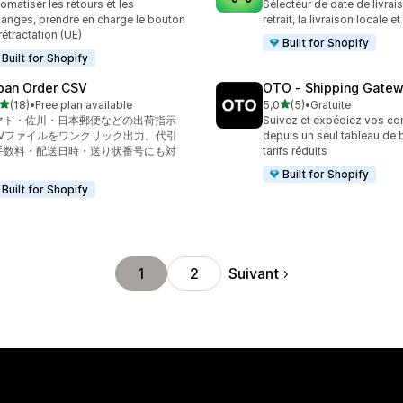
omatiser les retours et les
Sélecteur de date de livrai
anges, prendre en charge le bouton
retrait, la livraison locale e
rétractation (UE)
Built for Shopify
Built for Shopify
pan Order CSV
OTO ‑ Shipping Gate
étoile(s) sur 5
étoile(s) sur 5
(18)
•
Free plan available
5,0
(5)
•
Gratuite
avis au total
5 avis au total
マト・佐川・日本郵便などの出荷指示
Suivez et expédiez vos 
SVファイルをワンクリック出力。代引
depuis un seul tableau de 
手数料・配送日時・送り状番号にも対
tarifs réduits
。
Built for Shopify
Built for Shopify
Suivant
1
2