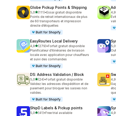
Globe Pickup Points & Shipping
Ad
étoile(s) sur 5
5,0
(111)
•
Essai gratuit disponible
4,9
111 avis au total
215
Points de retrait internationaux de plus
Évi
de 60 transporteurs et impression
val
directe d’étiquettes
Built for Shopify
EasyRoutes Local Delivery
Sy
étoile(s) sur 5
4,9
(279)
•
Forfait gratuit disponible
5,0
279 avis au total
71 
Planificateur d’itinéraires de livraison
Out
locale avec application pour chauffeurs
su
et suivi des commandes
Built for Shopify
DS: Address Validation / Block
Sw
étoile(s) sur 5
5,0
(24)
•
Forfait gratuit disponible
4,9
24 avis au total
29 
Validez les adresses d’expédition et de
Gag
paiement pour bloquer les saisies non
éti
valides.
que
Built for Shopify
ShipD Labels & Pickup points
Sy
étoile(s) sur 5
5,0
(41)
•
Free trial available
4,9
41 avis au total
122