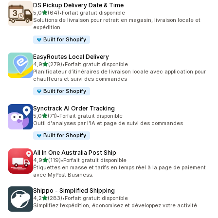
DS Pickup Delivery Date & Time
étoile(s) sur 5
5,0
(64)
•
Forfait gratuit disponible
64 avis au total
Solutions de livraison pour retrait en magasin, livraison locale et
expédition.
Built for Shopify
EasyRoutes Local Delivery
étoile(s) sur 5
4,9
(279)
•
Forfait gratuit disponible
279 avis au total
Planificateur d’itinéraires de livraison locale avec application pour
chauffeurs et suivi des commandes
Built for Shopify
Synctrack AI Order Tracking
étoile(s) sur 5
5,0
(71)
•
Forfait gratuit disponible
71 avis au total
Outil d'analyses par l'IA et page de suivi des commandes
Built for Shopify
All In One Australia Post Ship
étoile(s) sur 5
4,9
(119)
•
Forfait gratuit disponible
119 avis au total
Étiquettes en masse et tarifs en temps réel à la page de paiement
avec MyPost Business.
Shippo ‑ Simplified Shipping
étoile(s) sur 5
4,2
(283)
•
Forfait gratuit disponible
283 avis au total
Simplifiez l’expédition, économisez et développez votre activité