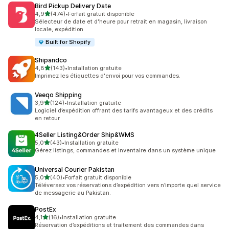
Bird Pickup Delivery Date
étoile(s) sur 5
4,9
(474)
•
Forfait gratuit disponible
474 avis au total
Sélecteur de date et d'heure pour retrait en magasin, livraison
locale, expédition
Built for Shopify
Shipandco
étoile(s) sur 5
4,8
(143)
•
Installation gratuite
143 avis au total
Imprimez les étiquettes d'envoi pour vos commandes.
Veeqo Shipping
étoile(s) sur 5
3,9
(124)
•
Installation gratuite
124 avis au total
Logiciel d’expédition offrant des tarifs avantageux et des crédits
en retour
4Seller Listing&Order Ship&WMS
étoile(s) sur 5
5,0
(43)
•
Installation gratuite
43 avis au total
Gérez listings, commandes et inventaire dans un système unique
Universal Courier Pakistan
étoile(s) sur 5
5,0
(40)
•
Forfait gratuit disponible
40 avis au total
Téléversez vos réservations d’expédition vers n’importe quel service
de messagerie au Pakistan.
PostEx
étoile(s) sur 5
4,1
(16)
•
Installation gratuite
16 avis au total
Réservation d’expéditions et traitement des commandes dans