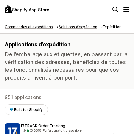
Shopify App Store
Commandes et expéditions
Solutions d’expédition
Expédition
Applications d’expédition
De l’emballage aux étiquettes, en passant par la
vérification des adresses, bénéficiez de toutes
les fonctionnalités nécessaires pour que vos
produits arrivent à bon port.
951 applications
Built for Shopify
17TRACK Order Tracking
étoile(s) sur 5
4,9
(3 835)
•
Forfait gratuit disponible
3835 avis au total