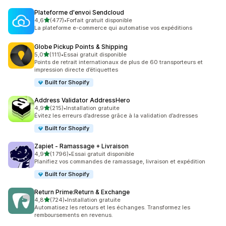
Plateforme d'envoi Sendcloud
étoile(s) sur 5
4,6
(477)
•
Forfait gratuit disponible
477 avis au total
La plateforme e-commerce qui automatise vos expéditions
Globe Pickup Points & Shipping
étoile(s) sur 5
5,0
(111)
•
Essai gratuit disponible
111 avis au total
Points de retrait internationaux de plus de 60 transporteurs et
impression directe d’étiquettes
Built for Shopify
Address Validator AddressHero
étoile(s) sur 5
4,9
(215)
•
Installation gratuite
215 avis au total
Évitez les erreurs d’adresse grâce à la validation d’adresses
Built for Shopify
Zapiet ‑ Ramassage + Livraison
étoile(s) sur 5
4,9
(1 796)
•
Essai gratuit disponible
1796 avis au total
Planifiez vos commandes de ramassage, livraison et expédition
Built for Shopify
Return Prime:Return & Exchange
étoile(s) sur 5
4,8
(724)
•
Installation gratuite
724 avis au total
Automatisez les retours et les échanges. Transformez les
remboursements en revenus.