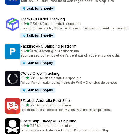
Tout-en-un : suivi, retours et échanges en toute simplicité
Built for Shopify
Track123 Order Tracking
étoile(s) sur 5
4,9
(1 564)
•
Forfait gratuit disponible
1564 avis au total
Suivi de commande, Suivi colis, suivre commande, mail commande
Built for Shopify
Packlink PRO Shipping Platform
étoile(s) sur 5
4,8
(870)
•
Forfait gratuit disponible
870 avis au total
Économisez du temps et de l’argent sur chaque envoi de colis
Built for Shopify
CWILL Order Tracking
étoile(s) sur 5
5,0
(2 855)
•
Forfait gratuit disponible
2855 avis au total
Parcel Panel : suivi colis, moins de WISMO et plus de ventes
Built for Shopify
EZLabel: Australia Post Ship
étoile(s) sur 5
5,0
(793)
•
Installation gratuite
793 avis au total
Les étiquettes d’expédition MyPost Business simplifiées !
Pirate Ship: CheapARR Shipping
étoile(s) sur 5
4,9
(159)
•
Installation gratuite
159 avis au total
Préservez votre butin sur UPS et USPS avec Pirate Ship