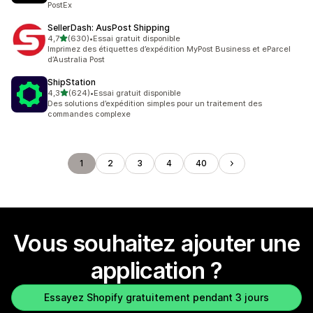
PostEx
SellerDash: AusPost Shipping
étoile(s) sur 5
4,7
(630)
•
Essai gratuit disponible
630 avis au total
Imprimez des étiquettes d’expédition MyPost Business et eParcel
d’Australia Post
ShipStation
étoile(s) sur 5
4,3
(624)
•
Essai gratuit disponible
624 avis au total
Des solutions d’expédition simples pour un traitement des
commandes complexe
1
2
3
4
40
Vous souhaitez ajouter une
application ?
Essayez Shopify gratuitement pendant 3 jours