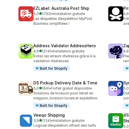
EZLabel: Australia Post Ship
Pi
étoile(s) sur 5
5,0
(792)
•
Installation gratuite
4,9
792 avis au total
158
Les étiquettes d’expédition MyPost
Pré
Business simplifiées !
ave
Address Validator AddressHero
Za
étoile(s) sur 5
4,9
(214)
•
Installation gratuite
4,9
214 avis au total
179
Évitez les erreurs d’adresse grâce à la
Pla
validation d’adresses
ram
Built for Shopify
DS Pickup Delivery Date & Time
Sy
étoile(s) sur 5
5,0
(64)
•
Forfait gratuit disponible
5,0
64 avis au total
71 
Solutions de livraison pour retrait en
Out
magasin, livraison locale et expédition.
su
Built for Shopify
Veeqo Shipping
4S
étoile(s) sur 5
3,9
(124)
•
Installation gratuite
Sh
124 avis au total
Logiciel d’expédition offrant des tarifs
5,0
43 