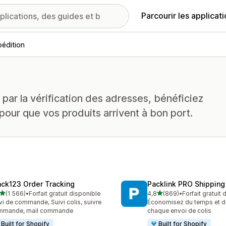
Parcourir les applicat
édition
 par la vérification des adresses, bénéficiez
pour que vos produits arrivent à bon port.
ack123 Order Tracking
Packlink PRO Shipping
étoile(s) sur 5
étoile(s) sur 5
(1 566)
•
Forfait gratuit disponible
4,8
(869)
•
Forfait gratuit
6 avis au total
869 avis au total
vi de commande, Suivi colis, suivre
Économisez du temps et de 
mmande, mail commande
chaque envoi de colis
Built for Shopify
Built for Shopify