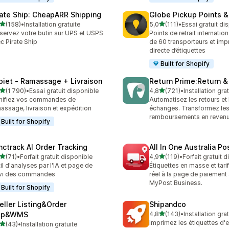
rate Ship: CheapARR Shipping
Globe Pickup Points &
étoile(s) sur 5
étoile(s) sur 5
(158)
•
Installation gratuite
5,0
(111)
•
Essai gratuit di
 avis au total
111 avis au total
servez votre butin sur UPS et USPS
Points de retrait internatio
c Pirate Ship
de 60 transporteurs et imp
directe d’étiquettes
Built for Shopify
piet ‑ Ramassage + Livraison
Return Prime:Return 
étoile(s) sur 5
étoile(s) sur 5
(1 790)
•
Essai gratuit disponible
4,8
(721)
•
Installation gra
0 avis au total
721 avis au total
nifiez vos commandes de
Automatisez les retours et 
assage, livraison et expédition
échanges. Transformez le
remboursements en revenu
Built for Shopify
nctrack AI Order Tracking
All In One Australia Po
étoile(s) sur 5
étoile(s) sur 5
(71)
•
Forfait gratuit disponible
4,9
(119)
•
Forfait gratuit 
avis au total
119 avis au total
il d'analyses par l'IA et page de
Étiquettes en masse et tar
ivi des commandes
réel à la page de paiement
MyPost Business.
Built for Shopify
eller Listing&Order
Shipandco
étoile(s) sur 5
ip&WMS
4,8
(143)
•
Installation gra
143 avis au total
Imprimez les étiquettes d'
étoile(s) sur 5
(43)
•
Installation gratuite
avis au total