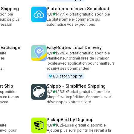
 Shipping
Plateforme d'envoi Sendcloud
étoile(s) sur 5
sponible
4,6
(477)
•
Forfait gratuit disponible
477 avis au total
naux de plus
La plateforme e-commerce qui
ression
automatise vos expéditions
& Exchange
EasyRoutes Local Delivery
étoile(s) sur 5
tuite
4,9
(279)
•
Forfait gratuit disponible
279 avis au total
les
Planificateur d’itinéraires de livraison
s
locale avec application pour chauffeurs
s.
et suivi des commandes
Built for Shopify
st Ship
Shippo ‑ Simplified Shipping
étoile(s) sur 5
disponible
4,2
(283)
•
Forfait gratuit disponible
283 avis au total
ifs en temps
Simplifiez l’expédition, économisez et
 avec
développez votre activité
PickupBird by Digiloop
étoile(s) sur 5
tuite
4,8
(62)
•
Essai gratuit disponible
62 avis au total
envoi pour
Ajouter plusieurs points de retrait à la