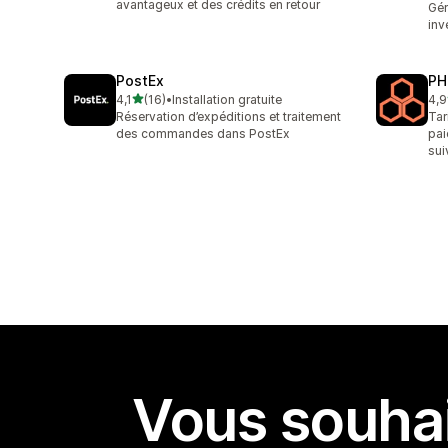
avantageux et des crédits en retour
Gér
inv
PostEx
PH
étoile(s) sur 5
4,1
(16)
•
Installation gratuite
4,9
16 avis au total
615
Réservation d’expéditions et traitement
Tar
des commandes dans PostEx
pai
sui
Vous souhai