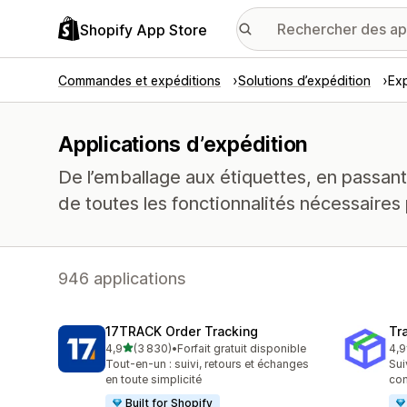
Shopify App Store
Commandes et expéditions
Solutions d’expédition
Exp
Applications d’expédition
De l’emballage aux étiquettes, en passant
de toutes les fonctionnalités nécessaires 
946 applications
17TRACK Order Tracking
Tr
étoile(s) sur 5
4,9
(3 830)
•
Forfait gratuit disponible
4,9
3830 avis au total
156
Tout-en-un : suivi, retours et échanges
Sui
en toute simplicité
co
Built for Shopify