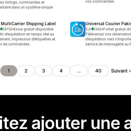
vos commandes.
ez listings, commandes et
entaire dans un système unique
 MultiCarrier Shipping Label
Universal Courier Paki
étoile(s) sur 5
étoile(s) sur 5
(615)
•
Essai gratuit disponible
5,0
(40)
•
Forfait gratuit d
 avis au total
40 avis au total
ifs d’expédition en temps réel au
Téléversez vos réservatio
ement, impression d’étiquettes et
d’expédition vers n’importe
vi de commandes.
service de messagerie au P
Suivant
1
2
3
4
…
40
tez ajouter une a