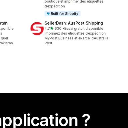
boutique et imprimer des étiquettes
d’expédition
Built for Shopify
stan
SellerDash: AusPost Shipping
étoile(s) sur 5
isponible
4,7
(630)
•
Essai gratuit disponible
630 avis au total
ns
Imprimez des étiquettes d’expédition
 quel
MyPost Business et eParcel d’Australia
akistan.
Post
pplication ?