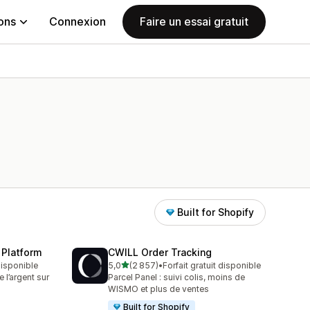
ions
Connexion
Faire un essai gratuit
Built for Shopify
 Platform
CWILL Order Tracking
étoile(s) sur 5
 disponible
5,0
(2 857)
•
Forfait gratuit disponible
2857 avis au total
l’argent sur
Parcel Panel : suivi colis, moins de
WISMO et plus de ventes
Built for Shopify