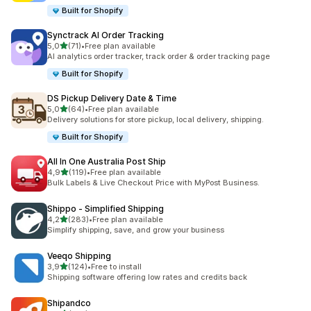
Built for Shopify
Synctrack AI Order Tracking
stelle su 5
5,0
(71)
•
Free plan available
71 recensioni totali
AI analytics order tracker, track order & order tracking page
Built for Shopify
DS Pickup Delivery Date & Time
stelle su 5
5,0
(64)
•
Free plan available
64 recensioni totali
Delivery solutions for store pickup, local delivery, shipping.
Built for Shopify
All In One Australia Post Ship
stelle su 5
4,9
(119)
•
Free plan available
119 recensioni totali
Bulk Labels & Live Checkout Price with MyPost Business.
Shippo ‑ Simplified Shipping
stelle su 5
4,2
(283)
•
Free plan available
283 recensioni totali
Simplify shipping, save, and grow your business
Veeqo Shipping
stelle su 5
3,9
(124)
•
Free to install
124 recensioni totali
Shipping software offering low rates and credits back
Shipandco