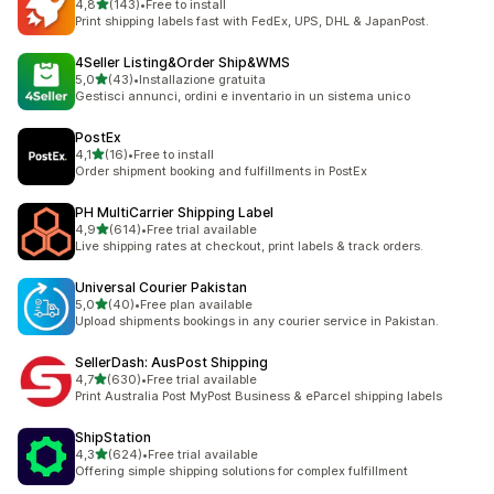
stelle su 5
4,8
(143)
•
Free to install
143 recensioni totali
Print shipping labels fast with FedEx, UPS, DHL & JapanPost.
4Seller Listing&Order Ship&WMS
stelle su 5
5,0
(43)
•
Installazione gratuita
43 recensioni totali
Gestisci annunci, ordini e inventario in un sistema unico
PostEx
stelle su 5
4,1
(16)
•
Free to install
16 recensioni totali
Order shipment booking and fulfillments in PostEx
PH MultiCarrier Shipping Label
stelle su 5
4,9
(614)
•
Free trial available
614 recensioni totali
Live shipping rates at checkout, print labels & track orders.
Universal Courier Pakistan
stelle su 5
5,0
(40)
•
Free plan available
40 recensioni totali
Upload shipments bookings in any courier service in Pakistan.
SellerDash: AusPost Shipping
stelle su 5
4,7
(630)
•
Free trial available
630 recensioni totali
Print Australia Post MyPost Business & eParcel shipping labels
ShipStation
stelle su 5
4,3
(624)
•
Free trial available
624 recensioni totali
Offering simple shipping solutions for complex fulfillment