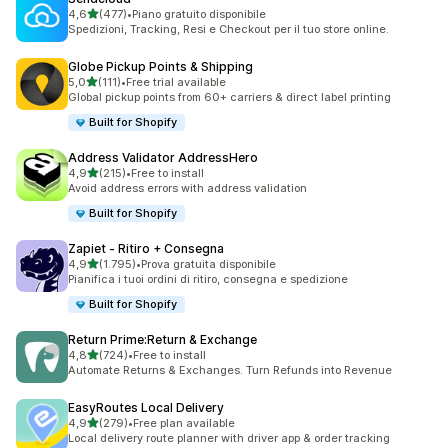
stelle su 5
4,6
(477)
•
Piano gratuito disponibile
477 recensioni totali
Spedizioni, Tracking, Resi e Checkout per il tuo store online.
Globe Pickup Points & Shipping
stelle su 5
5,0
(111)
•
Free trial available
111 recensioni totali
Global pickup points from 60+ carriers & direct label printing
Built for Shopify
Address Validator AddressHero
stelle su 5
4,9
(215)
•
Free to install
215 recensioni totali
Avoid address errors with address validation
Built for Shopify
Zapiet ‑ Ritiro + Consegna
stelle su 5
4,9
(1.795)
•
Prova gratuita disponibile
1795 recensioni totali
Pianifica i tuoi ordini di ritiro, consegna e spedizione
Built for Shopify
Return Prime:Return & Exchange
stelle su 5
4,8
(724)
•
Free to install
724 recensioni totali
Automate Returns & Exchanges. Turn Refunds into Revenue
EasyRoutes Local Delivery
stelle su 5
4,9
(279)
•
Free plan available
279 recensioni totali
Local delivery route planner with driver app & order tracking