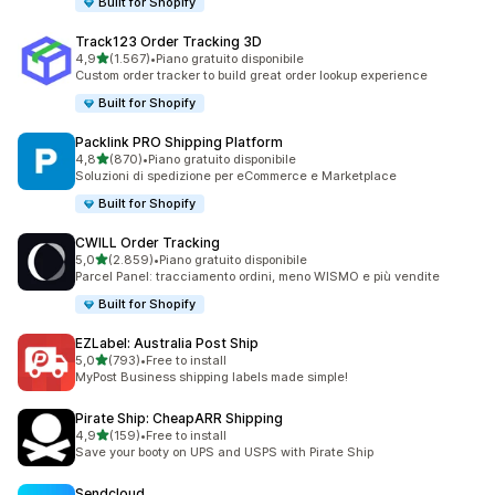
Built for Shopify
Track123 Order Tracking 3D
stelle su 5
4,9
(1.567)
•
Piano gratuito disponibile
1567 recensioni totali
Custom order tracker to build great order lookup experience
Built for Shopify
Packlink PRO Shipping Platform
stelle su 5
4,8
(870)
•
Piano gratuito disponibile
870 recensioni totali
Soluzioni di spedizione per eCommerce e Marketplace
Built for Shopify
CWILL Order Tracking
stelle su 5
5,0
(2.859)
•
Piano gratuito disponibile
2859 recensioni totali
Parcel Panel: tracciamento ordini, meno WISMO e più vendite
Built for Shopify
EZLabel: Australia Post Ship
stelle su 5
5,0
(793)
•
Free to install
793 recensioni totali
MyPost Business shipping labels made simple!
Pirate Ship: CheapARR Shipping
stelle su 5
4,9
(159)
•
Free to install
159 recensioni totali
Save your booty on UPS and USPS with Pirate Ship
Sendcloud