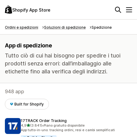
Shopify App Store
Ordini e spedizioni
Soluzioni di spedizione
Spedizione
App di spedizione
Tutto ciò di cui hai bisogno per spedire i tuoi
prodotti senza errori: dall’imballaggio alle
etichette fino alla verifica degli indirizzi.
948 app
Built for Shopify
17TRACK Order Tracking
stelle su 5
4,9
(3.841)
•
Piano gratuito disponibile
3841 recensioni totali
App tutto-in-uno: tracking ordini, resi e cambi semplificati