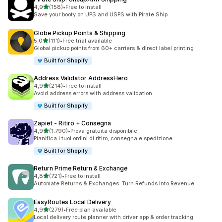
stelle su 5
4,9
(158)
•
Free to install
158 recensioni totali
Save your booty on UPS and USPS with Pirate Ship
Globe Pickup Points & Shipping
stelle su 5
5,0
(111)
•
Free trial available
111 recensioni totali
Global pickup points from 60+ carriers & direct label printing
Built for Shopify
Address Validator AddressHero
stelle su 5
4,9
(214)
•
Free to install
214 recensioni totali
Avoid address errors with address validation
Built for Shopify
Zapiet ‑ Ritiro + Consegna
stelle su 5
4,9
(1.790)
•
Prova gratuita disponibile
1790 recensioni totali
Pianifica i tuoi ordini di ritiro, consegna e spedizione
Built for Shopify
Return Prime:Return & Exchange
stelle su 5
4,8
(721)
•
Free to install
721 recensioni totali
Automate Returns & Exchanges. Turn Refunds into Revenue
EasyRoutes Local Delivery
stelle su 5
4,9
(279)
•
Free plan available
279 recensioni totali
Local delivery route planner with driver app & order tracking