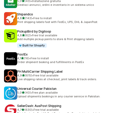
stelle su 5
5,0
(43)
•
Installazione gratuita
43 recensioni totali
Gestisci annunci, ordini e inventario in un sistema unico
Shipandco
stelle su 5
4,8
(143)
•
Free to install
143 recensioni totali
Print shipping labels fast with FedEx, UPS, DHL & JapanPost.
PickupBird by Digiloop
stelle su 5
4,8
(62)
•
Free trial available
62 recensioni totali
Add multiple pickup points to store & Print shipping labels
Built for Shopify
PostEx
stelle su 5
4,1
(16)
•
Free to install
16 recensioni totali
Order shipment booking and fulfillments in PostEx
PH MultiCarrier Shipping Label
stelle su 5
4,9
(615)
•
Free trial available
615 recensioni totali
Live shipping rates at checkout, print labels & track orders.
Universal Courier Pakistan
stelle su 5
5,0
(40)
•
Free plan available
40 recensioni totali
Upload shipments bookings in any courier service in Pakistan.
SellerDash: AusPost Shipping
stelle su 5
4,7
(630)
•
Free trial available
630 recensioni totali