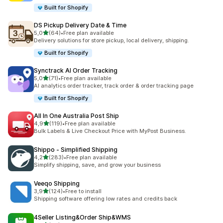
Built for Shopify
DS Pickup Delivery Date & Time
stelle su 5
5,0
(64)
•
Free plan available
64 recensioni totali
Delivery solutions for store pickup, local delivery, shipping.
Built for Shopify
Synctrack AI Order Tracking
stelle su 5
5,0
(71)
•
Free plan available
71 recensioni totali
AI analytics order tracker, track order & order tracking page
Built for Shopify
All In One Australia Post Ship
stelle su 5
4,9
(119)
•
Free plan available
119 recensioni totali
Bulk Labels & Live Checkout Price with MyPost Business.
Shippo ‑ Simplified Shipping
stelle su 5
4,2
(283)
•
Free plan available
283 recensioni totali
Simplify shipping, save, and grow your business
Veeqo Shipping
stelle su 5
3,9
(124)
•
Free to install
124 recensioni totali
Shipping software offering low rates and credits back
4Seller Listing&Order Ship&WMS