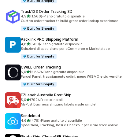
Built for Shopify
Track123 Order Tracking 3D
stelle su 5
4,9
(1.566)
•
Piano gratuito disponibile
1566 recensioni totali
Custom order tracker to build great order lookup experience
Built for Shopify
Packlink PRO Shipping Platform
stelle su 5
4,8
(869)
•
Piano gratuito disponibile
869 recensioni totali
Soluzioni di spedizione per eCommerce e Marketplace
Built for Shopify
CWILL Order Tracking
stelle su 5
5,0
(2.857)
•
Piano gratuito disponibile
2857 recensioni totali
Parcel Panel: tracciamento ordini, meno WISMO e più vendite
Built for Shopify
EZLabel: Australia Post Ship
stelle su 5
5,0
(792)
•
Free to install
792 recensioni totali
MyPost Business shipping labels made simple!
Sendcloud
stelle su 5
4,6
(476)
•
Piano gratuito disponibile
476 recensioni totali
Spedizioni, Tracking, Resi e Checkout per il tuo store online.
Pirate Ship: CheapARR Shipping