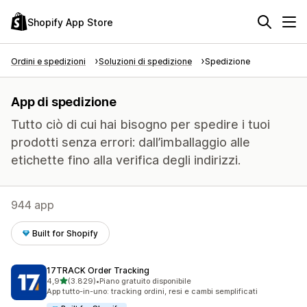
Shopify App Store
Ordini e spedizioni
Soluzioni di spedizione
Spedizione
App di spedizione
Tutto ciò di cui hai bisogno per spedire i tuoi
prodotti senza errori: dall’imballaggio alle
etichette fino alla verifica degli indirizzi.
944 app
Built for Shopify
17TRACK Order Tracking
stelle su 5
4,9
(3.829)
•
Piano gratuito disponibile
3829 recensioni totali
App tutto-in-uno: tracking ordini, resi e cambi semplificati