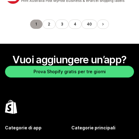
Print Australia Post MyPost Business & eParcel shipping labels
1
2
3
4
40
Vuoi aggiungere un’app?
Prova Shopify gratis per tre giorni
Categorie di app
Categorie principali