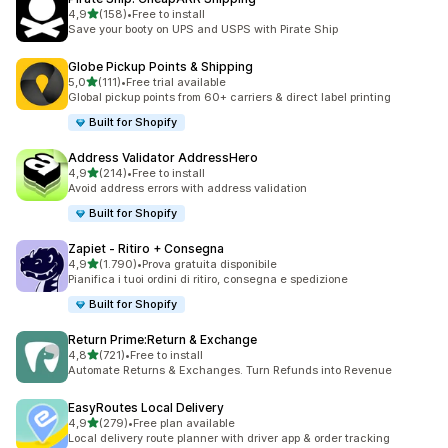
stelle su 5
4,9
(158)
•
Free to install
158 recensioni totali
Save your booty on UPS and USPS with Pirate Ship
Globe Pickup Points & Shipping
stelle su 5
5,0
(111)
•
Free trial available
111 recensioni totali
Global pickup points from 60+ carriers & direct label printing
Built for Shopify
Address Validator AddressHero
stelle su 5
4,9
(214)
•
Free to install
214 recensioni totali
Avoid address errors with address validation
Built for Shopify
Zapiet ‑ Ritiro + Consegna
stelle su 5
4,9
(1.790)
•
Prova gratuita disponibile
1790 recensioni totali
Pianifica i tuoi ordini di ritiro, consegna e spedizione
Built for Shopify
Return Prime:Return & Exchange
stelle su 5
4,8
(721)
•
Free to install
721 recensioni totali
Automate Returns & Exchanges. Turn Refunds into Revenue
EasyRoutes Local Delivery
stelle su 5
4,9
(279)
•
Free plan available
279 recensioni totali
Local delivery route planner with driver app & order tracking