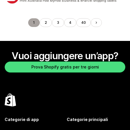
Print Australia Post MyPost Business & eParcel shipping labels
1
2
3
4
40
Vuoi aggiungere un’app?
Prova Shopify gratis per tre giorni
Categorie di app
Categorie principali