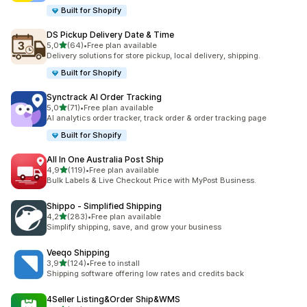
Built for Shopify
DS Pickup Delivery Date & Time
stelle su 5
5,0
(64)
•
Free plan available
64 recensioni totali
Delivery solutions for store pickup, local delivery, shipping.
Built for Shopify
Synctrack AI Order Tracking
stelle su 5
5,0
(71)
•
Free plan available
71 recensioni totali
AI analytics order tracker, track order & order tracking page
Built for Shopify
All In One Australia Post Ship
stelle su 5
4,9
(119)
•
Free plan available
119 recensioni totali
Bulk Labels & Live Checkout Price with MyPost Business.
Shippo ‑ Simplified Shipping
stelle su 5
4,2
(283)
•
Free plan available
283 recensioni totali
Simplify shipping, save, and grow your business
Veeqo Shipping
stelle su 5
3,9
(124)
•
Free to install
124 recensioni totali
Shipping software offering low rates and credits back
4Seller Listing&Order Ship&WMS