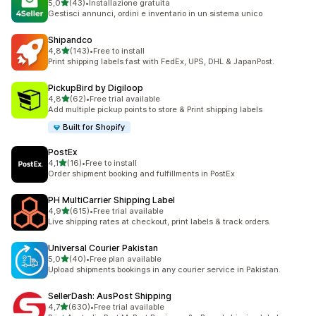
stelle su 5
5,0
(43)
•
Installazione gratuita
43 recensioni totali
Gestisci annunci, ordini e inventario in un sistema unico
Shipandco
stelle su 5
4,8
(143)
•
Free to install
143 recensioni totali
Print shipping labels fast with FedEx, UPS, DHL & JapanPost.
PickupBird by Digiloop
stelle su 5
4,8
(62)
•
Free trial available
62 recensioni totali
Add multiple pickup points to store & Print shipping labels
Built for Shopify
PostEx
stelle su 5
4,1
(16)
•
Free to install
16 recensioni totali
Order shipment booking and fulfillments in PostEx
PH MultiCarrier Shipping Label
stelle su 5
4,9
(615)
•
Free trial available
615 recensioni totali
Live shipping rates at checkout, print labels & track orders.
Universal Courier Pakistan
stelle su 5
5,0
(40)
•
Free plan available
40 recensioni totali
Upload shipments bookings in any courier service in Pakistan.
SellerDash: AusPost Shipping
stelle su 5
4,7
(630)
•
Free trial available
630 recensioni totali