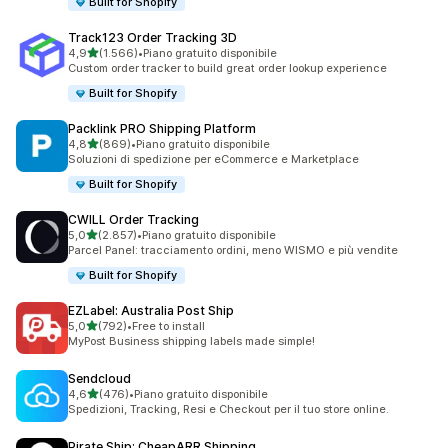
Built for Shopify
Track123 Order Tracking 3D
stelle su 5
4,9
(1.566)
•
Piano gratuito disponibile
1566 recensioni totali
Custom order tracker to build great order lookup experience
Built for Shopify
Packlink PRO Shipping Platform
stelle su 5
4,8
(869)
•
Piano gratuito disponibile
869 recensioni totali
Soluzioni di spedizione per eCommerce e Marketplace
Built for Shopify
CWILL Order Tracking
stelle su 5
5,0
(2.857)
•
Piano gratuito disponibile
2857 recensioni totali
Parcel Panel: tracciamento ordini, meno WISMO e più vendite
Built for Shopify
EZLabel: Australia Post Ship
stelle su 5
5,0
(792)
•
Free to install
792 recensioni totali
MyPost Business shipping labels made simple!
Sendcloud
stelle su 5
4,6
(476)
•
Piano gratuito disponibile
476 recensioni totali
Spedizioni, Tracking, Resi e Checkout per il tuo store online.
Pirate Ship: CheapARR Shipping