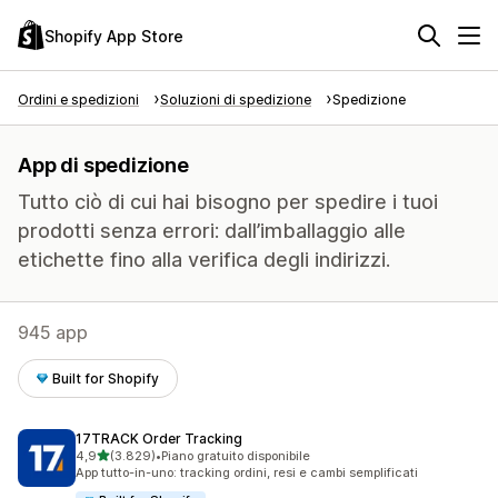
Shopify App Store
Ordini e spedizioni
Soluzioni di spedizione
Spedizione
App di spedizione
Tutto ciò di cui hai bisogno per spedire i tuoi
prodotti senza errori: dall’imballaggio alle
etichette fino alla verifica degli indirizzi.
945 app
Built for Shopify
17TRACK Order Tracking
stelle su 5
4,9
(3.829)
•
Piano gratuito disponibile
3829 recensioni totali
App tutto-in-uno: tracking ordini, resi e cambi semplificati