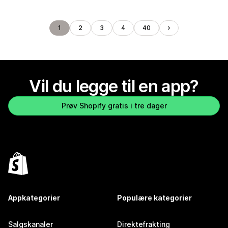
1
2
3
4
40
Vil du legge til en app?
Prøv Shopify gratis i tre dager
Appkategorier
Populære kategorier
Salgskanaler
Direktefrakting