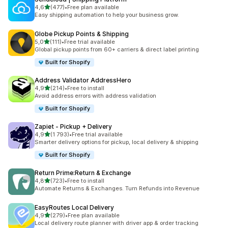
av 5 stjerner
4,6
(477)
•
Free plan available
Totalt 477 omtaler
Easy shipping automation to help your business grow.
Globe Pickup Points & Shipping
av 5 stjerner
5,0
(111)
•
Free trial available
Totalt 111 omtaler
Global pickup points from 60+ carriers & direct label printing
Built for Shopify
Address Validator AddressHero
av 5 stjerner
4,9
(214)
•
Free to install
Totalt 214 omtaler
Avoid address errors with address validation
Built for Shopify
Zapiet ‑ Pickup + Delivery
av 5 stjerner
4,9
(1 793)
•
Free trial available
Totalt 1793 omtaler
Smarter delivery options for pickup, local delivery & shipping
Built for Shopify
Return Prime:Return & Exchange
av 5 stjerner
4,8
(723)
•
Free to install
Totalt 723 omtaler
Automate Returns & Exchanges. Turn Refunds into Revenue
EasyRoutes Local Delivery
av 5 stjerner
4,9
(279)
•
Free plan available
Totalt 279 omtaler
Local delivery route planner with driver app & order tracking