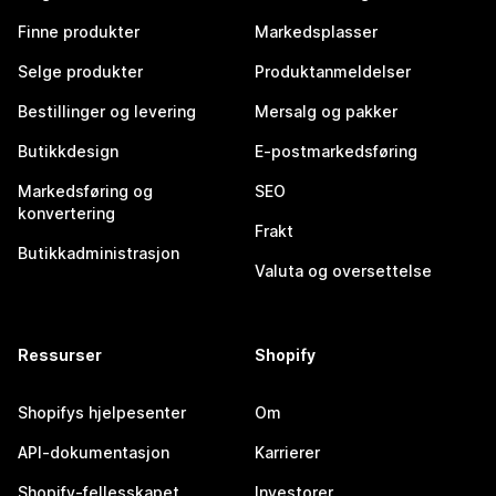
Finne produkter
Markedsplasser
Selge produkter
Produktanmeldelser
Bestillinger og levering
Mersalg og pakker
Butikkdesign
E-postmarkedsføring
Markedsføring og
SEO
konvertering
Frakt
Butikkadministrasjon
Valuta og oversettelse
Ressurser
Shopify
Shopifys hjelpesenter
Om
API-dokumentasjon
Karrierer
Shopify-fellesskapet
Investorer