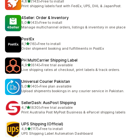
av 5 stjerner
4,8
(143)
•
Free to install
Totalt 143 omtaler
Print shipping labels fast with FedEx, UPS, DHL & JapanPost.
4Seller: Order & Inventory
av 5 stjerner
5,0
(43)
•
Free to install
Totalt 43 omtaler
Manage multichannel orders, listings & inventory in one place
PostEx
av 5 stjerner
4,1
(16)
•
Free to install
Totalt 16 omtaler
Order shipment booking and fulfillments in PostEx
PH MultiCarrier Shipping Label
av 5 stjerner
4,9
(614)
•
Free trial available
Totalt 614 omtaler
Live shipping rates at checkout, print labels & track orders.
Universal Courier Pakistan
av 5 stjerner
5,0
(40)
•
Free plan available
Totalt 40 omtaler
Upload shipments bookings in any courier service in Pakistan.
SellerDash: AusPost Shipping
av 5 stjerner
4,7
(630)
•
Free trial available
Totalt 630 omtaler
Print Australia Post MyPost Business & eParcel shipping labels
UPS Shipping (Official)
av 5 stjerner
4,8
(117)
•
Free to install
Totalt 117 omtaler
UPS Shipping Label Automation Dashboard