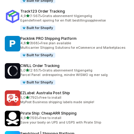
Built for Shopify
Track123 Order Tracking
av 5 stjerner
4,9
(1 567)
•
Gratis abonnement tilgjengelig
Totalt 1567 omtaler
Egendefinert sporing for en flott bestillingsopplevelse
Built for Shopify
Packlink PRO Shipping Platform
av 5 stjerner
4,8
(868)
•
Free plan available
Totalt 868 omtaler
Multicarrier Shipping Solutions for eCommerce and Marketplaces
Built for Shopify
CWILL Order Tracking
av 5 stjerner
5,0
(2 857)
•
Gratis abonnement tilgjengelig
Totalt 2857 omtaler
Parcel Panel: ordresporing, mindre WISMO og mer salg
Built for Shopify
EZLabel: Australia Post Ship
av 5 stjerner
5,0
(792)
•
Free to install
Totalt 792 omtaler
MyPost Business shipping labels made simple!
Pirate Ship: CheapARR Shipping
av 5 stjerner
4,9
(159)
•
Free to install
Totalt 159 omtaler
Save your booty on UPS and USPS with Pirate Ship
Sendcloud | Shipping Platform