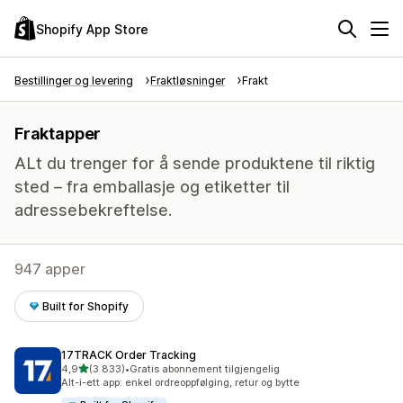
Shopify App Store
Bestillinger og levering
Fraktløsninger
Frakt
Fraktapper
ALt du trenger for å sende produktene til riktig
sted – fra emballasje og etiketter til
adressebekreftelse.
947 apper
Built for Shopify
17TRACK Order Tracking
av 5 stjerner
4,9
(3 833)
•
Gratis abonnement tilgjengelig
Totalt 3833 omtaler
Alt-i-ett app: enkel ordreoppfølging, retur og bytte