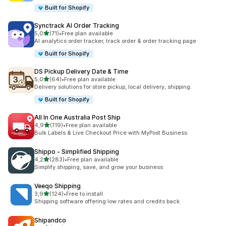
Built for Shopify
Synctrack AI Order Tracking
av 5 stjerner
5,0
(71)
•
Free plan available
Totalt 71 omtaler
AI analytics order tracker, track order & order tracking page
Built for Shopify
DS Pickup Delivery Date & Time
av 5 stjerner
5,0
(64)
•
Free plan available
Totalt 64 omtaler
Delivery solutions for store pickup, local delivery, shipping.
Built for Shopify
All In One Australia Post Ship
av 5 stjerner
4,9
(119)
•
Free plan available
Totalt 119 omtaler
Bulk Labels & Live Checkout Price with MyPost Business.
Shippo ‑ Simplified Shipping
av 5 stjerner
4,2
(283)
•
Free plan available
Totalt 283 omtaler
Simplify shipping, save, and grow your business
Veeqo Shipping
av 5 stjerner
3,9
(124)
•
Free to install
Totalt 124 omtaler
Shipping software offering low rates and credits back
Shipandco