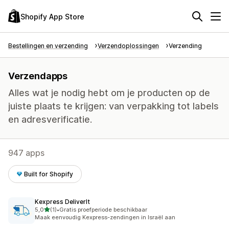
Shopify App Store
Bestellingen en verzending
Verzendoplossingen
Verzending
Verzendapps
Alles wat je nodig hebt om je producten op de
juiste plaats te krijgen: van verpakking tot labels
en adresverificatie.
947 apps
Built for Shopify
Kexpress DeliverIt
van 5 sterren
5,0
(1)
•
Gratis proefperiode beschikbaar
1 recensies in totaal
Maak eenvoudig Kexpress-zendingen in Israël aan