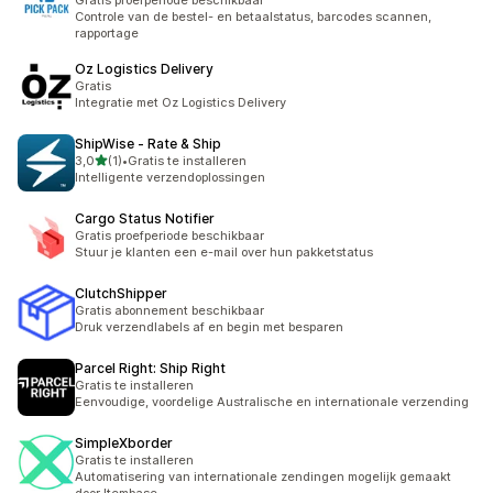
Gratis proefperiode beschikbaar
Controle van de bestel- en betaalstatus, barcodes scannen,
rapportage
Oz Logistics Delivery
Gratis
Integratie met Oz Logistics Delivery
ShipWise ‑ Rate & Ship
van 5 sterren
3,0
(1)
•
Gratis te installeren
1 recensies in totaal
Intelligente verzendoplossingen
Cargo Status Notifier
Gratis proefperiode beschikbaar
Stuur je klanten een e-mail over hun pakketstatus
ClutchShipper
Gratis abonnement beschikbaar
Druk verzendlabels af en begin met besparen
Parcel Right: Ship Right
Gratis te installeren
Eenvoudige, voordelige Australische en internationale verzending
SimpleXborder
Gratis te installeren
Automatisering van internationale zendingen mogelijk gemaakt