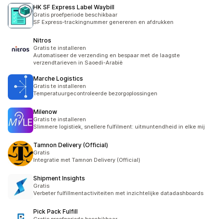
HK SF Express Label Waybill
Gratis proefperiode beschikbaar
SF Express-trackingnummer genereren en afdrukken
Nitros
Gratis te installeren
Automatiseer de verzending en bespaar met de laagste
verzendtarieven in Saoedi-Arabië
Marche Logistics
Gratis te installeren
Temperatuurgecontroleerde bezorgoplossingen
Milenow
Gratis te installeren
Slimmere logistiek, snellere fulfilment: uitmuntendheid in elke mij
Tamnon Delivery (Official)
Gratis
Integratie met Tamnon Delivery (Official)
Shipment Insights
Gratis
Verbeter fulfillmentactiviteiten met inzichtelijke datadashboards
Pick Pack Fulfill