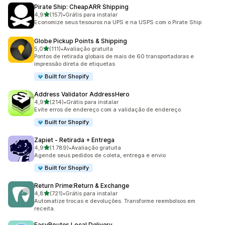
Pirate Ship: CheapARR Shipping
de 5 estrelas
4,9
(157)
•
Grátis para instalar
157 avaliações ao todo
Economize seus tesouros na UPS e na USPS com o Pirate Ship
Globe Pickup Points & Shipping
de 5 estrelas
5,0
(111)
•
Avaliação gratuita
111 avaliações ao todo
Pontos de retirada globais de mais de 60 transportadoras e
impressão direta de etiquetas
Built for Shopify
Address Validator AddressHero
de 5 estrelas
4,9
(214)
•
Grátis para instalar
214 avaliações ao todo
Evite erros de endereço com a validação de endereço
Built for Shopify
Zapiet ‑ Retirada + Entrega
de 5 estrelas
4,9
(1.789)
•
Avaliação gratuita
1789 avaliações ao todo
Agende seus pedidos de coleta, entrega e envio
Built for Shopify
Return Prime:Return & Exchange
de 5 estrelas
4,8
(721)
•
Grátis para instalar
721 avaliações ao todo
Automatize trocas e devoluções. Transforme reembolsos em
receita.
EasyRoutes Local Delivery