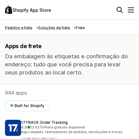
Shopify App Store
Pedidos e frete
Soluções de frete
Frete
Apps de frete
Da embalagem às etiquetas e confirmação do
endereço: tudo que você precisa para levar
seus produtos ao local certo.
944 apps
Built for Shopify
17TRACK Order Tracking
de 5 estrelas
4,9
(3.827)
•
Plano gratuito disponível
3827 avaliações ao todo
App completo: rastreamento de pedidos, devoluções e trocas