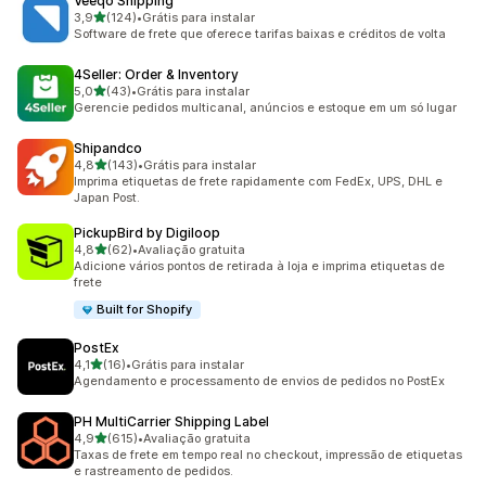
Veeqo Shipping
de 5 estrelas
3,9
(124)
•
Grátis para instalar
124 avaliações ao todo
Software de frete que oferece tarifas baixas e créditos de volta
4Seller: Order & Inventory
de 5 estrelas
5,0
(43)
•
Grátis para instalar
43 avaliações ao todo
Gerencie pedidos multicanal, anúncios e estoque em um só lugar
Shipandco
de 5 estrelas
4,8
(143)
•
Grátis para instalar
143 avaliações ao todo
Imprima etiquetas de frete rapidamente com FedEx, UPS, DHL e
Japan Post.
PickupBird by Digiloop
de 5 estrelas
4,8
(62)
•
Avaliação gratuita
62 avaliações ao todo
Adicione vários pontos de retirada à loja e imprima etiquetas de
frete
Built for Shopify
PostEx
de 5 estrelas
4,1
(16)
•
Grátis para instalar
16 avaliações ao todo
Agendamento e processamento de envios de pedidos no PostEx
PH MultiCarrier Shipping Label
de 5 estrelas
4,9
(615)
•
Avaliação gratuita
615 avaliações ao todo
Taxas de frete em tempo real no checkout, impressão de etiquetas
e rastreamento de pedidos.