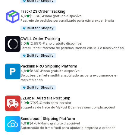
Built for Shopify
Track123 Order Tracking
de 5 estrelas
4,9
(1.566)
•
Plano gratuito disponível
1566 avaliações ao todo
Rastreio de pedidos personalizado para ótima experiência
Built for Shopify
CWILL Order Tracking
de 5 estrelas
5,0
(2.857)
•
Plano gratuito disponível
2857 avaliações ao todo
Parcel Panel: rastreio de pedidos, menos WISMO e mais vendas
Built for Shopify
Packlink PRO Shipping Platform
de 5 estrelas
4,8
(869)
•
Plano gratuito disponível
869 avaliações ao todo
Soluções de frete multitransportadoras para e-commerce e
marketplaces
Built for Shopify
EZLabel: Australia Post Ship
de 5 estrelas
5,0
(792)
•
Grátis para instalar
792 avaliações ao todo
Etiquetas de frete do MyPost Business sem complicações!
Sendcloud | Shipping Platform
de 5 estrelas
4,6
(476)
•
Plano gratuito disponível
476 avaliações ao todo
Automação de frete fácil para ajudar a empresa a crescer.