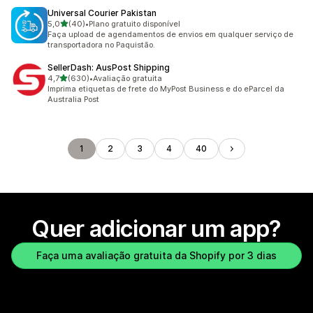
Universal Courier Pakistan
de 5 estrelas
5,0
(40)
•
Plano gratuito disponível
40 avaliações ao todo
Faça upload de agendamentos de envios em qualquer serviço de
transportadora no Paquistão.
SellerDash: AusPost Shipping
de 5 estrelas
4,7
(630)
•
Avaliação gratuita
630 avaliações ao todo
Imprima etiquetas de frete do MyPost Business e do eParcel da
Australia Post
1
2
3
4
40
Quer adicionar um app?
Faça uma avaliação gratuita da Shopify por 3 dias