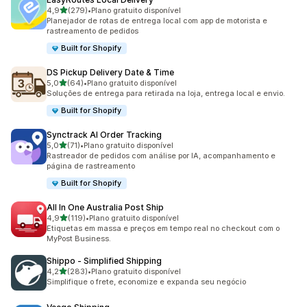
de 5 estrelas
4,9
(279)
•
Plano gratuito disponível
279 avaliações ao todo
Planejador de rotas de entrega local com app de motorista e
rastreamento de pedidos
Built for Shopify
DS Pickup Delivery Date & Time
de 5 estrelas
5,0
(64)
•
Plano gratuito disponível
64 avaliações ao todo
Soluções de entrega para retirada na loja, entrega local e envio.
Built for Shopify
Synctrack AI Order Tracking
de 5 estrelas
5,0
(71)
•
Plano gratuito disponível
71 avaliações ao todo
Rastreador de pedidos com análise por IA, acompanhamento e
página de rastreamento
Built for Shopify
All In One Australia Post Ship
de 5 estrelas
4,9
(119)
•
Plano gratuito disponível
119 avaliações ao todo
Etiquetas em massa e preços em tempo real no checkout com o
MyPost Business.
Shippo ‑ Simplified Shipping
de 5 estrelas
4,2
(283)
•
Plano gratuito disponível
283 avaliações ao todo
Simplifique o frete, economize e expanda seu negócio