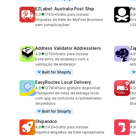
EZLabel: Australia Post Ship
Pi
de 5 estrelas
5,0
(795)
•
Grátis para instalar
4,9
795 avaliações ao todo
159
Etiquetas de frete do MyPost Business
Eco
sem complicações!
USP
Address Validator AddressHero
Za
de 5 estrelas
4,9
(215)
•
Grátis para instalar
4,9
215 avaliações ao todo
179
Evite erros de endereço com a
Age
validação de endereço
ent
Built for Shopify
EasyRoutes Local Delivery
All
de 5 estrelas
4,9
(279)
•
Plano gratuito disponível
4,9
279 avaliações ao todo
119
Planejador de rotas de entrega local
Eti
com app de motorista e rastreamento
tem
de pedidos
Bus
Built for Shopify
Shipandco
Bi
de 5 estrelas
4,8
(143)
•
Grátis para instalar
4,9
143 avaliações ao todo
475
Imprima etiquetas de frete rapidamente
Sel