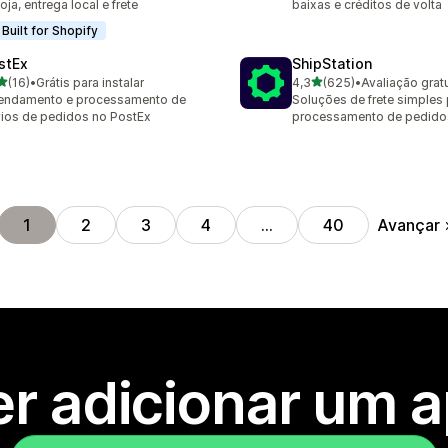
loja, entrega local e frete
baixas e créditos de volta
Built for Shopify
stEx
ShipStation
de 5 estrelas
de 5 estrelas
(16)
•
Grátis para instalar
4,3
(625)
•
Avaliação gratu
avaliações ao todo
625 avaliações ao todo
endamento e processamento de
Soluções de frete simples
ios de pedidos no PostEx
processamento de pedid
Avançar
1
2
3
4
…
40
r adicionar um 