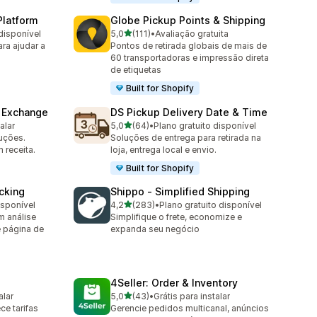
Platform
Globe Pickup Points & Shipping
de 5 estrelas
disponível
5,0
(111)
•
Avaliação gratuita
111 avaliações ao todo
ara ajudar a
Pontos de retirada globais de mais de
60 transportadoras e impressão direta
de etiquetas
Built for Shopify
& Exchange
DS Pickup Delivery Date & Time
de 5 estrelas
alar
5,0
(64)
•
Plano gratuito disponível
64 avaliações ao todo
uções.
Soluções de entrega para retirada na
 receita.
loja, entrega local e envio.
Built for Shopify
cking
Shippo ‑ Simplified Shipping
de 5 estrelas
isponível
4,2
(283)
•
Plano gratuito disponível
283 avaliações ao todo
m análise
Simplifique o frete, economize e
 página de
expanda seu negócio
4Seller: Order & Inventory
de 5 estrelas
alar
5,0
(43)
•
Grátis para instalar
43 avaliações ao todo
ce tarifas
Gerencie pedidos multicanal, anúncios