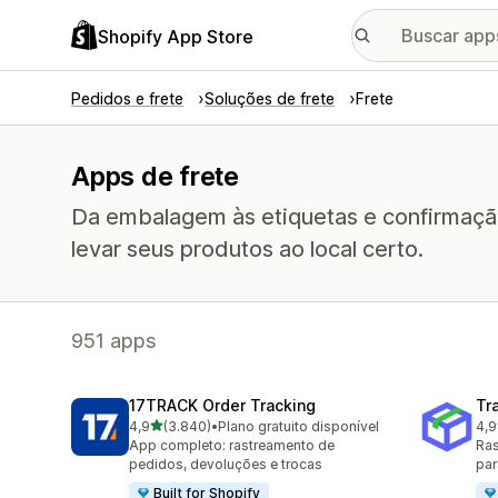
Shopify App Store
Pedidos e frete
Soluções de frete
Frete
Apps de frete
Da embalagem às etiquetas e confirmaçã
levar seus produtos ao local certo.
951 apps
17TRACK Order Tracking
Tr
de 5 estrelas
4,9
(3.840)
•
Plano gratuito disponível
4,9
3840 avaliações ao todo
156
App completo: rastreamento de
Ras
pedidos, devoluções e trocas
par
Built for Shopify