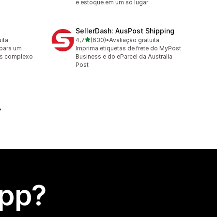
e estoque em um só lugar
SellerDash: AusPost Shipping
de 5 estrelas
ita
4,7
(630)
•
Avaliação gratuita
630 avaliações ao todo
 para um
Imprima etiquetas de frete do MyPost
os complexo
Business e do eParcel da Australia
Post
app?