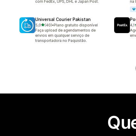
com FedEx, UPS, DHL e Japan Post.
na 
Universal Courier Pakistan
Po
de 5 estrelas
5,0
(40)
•
Plano gratuito disponível
4,1
40 avaliações ao todo
16 
Faça upload de agendamentos de
Ag
envios em qualquer serviço de
env
transportadora no Paquistão.
Que