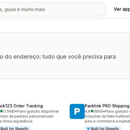
Ver ap
o do endereço: tudo que você precisa para
ack123 Order Tracking
Packlink PRO Shipping
de 5 estrelas
de 5 estrelas
(1.568)
•
Plano gratuito disponível
4,8
(869)
•
Plano gratuito 
8 avaliações ao todo
869 avaliações ao todo
treio de pedidos personalizado
Soluções de frete multitra
a ótima experiência
para e-commerce e marke
Built for Shopify
Built for Shopify