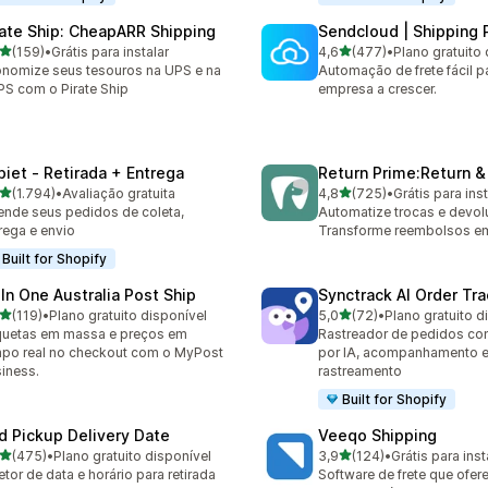
rate Ship: CheapARR Shipping
Sendcloud | Shipping 
de 5 estrelas
de 5 estrelas
(159)
•
Grátis para instalar
4,6
(477)
•
Plano gratuito 
 avaliações ao todo
477 avaliações ao todo
nomize seus tesouros na UPS e na
Automação de frete fácil p
S com o Pirate Ship
empresa a crescer.
piet ‑ Retirada + Entrega
Return Prime:Return 
de 5 estrelas
de 5 estrelas
(1.794)
•
Avaliação gratuita
4,8
(725)
•
Grátis para inst
4 avaliações ao todo
725 avaliações ao todo
nde seus pedidos de coleta,
Automatize trocas e devol
rega e envio
Transforme reembolsos em
Built for Shopify
 In One Australia Post Ship
Synctrack AI Order Tra
de 5 estrelas
de 5 estrelas
(119)
•
Plano gratuito disponível
5,0
(72)
•
Plano gratuito d
 avaliações ao todo
72 avaliações ao todo
quetas em massa e preços em
Rastreador de pedidos co
po real no checkout com o MyPost
por IA, acompanhamento e
iness.
rastreamento
Built for Shopify
rd Pickup Delivery Date
Veeqo Shipping
de 5 estrelas
de 5 estrelas
(475)
•
Plano gratuito disponível
3,9
(124)
•
Grátis para inst
 avaliações ao todo
124 avaliações ao todo
etor de data e horário para retirada
Software de frete que ofere