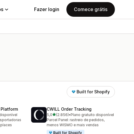
ps
Fazer login
Comece grátis
Built for Shopify
 Platform
CWILL Order Tracking
de 5 estrelas
disponível
5,0
(2.856)
•
Plano gratuito disponível
2856 avaliações ao todo
nsportadoras
Parcel Panel: rastreio de pedidos,
tplaces
menos WISMO e mais vendas
Built for Shopify