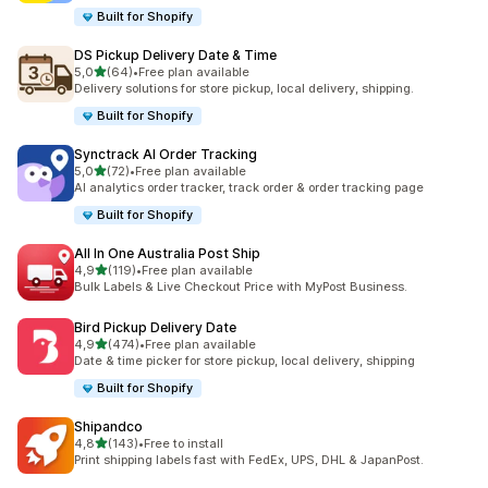
Built for Shopify
DS Pickup Delivery Date & Time
de 5 estrelas
5,0
(64)
•
Free plan available
64 total de avaliações
Delivery solutions for store pickup, local delivery, shipping.
Built for Shopify
Synctrack AI Order Tracking
de 5 estrelas
5,0
(72)
•
Free plan available
72 total de avaliações
AI analytics order tracker, track order & order tracking page
Built for Shopify
All In One Australia Post Ship
de 5 estrelas
4,9
(119)
•
Free plan available
119 total de avaliações
Bulk Labels & Live Checkout Price with MyPost Business.
Bird Pickup Delivery Date
de 5 estrelas
4,9
(474)
•
Free plan available
474 total de avaliações
Date & time picker for store pickup, local delivery, shipping
Built for Shopify
Shipandco
de 5 estrelas
4,8
(143)
•
Free to install
143 total de avaliações
Print shipping labels fast with FedEx, UPS, DHL & JapanPost.