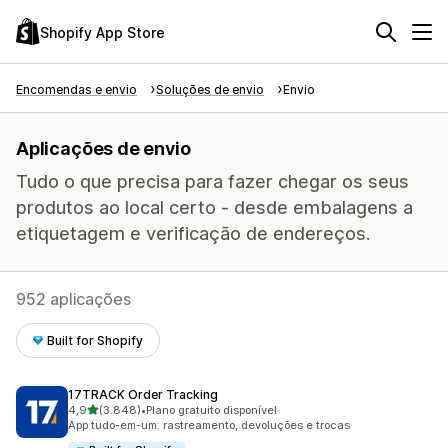
Shopify App Store
Encomendas e envio
Soluções de envio
Envio
Aplicações de envio
Tudo o que precisa para fazer chegar os seus
produtos ao local certo - desde embalagens a
etiquetagem e verificação de endereços.
952 aplicações
Built for Shopify
17TRACK Order Tracking
de 5 estrelas
4,9
(3.848)
•
Plano gratuito disponível
3848 total de avaliações
App tudo-em-um: rastreamento, devoluções e trocas