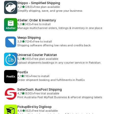
Shippo ‑ Simplified Shipping
de 5 estrelas
4,2
(283)
•
Free plan available
283 total de avaliações
Simplify shipping, save, and grow your business
4Seller: Order & Inventory
de 5 estrelas
5,0
(43)
•
Free to install
43 total de avaliações
Manage multichannel orders, listings & inventory in one place
Veeqo Shipping
de 5 estrelas
3,9
(124)
•
Free to install
124 total de avaliações
Shipping software offering low rates and credits back
Universal Courier Pakistan
de 5 estrelas
5,0
(40)
•
Free plan available
40 total de avaliações
Upload shipments bookings in any courier service in Pakistan.
PostEx
de 5 estrelas
4,1
(16)
•
Free to install
16 total de avaliações
Order shipment booking and fulfillments in PostEx
SellerDash: AusPost Shipping
de 5 estrelas
4,7
(630)
•
Free trial available
630 total de avaliações
Print Australia Post MyPost Business & eParcel shipping labels
PickupBird by Digiloop
de 5 estrelas
4,8
(62)
•
Free trial available
62 total de avaliações