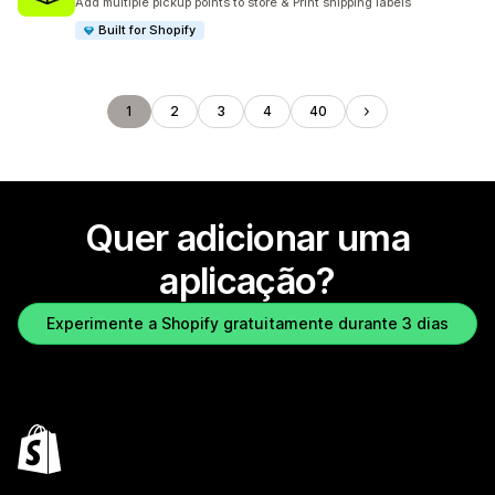
Add multiple pickup points to store & Print shipping labels
Built for Shopify
1
2
3
4
40
Quer adicionar uma
aplicação?
Experimente a Shopify gratuitamente durante 3 dias