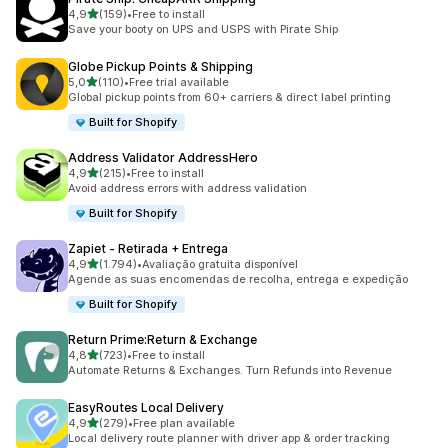
de 5 estrelas
4,9
(159)
•
Free to install
159 total de avaliações
Save your booty on UPS and USPS with Pirate Ship
Globe Pickup Points & Shipping
de 5 estrelas
5,0
(110)
•
Free trial available
110 total de avaliações
Global pickup points from 60+ carriers & direct label printing
Built for Shopify
Address Validator AddressHero
de 5 estrelas
4,9
(215)
•
Free to install
215 total de avaliações
Avoid address errors with address validation
Built for Shopify
Zapiet ‑ Retirada + Entrega
de 5 estrelas
4,9
(1.794)
•
Avaliação gratuita disponível
1794 total de avaliações
Agende as suas encomendas de recolha, entrega e expedição
Built for Shopify
Return Prime:Return & Exchange
de 5 estrelas
4,8
(723)
•
Free to install
723 total de avaliações
Automate Returns & Exchanges. Turn Refunds into Revenue
EasyRoutes Local Delivery
de 5 estrelas
4,9
(279)
•
Free plan available
279 total de avaliações
Local delivery route planner with driver app & order tracking