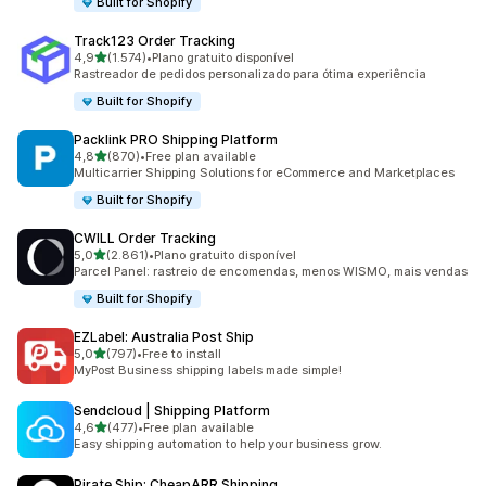
Built for Shopify
Track123 Order Tracking
de 5 estrelas
4,9
(1.574)
•
Plano gratuito disponível
1574 total de avaliações
Rastreador de pedidos personalizado para ótima experiência
Built for Shopify
Packlink PRO Shipping Platform
de 5 estrelas
4,8
(870)
•
Free plan available
870 total de avaliações
Multicarrier Shipping Solutions for eCommerce and Marketplaces
Built for Shopify
CWILL Order Tracking
de 5 estrelas
5,0
(2.861)
•
Plano gratuito disponível
2861 total de avaliações
Parcel Panel: rastreio de encomendas, menos WISMO, mais vendas
Built for Shopify
EZLabel: Australia Post Ship
de 5 estrelas
5,0
(797)
•
Free to install
797 total de avaliações
MyPost Business shipping labels made simple!
Sendcloud | Shipping Platform
de 5 estrelas
4,6
(477)
•
Free plan available
477 total de avaliações
Easy shipping automation to help your business grow.
Pirate Ship: CheapARR Shipping