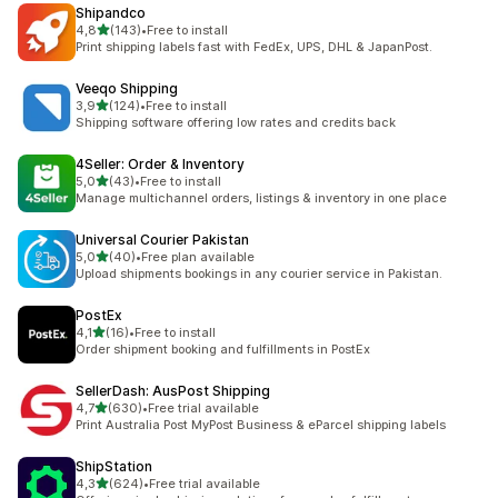
Shipandco
de 5 estrelas
4,8
(143)
•
Free to install
143 total de avaliações
Print shipping labels fast with FedEx, UPS, DHL & JapanPost.
Veeqo Shipping
de 5 estrelas
3,9
(124)
•
Free to install
124 total de avaliações
Shipping software offering low rates and credits back
4Seller: Order & Inventory
de 5 estrelas
5,0
(43)
•
Free to install
43 total de avaliações
Manage multichannel orders, listings & inventory in one place
Universal Courier Pakistan
de 5 estrelas
5,0
(40)
•
Free plan available
40 total de avaliações
Upload shipments bookings in any courier service in Pakistan.
PostEx
de 5 estrelas
4,1
(16)
•
Free to install
16 total de avaliações
Order shipment booking and fulfillments in PostEx
SellerDash: AusPost Shipping
de 5 estrelas
4,7
(630)
•
Free trial available
630 total de avaliações
Print Australia Post MyPost Business & eParcel shipping labels
ShipStation
de 5 estrelas
4,3
(624)
•
Free trial available
624 total de avaliações