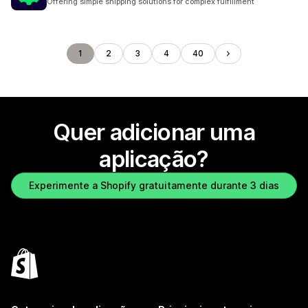
Offering simple shipping solutions for complex fulfillment
1
2
3
4
40
Quer adicionar uma
aplicação?
Experimente a Shopify gratuitamente durante 3 dias