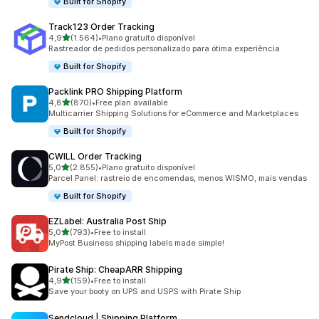
Built for Shopify
Track123 Order Tracking
de 5 estrelas
4,9
(1.564)
•
Plano gratuito disponível
1564 total de avaliações
Rastreador de pedidos personalizado para ótima experiência
Built for Shopify
Packlink PRO Shipping Platform
de 5 estrelas
4,8
(870)
•
Free plan available
870 total de avaliações
Multicarrier Shipping Solutions for eCommerce and Marketplaces
Built for Shopify
CWILL Order Tracking
de 5 estrelas
5,0
(2.855)
•
Plano gratuito disponível
2855 total de avaliações
Parcel Panel: rastreio de encomendas, menos WISMO, mais vendas
Built for Shopify
EZLabel: Australia Post Ship
de 5 estrelas
5,0
(793)
•
Free to install
793 total de avaliações
MyPost Business shipping labels made simple!
Pirate Ship: CheapARR Shipping
de 5 estrelas
4,9
(159)
•
Free to install
159 total de avaliações
Save your booty on UPS and USPS with Pirate Ship
Sendcloud | Shipping Platform