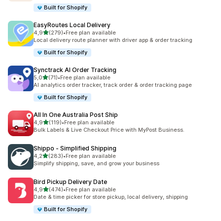
Built for Shopify
EasyRoutes Local Delivery
de 5 estrelas
4,9
(279)
•
Free plan available
279 total de avaliações
Local delivery route planner with driver app & order tracking
Built for Shopify
Synctrack AI Order Tracking
de 5 estrelas
5,0
(71)
•
Free plan available
71 total de avaliações
AI analytics order tracker, track order & order tracking page
Built for Shopify
All In One Australia Post Ship
de 5 estrelas
4,9
(119)
•
Free plan available
119 total de avaliações
Bulk Labels & Live Checkout Price with MyPost Business.
Shippo ‑ Simplified Shipping
de 5 estrelas
4,2
(283)
•
Free plan available
283 total de avaliações
Simplify shipping, save, and grow your business
Bird Pickup Delivery Date
de 5 estrelas
4,9
(474)
•
Free plan available
474 total de avaliações
Date & time picker for store pickup, local delivery, shipping
Built for Shopify