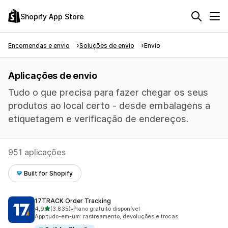
Shopify App Store
Encomendas e envio
Soluções de envio
Envio
Aplicações de envio
Tudo o que precisa para fazer chegar os seus
produtos ao local certo - desde embalagens a
etiquetagem e verificação de endereços.
951 aplicações
Built for Shopify
17TRACK Order Tracking
de 5 estrelas
4,9
(3.835)
•
Plano gratuito disponível
3835 total de avaliações
App tudo-em-um: rastreamento, devoluções e trocas