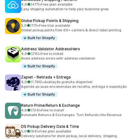
de 5 estrelas
4,6
(477)
•
Free plan available
477 total de avaliações
Easy shipping automation to help your business grow.
Globe Pickup Points & Shipping
de 5 estrelas
5,0
(111)
•
Free trial available
111 total de avaliações
Global pickup points from 60+ carriers & direct label printing
Built for Shopify
Address Validator AddressHero
de 5 estrelas
4,9
(215)
•
Free to install
215 total de avaliações
Avoid address errors with address validation
Built for Shopify
Zapiet ‑ Retirada + Entrega
de 5 estrelas
4,9
(1.796)
•
Avaliação gratuita disponível
1796 total de avaliações
Agende as suas encomendas de recolha, entrega e expedição
Built for Shopify
Return Prime:Return & Exchange
de 5 estrelas
4,8
(724)
•
Free to install
724 total de avaliações
Automate Returns & Exchanges. Turn Refunds into Revenue
DS Pickup Delivery Date & Time
de 5 estrelas
5,0
(64)
•
Free plan available
64 total de avaliações
Delivery solutions for store pickup, local delivery, shipping.