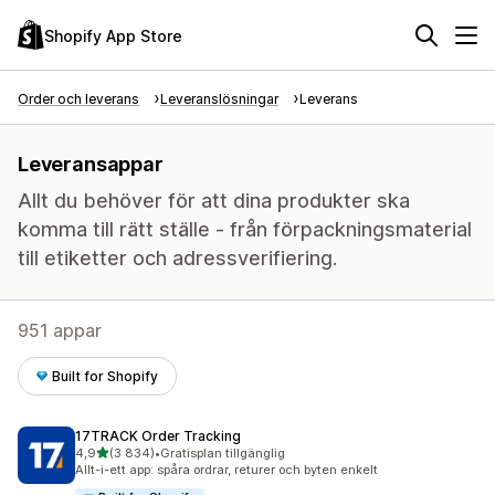
Shopify App Store
Order och leverans
Leveranslösningar
Leverans
Leveransappar
Allt du behöver för att dina produkter ska
komma till rätt ställe - från förpackningsmaterial
till etiketter och adressverifiering.
951 appar
Built for Shopify
17TRACK Order Tracking
av 5 stjärnor
4,9
(3 834)
•
Gratisplan tillgänglig
3834 recensioner totalt
Allt-i-ett app: spåra ordrar, returer och byten enkelt