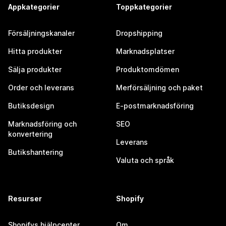
Appkategorier
Toppkategorier
Försäljningskanaler
Dropshipping
Hitta produkter
Marknadsplatser
Sälja produkter
Produktomdömen
Order och leverans
Merförsäljning och paket
Butiksdesign
E-postmarknadsföring
Marknadsföring och
SEO
konvertering
Leverans
Butikshantering
Valuta och språk
Resurser
Shopify
Shopifys hjälpcenter
Om