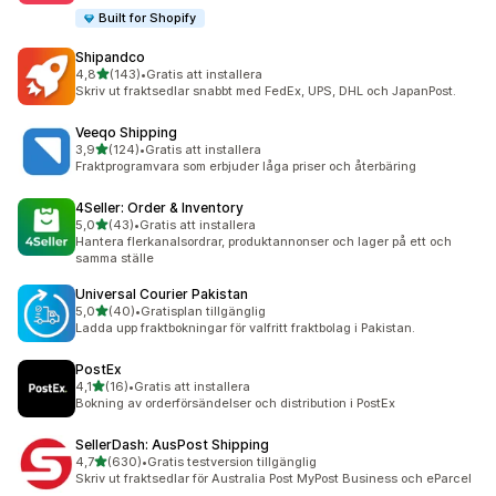
Built for Shopify
Shipandco
av 5 stjärnor
4,8
(143)
•
Gratis att installera
143 recensioner totalt
Skriv ut fraktsedlar snabbt med FedEx, UPS, DHL och JapanPost.
Veeqo Shipping
av 5 stjärnor
3,9
(124)
•
Gratis att installera
124 recensioner totalt
Fraktprogramvara som erbjuder låga priser och återbäring
4Seller: Order & Inventory
av 5 stjärnor
5,0
(43)
•
Gratis att installera
43 recensioner totalt
Hantera flerkanalsordrar, produktannonser och lager på ett och
samma ställe
Universal Courier Pakistan
av 5 stjärnor
5,0
(40)
•
Gratisplan tillgänglig
40 recensioner totalt
Ladda upp fraktbokningar för valfritt fraktbolag i Pakistan.
PostEx
av 5 stjärnor
4,1
(16)
•
Gratis att installera
16 recensioner totalt
Bokning av orderförsändelser och distribution i PostEx
SellerDash: AusPost Shipping
av 5 stjärnor
4,7
(630)
•
Gratis testversion tillgänglig
630 recensioner totalt
Skriv ut fraktsedlar för Australia Post MyPost Business och eParcel