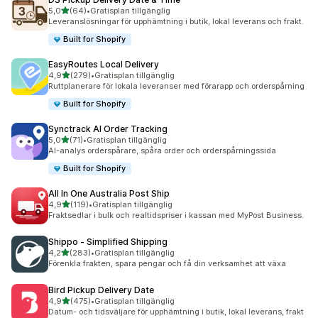
av 5 stjärnor
5,0
(64)
•
Gratisplan tillgänglig
64 recensioner totalt
Leveranslösningar för upphämtning i butik, lokal leverans och frakt.
Built for Shopify
EasyRoutes Local Delivery
av 5 stjärnor
4,9
(279)
•
Gratisplan tillgänglig
279 recensioner totalt
Ruttplanerare för lokala leveranser med förarapp och orderspårning
Built for Shopify
Synctrack AI Order Tracking
av 5 stjärnor
5,0
(71)
•
Gratisplan tillgänglig
71 recensioner totalt
AI-analys orderspårare, spåra order och orderspårningssida
Built for Shopify
All In One Australia Post Ship
av 5 stjärnor
4,9
(119)
•
Gratisplan tillgänglig
119 recensioner totalt
Fraktsedlar i bulk och realtidspriser i kassan med MyPost Business.
Shippo ‑ Simplified Shipping
av 5 stjärnor
4,2
(283)
•
Gratisplan tillgänglig
283 recensioner totalt
Förenkla frakten, spara pengar och få din verksamhet att växa
Bird Pickup Delivery Date
av 5 stjärnor
4,9
(475)
•
Gratisplan tillgänglig
475 recensioner totalt
Datum- och tidsväljare för upphämtning i butik, lokal leverans, frakt