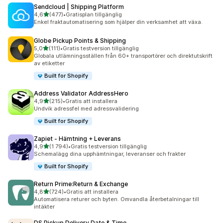
Sendcloud | Shipping Platform
av 5 stjärnor
4,6
(477)
•
Gratisplan tillgänglig
477 recensioner totalt
Enkel fraktautomatisering som hjälper din verksamhet att växa.
Globe Pickup Points & Shipping
av 5 stjärnor
5,0
(111)
•
Gratis testversion tillgänglig
111 recensioner totalt
Globala utlämningsställen från 60+ transportörer och direktutskrift
av etiketter
Built for Shopify
Address Validator AddressHero
av 5 stjärnor
4,9
(215)
•
Gratis att installera
215 recensioner totalt
Undvik adressfel med adressvalidering
Built for Shopify
Zapiet ‑ Hämtning + Leverans
av 5 stjärnor
4,9
(1 794)
•
Gratis testversion tillgänglig
1794 recensioner totalt
Schemalägg dina upphämtningar, leveranser och frakter
Built for Shopify
Return Prime:Return & Exchange
av 5 stjärnor
4,8
(724)
•
Gratis att installera
724 recensioner totalt
Automatisera returer och byten. Omvandla återbetalningar till
intäkter
DS Pickup Delivery Date & Time