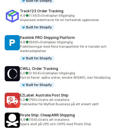
Built for Shopify
Track123 Order Tracking
av 5 stjärnor
4,9
(1 563)
•
Gratisplan tillgänglig
1563 recensioner totalt
Anpassad ordertracer för en fantastisk upplevelse
Built for Shopify
Packlink PRO Shipping Platform
av 5 stjärnor
4,8
(869)
•
Gratisplan tillgänglig
869 recensioner totalt
Fraktlösningar med flera transportörer för e-handel och
marknadsplatser
Built for Shopify
CWILL Order Tracking
av 5 stjärnor
5,0
(2 854)
•
Gratisplan tillgänglig
2854 recensioner totalt
Parcel Panel: spåra ordrar, mindre WISMO, mer försäljning
Built for Shopify
EZLabel: Australia Post Ship
av 5 stjärnor
5,0
(795)
•
Gratis att installera
795 recensioner totalt
Fraktsedlar för MyPost Business på ett enkelt sätt!
Pirate Ship: CheapARR Shipping
av 5 stjärnor
4,9
(159)
•
Gratis att installera
159 recensioner totalt
Spara stort på UPS och USPS med Pirate Ship