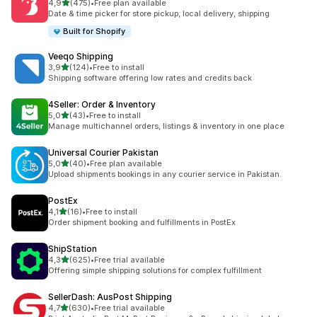
5 yıldız üzerinden
4,9
(475)
•
Free plan available
toplam 475 değerlendirme
Date & time picker for store pickup, local delivery, shipping
Built for Shopify
Veeqo Shipping
5 yıldız üzerinden
3,9
(124)
•
Free to install
toplam 124 değerlendirme
Shipping software offering low rates and credits back
4Seller: Order & Inventory
5 yıldız üzerinden
5,0
(43)
•
Free to install
toplam 43 değerlendirme
Manage multichannel orders, listings & inventory in one place
Universal Courier Pakistan
5 yıldız üzerinden
5,0
(40)
•
Free plan available
toplam 40 değerlendirme
Upload shipments bookings in any courier service in Pakistan.
PostEx
5 yıldız üzerinden
4,1
(16)
•
Free to install
toplam 16 değerlendirme
Order shipment booking and fulfillments in PostEx
ShipStation
5 yıldız üzerinden
4,3
(625)
•
Free trial available
toplam 625 değerlendirme
Offering simple shipping solutions for complex fulfillment
SellerDash: AusPost Shipping
5 yıldız üzerinden
4,7
(630)
•
Free trial available
toplam 630 değerlendirme