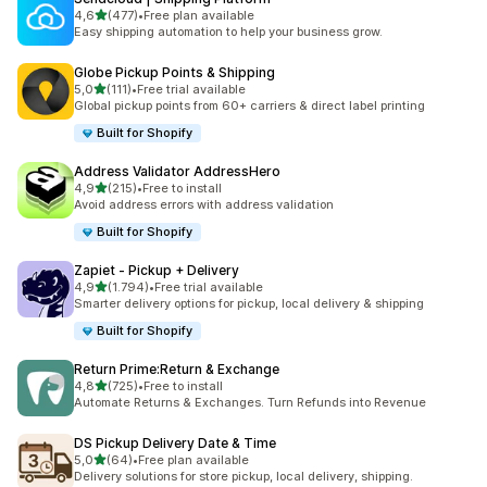
5 yıldız üzerinden
4,6
(477)
•
Free plan available
toplam 477 değerlendirme
Easy shipping automation to help your business grow.
Globe Pickup Points & Shipping
5 yıldız üzerinden
5,0
(111)
•
Free trial available
toplam 111 değerlendirme
Global pickup points from 60+ carriers & direct label printing
Built for Shopify
Address Validator AddressHero
5 yıldız üzerinden
4,9
(215)
•
Free to install
toplam 215 değerlendirme
Avoid address errors with address validation
Built for Shopify
Zapiet ‑ Pickup + Delivery
5 yıldız üzerinden
4,9
(1.794)
•
Free trial available
toplam 1794 değerlendirme
Smarter delivery options for pickup, local delivery & shipping
Built for Shopify
Return Prime:Return & Exchange
5 yıldız üzerinden
4,8
(725)
•
Free to install
toplam 725 değerlendirme
Automate Returns & Exchanges. Turn Refunds into Revenue
DS Pickup Delivery Date & Time
5 yıldız üzerinden
5,0
(64)
•
Free plan available
toplam 64 değerlendirme
Delivery solutions for store pickup, local delivery, shipping.