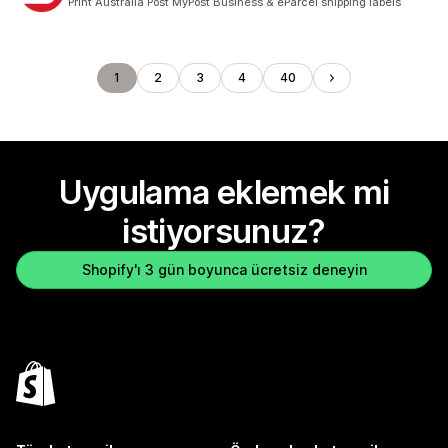
Print Australia Post MyPost Business & eParcel shipping labels
1
2
3
4
40
Uygulama eklemek mi
istiyorsunuz?
Shopify'ı 3 gün boyunca ücretsiz deneyin