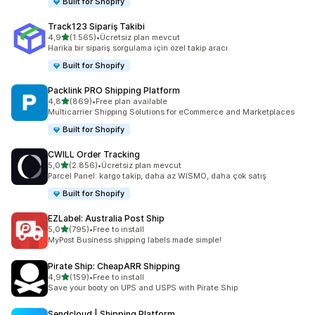
Built for Shopify
Track123 Sipariş Takibi
5 yıldız üzerinden
4,9
(1.565)
•
Ücretsiz plan mevcut
toplam 1565 değerlendirme
Harika bir sipariş sorgulama için özel takip aracı.
Built for Shopify
Packlink PRO Shipping Platform
5 yıldız üzerinden
4,8
(869)
•
Free plan available
toplam 869 değerlendirme
Multicarrier Shipping Solutions for eCommerce and Marketplaces
Built for Shopify
CWILL Order Tracking
5 yıldız üzerinden
5,0
(2.856)
•
Ücretsiz plan mevcut
toplam 2856 değerlendirme
Parcel Panel: kargo takip, daha az WISMO, daha çok satış
Built for Shopify
EZLabel: Australia Post Ship
5 yıldız üzerinden
5,0
(795)
•
Free to install
toplam 795 değerlendirme
MyPost Business shipping labels made simple!
Pirate Ship: CheapARR Shipping
5 yıldız üzerinden
4,9
(159)
•
Free to install
toplam 159 değerlendirme
Save your booty on UPS and USPS with Pirate Ship
Sendcloud | Shipping Platform