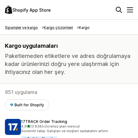
Shopify App Store
Siparişler ve kargo
Kargo çözümleri
Kargo
Kargo uygulamaları
Paketlemeden etiketlere ve adres doğrulamaya
kadar ürünlerinizi doğru yere ulaştırmak için
ihtiyacınız olan her şey.
951 uygulama
Built for Shopify
17TRACK Order Tracking
5 yıldız üzerinden
4,9
(3.838)
•
Ücretsiz plan mevcut
toplam 3838 değerlendirme
Güvenilir takip: Satışları ve müşteri sadakatini artırın