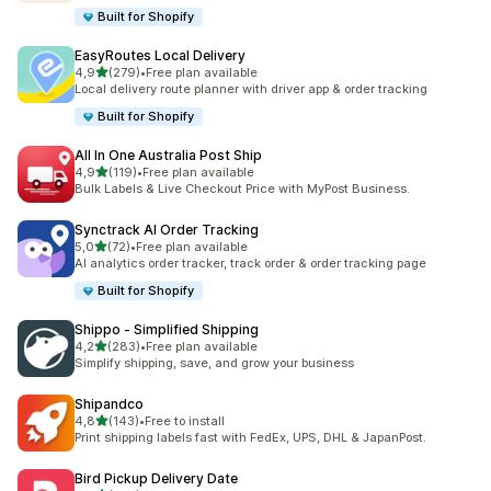
Built for Shopify
EasyRoutes Local Delivery
5 yıldız üzerinden
4,9
(279)
•
Free plan available
toplam 279 değerlendirme
Local delivery route planner with driver app & order tracking
Built for Shopify
All In One Australia Post Ship
5 yıldız üzerinden
4,9
(119)
•
Free plan available
toplam 119 değerlendirme
Bulk Labels & Live Checkout Price with MyPost Business.
Synctrack AI Order Tracking
5 yıldız üzerinden
5,0
(72)
•
Free plan available
toplam 72 değerlendirme
AI analytics order tracker, track order & order tracking page
Built for Shopify
Shippo ‑ Simplified Shipping
5 yıldız üzerinden
4,2
(283)
•
Free plan available
toplam 283 değerlendirme
Simplify shipping, save, and grow your business
Shipandco
5 yıldız üzerinden
4,8
(143)
•
Free to install
toplam 143 değerlendirme
Print shipping labels fast with FedEx, UPS, DHL & JapanPost.
Bird Pickup Delivery Date