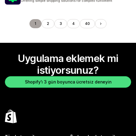
Offering simple shipping solutions for complex fulfillment
1
2
3
4
40
Uygulama eklemek mi
istiyorsunuz?
Shopify'ı 3 gün boyunca ücretsiz deneyin