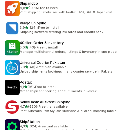
Shipandco
5 yıldız üzerinden
4,8
(143)
•
Free to install
toplam 143 değerlendirme
Print shipping labels fast with FedEx, UPS, DHL & JapanPost.
Veeqo Shipping
5 yıldız üzerinden
3,9
(124)
•
Free to install
toplam 124 değerlendirme
Shipping software offering low rates and credits back
4Seller: Order & Inventory
5 yıldız üzerinden
5,0
(43)
•
Free to install
toplam 43 değerlendirme
Manage multichannel orders, listings & inventory in one place
Universal Courier Pakistan
5 yıldız üzerinden
5,0
(40)
•
Free plan available
toplam 40 değerlendirme
Upload shipments bookings in any courier service in Pakistan.
PostEx
5 yıldız üzerinden
4,1
(16)
•
Free to install
toplam 16 değerlendirme
Order shipment booking and fulfillments in PostEx
SellerDash: AusPost Shipping
5 yıldız üzerinden
4,7
(630)
•
Free trial available
toplam 630 değerlendirme
Print Australia Post MyPost Business & eParcel shipping labels
ShipStation
5 yıldız üzerinden
4,3
(624)
•
Free trial available
toplam 624 değerlendirme