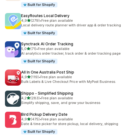
Built for Shopify
EasyRoutes Local Delivery
5 yıldız üzerinden
4,9
(279)
•
Free plan available
toplam 279 değerlendirme
Local delivery route planner with driver app & order tracking
Built for Shopify
Synctrack AI Order Tracking
5 yıldız üzerinden
5,0
(71)
•
Free plan available
toplam 71 değerlendirme
AI analytics order tracker, track order & order tracking page
Built for Shopify
All In One Australia Post Ship
5 yıldız üzerinden
4,9
(119)
•
Free plan available
toplam 119 değerlendirme
Bulk Labels & Live Checkout Price with MyPost Business.
Shippo ‑ Simplified Shipping
5 yıldız üzerinden
4,2
(283)
•
Free plan available
toplam 283 değerlendirme
Simplify shipping, save, and grow your business
Bird Pickup Delivery Date
5 yıldız üzerinden
4,9
(475)
•
Free plan available
toplam 475 değerlendirme
Date & time picker for store pickup, local delivery, shipping
Built for Shopify