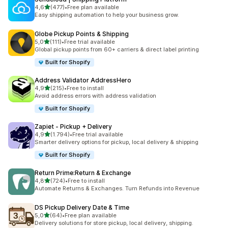
5 yıldız üzerinden
4,6
(477)
•
Free plan available
toplam 477 değerlendirme
Easy shipping automation to help your business grow.
Globe Pickup Points & Shipping
5 yıldız üzerinden
5,0
(111)
•
Free trial available
toplam 111 değerlendirme
Global pickup points from 60+ carriers & direct label printing
Built for Shopify
Address Validator AddressHero
5 yıldız üzerinden
4,9
(215)
•
Free to install
toplam 215 değerlendirme
Avoid address errors with address validation
Built for Shopify
Zapiet ‑ Pickup + Delivery
5 yıldız üzerinden
4,9
(1.794)
•
Free trial available
toplam 1794 değerlendirme
Smarter delivery options for pickup, local delivery & shipping
Built for Shopify
Return Prime:Return & Exchange
5 yıldız üzerinden
4,8
(724)
•
Free to install
toplam 724 değerlendirme
Automate Returns & Exchanges. Turn Refunds into Revenue
DS Pickup Delivery Date & Time
5 yıldız üzerinden
5,0
(64)
•
Free plan available
toplam 64 değerlendirme
Delivery solutions for store pickup, local delivery, shipping.