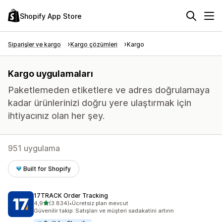
Shopify App Store
Siparişler ve kargo
Kargo çözümleri
Kargo
Kargo uygulamaları
Paketlemeden etiketlere ve adres doğrulamaya
kadar ürünlerinizi doğru yere ulaştırmak için
ihtiyacınız olan her şey.
951 uygulama
Built for Shopify
17TRACK Order Tracking
5 yıldız üzerinden
4,9
(3.834)
•
Ücretsiz plan mevcut
toplam 3834 değerlendirme
Güvenilir takip: Satışları ve müşteri sadakatini artırın