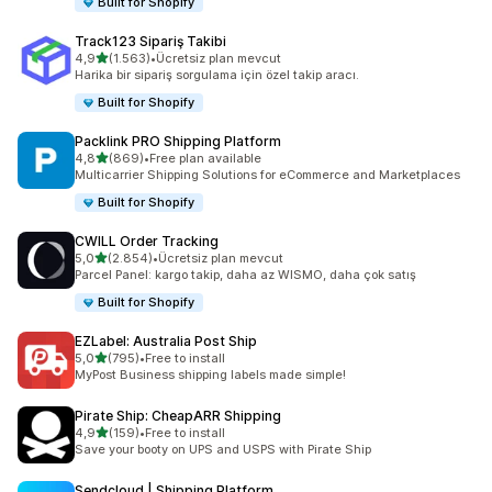
Built for Shopify
Track123 Sipariş Takibi
5 yıldız üzerinden
4,9
(1.563)
•
Ücretsiz plan mevcut
toplam 1563 değerlendirme
Harika bir sipariş sorgulama için özel takip aracı.
Built for Shopify
Packlink PRO Shipping Platform
5 yıldız üzerinden
4,8
(869)
•
Free plan available
toplam 869 değerlendirme
Multicarrier Shipping Solutions for eCommerce and Marketplaces
Built for Shopify
CWILL Order Tracking
5 yıldız üzerinden
5,0
(2.854)
•
Ücretsiz plan mevcut
toplam 2854 değerlendirme
Parcel Panel: kargo takip, daha az WISMO, daha çok satış
Built for Shopify
EZLabel: Australia Post Ship
5 yıldız üzerinden
5,0
(795)
•
Free to install
toplam 795 değerlendirme
MyPost Business shipping labels made simple!
Pirate Ship: CheapARR Shipping
5 yıldız üzerinden
4,9
(159)
•
Free to install
toplam 159 değerlendirme
Save your booty on UPS and USPS with Pirate Ship
Sendcloud | Shipping Platform