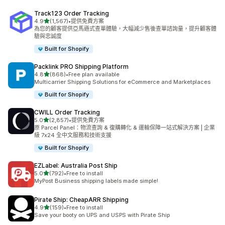
Track123 Order Tracking
滿分 5 顆星
4.9
(1,567)
•
提供免費方案
共有 1567 則評價
為您的顧客提供亞馬遜式查單體驗，大幅減少售後查單諮詢量，提升顧客體
驗與忠誠度
Built for Shopify
Packlink PRO Shipping Platform
滿分 5 顆星
4.8
(868)
•
Free plan available
共有 868 則評價
Multicarrier Shipping Solutions for eCommerce and Marketplaces
Built for Shopify
CWILL Order Tracking
滿分 5 顆星
5.0
(2,857)
•
提供免費方案
共有 2857 則評價
原 Parcel Panel：物流查詢 & 復購轉化 & 運輸保障一站式解決方案 | 企業
級 7x24 全中文服務和技術支援
Built for Shopify
EZLabel: Australia Post Ship
滿分 5 顆星
5.0
(792)
•
Free to install
共有 792 則評價
MyPost Business shipping labels made simple!
Pirate Ship: CheapARR Shipping
滿分 5 顆星
4.9
(159)
•
Free to install
共有 159 則評價
Save your booty on UPS and USPS with Pirate Ship