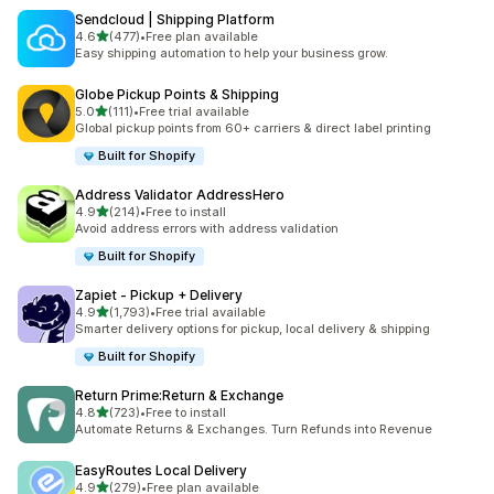
Sendcloud | Shipping Platform
滿分 5 顆星
4.6
(477)
•
Free plan available
共有 477 則評價
Easy shipping automation to help your business grow.
Globe Pickup Points & Shipping
滿分 5 顆星
5.0
(111)
•
Free trial available
共有 111 則評價
Global pickup points from 60+ carriers & direct label printing
Built for Shopify
Address Validator AddressHero
滿分 5 顆星
4.9
(214)
•
Free to install
共有 214 則評價
Avoid address errors with address validation
Built for Shopify
Zapiet ‑ Pickup + Delivery
滿分 5 顆星
4.9
(1,793)
•
Free trial available
共有 1793 則評價
Smarter delivery options for pickup, local delivery & shipping
Built for Shopify
Return Prime:Return & Exchange
滿分 5 顆星
4.8
(723)
•
Free to install
共有 723 則評價
Automate Returns & Exchanges. Turn Refunds into Revenue
EasyRoutes Local Delivery
滿分 5 顆星
4.9
(279)
•
Free plan available