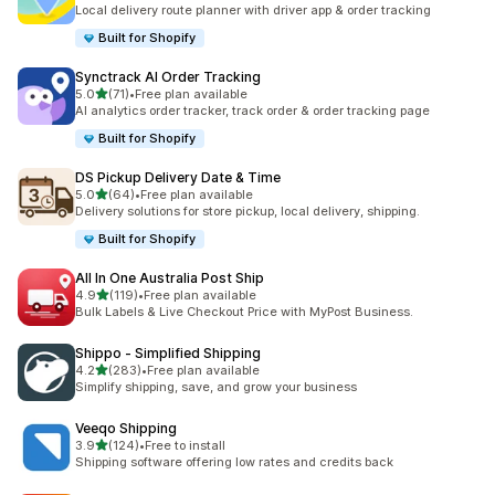
共有 279 則評價
Local delivery route planner with driver app & order tracking
Built for Shopify
Synctrack AI Order Tracking
滿分 5 顆星
5.0
(71)
•
Free plan available
共有 71 則評價
AI analytics order tracker, track order & order tracking page
Built for Shopify
DS Pickup Delivery Date & Time
滿分 5 顆星
5.0
(64)
•
Free plan available
共有 64 則評價
Delivery solutions for store pickup, local delivery, shipping.
Built for Shopify
All In One Australia Post Ship
滿分 5 顆星
4.9
(119)
•
Free plan available
共有 119 則評價
Bulk Labels & Live Checkout Price with MyPost Business.
Shippo ‑ Simplified Shipping
滿分 5 顆星
4.2
(283)
•
Free plan available
共有 283 則評價
Simplify shipping, save, and grow your business
Veeqo Shipping
滿分 5 顆星
3.9
(124)
•
Free to install
共有 124 則評價
Shipping software offering low rates and credits back