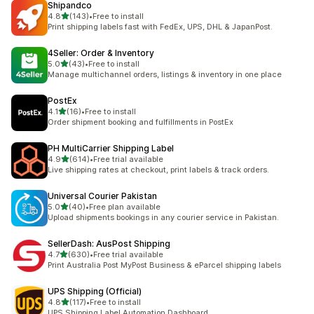
Shipandco
滿分 5 顆星
4.8
(143)
•
Free to install
共有 143 則評價
Print shipping labels fast with FedEx, UPS, DHL & JapanPost.
4Seller: Order & Inventory
滿分 5 顆星
5.0
(43)
•
Free to install
共有 43 則評價
Manage multichannel orders, listings & inventory in one place
PostEx
滿分 5 顆星
4.1
(16)
•
Free to install
共有 16 則評價
Order shipment booking and fulfillments in PostEx
PH MultiCarrier Shipping Label
滿分 5 顆星
4.9
(614)
•
Free trial available
共有 614 則評價
Live shipping rates at checkout, print labels & track orders.
Universal Courier Pakistan
滿分 5 顆星
5.0
(40)
•
Free plan available
共有 40 則評價
Upload shipments bookings in any courier service in Pakistan.
SellerDash: AusPost Shipping
滿分 5 顆星
4.7
(630)
•
Free trial available
共有 630 則評價
Print Australia Post MyPost Business & eParcel shipping labels
UPS Shipping (Official)
滿分 5 顆星
4.8
(117)
•
Free to install
共有 117 則評價
UPS Shipping Label Automation Dashboard