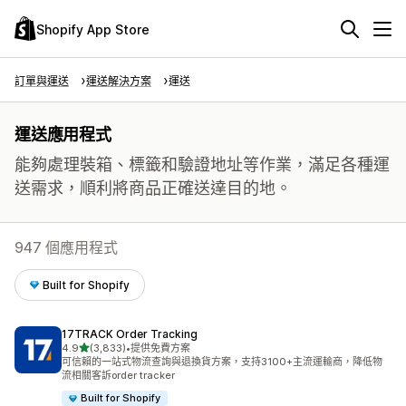
Shopify App Store
訂單與運送
運送解決方案
運送
運送應用程式
能夠處理裝箱、標籤和驗證地址等作業，滿足各種運
送需求，順利將商品正確送達目的地。
947 個應用程式
Built for Shopify
17TRACK Order Tracking
滿分 5 顆星
4.9
(3,833)
•
提供免費方案
共有 3833 則評價
可信賴的一站式物流查詢與退換貨方案，支持3100+主流運輸商，降低物
流相關客訴order tracker
Built for Shopify