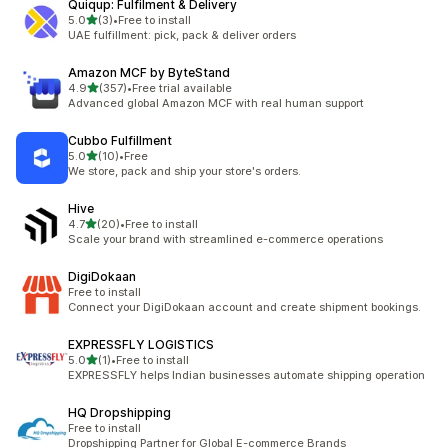
Quiqup: Fulfilment & Delivery
เต็ม 5 ดาว
5.0
(3)
•
Free to install
ทั้งหมด 3 รีวิว
UAE fulfillment: pick, pack & deliver orders
Amazon MCF by ByteStand
เต็ม 5 ดาว
4.9
(357)
•
Free trial available
ทั้งหมด 357 รีวิว
Advanced global Amazon MCF with real human support
Cubbo Fulfillment
เต็ม 5 ดาว
5.0
(10)
•
Free
ทั้งหมด 10 รีวิว
We store, pack and ship your store's orders.
Hive
เต็ม 5 ดาว
4.7
(20)
•
Free to install
ทั้งหมด 20 รีวิว
Scale your brand with streamlined e-commerce operations
DigiDokaan
Free to install
Connect your DigiDokaan account and create shipment bookings.
EXPRESSFLY LOGISTICS
เต็ม 5 ดาว
5.0
(1)
•
Free to install
ทั้งหมด 1 รีวิว
EXPRESSFLY helps Indian businesses automate shipping operation
HQ Dropshipping
Free to install
Dropshipping Partner for Global E-commerce Brands