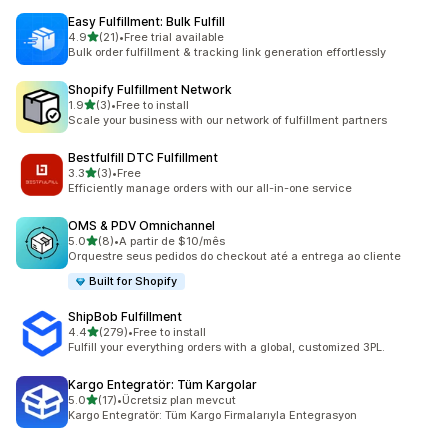
Easy Fulfillment: Bulk Fulfill
เต็ม 5 ดาว
4.9
(21)
•
Free trial available
ทั้งหมด 21 รีวิว
Bulk order fulfillment & tracking link generation effortlessly
Shopify Fulfillment Network
เต็ม 5 ดาว
1.9
(3)
•
Free to install
ทั้งหมด 3 รีวิว
Scale your business with our network of fulfillment partners
Bestfulfill DTC Fulfillment
เต็ม 5 ดาว
3.3
(3)
•
Free
ทั้งหมด 3 รีวิว
Efficiently manage orders with our all-in-one service
OMS & PDV Omnichannel
เต็ม 5 ดาว
5.0
(8)
•
A partir de $10/mês
ทั้งหมด 8 รีวิว
Orquestre seus pedidos do checkout até a entrega ao cliente
Built for Shopify
ShipBob Fulfillment
เต็ม 5 ดาว
4.4
(279)
•
Free to install
ทั้งหมด 279 รีวิว
Fulfill your everything orders with a global, customized 3PL.
Kargo Entegratör: Tüm Kargolar
เต็ม 5 ดาว
5.0
(17)
•
Ücretsiz plan mevcut
ทั้งหมด 17 รีวิว
Kargo Entegratör: Tüm Kargo Firmalarıyla Entegrasyon