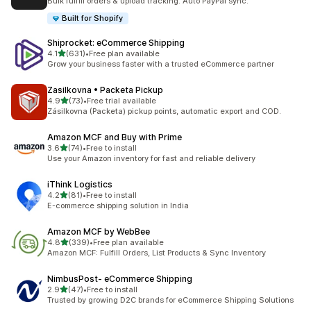
Bulk fulfill orders & upload tracking. Auto PayPal sync.
Built for Shopify
Shiprocket: eCommerce Shipping
เต็ม 5 ดาว
4.1
(631)
•
Free plan available
ทั้งหมด 631 รีวิว
Grow your business faster with a trusted eCommerce partner
Zasilkovna • Packeta Pickup
เต็ม 5 ดาว
4.9
(73)
•
Free trial available
ทั้งหมด 73 รีวิว
Zásilkovna (Packeta) pickup points, automatic export and COD.
Amazon MCF and Buy with Prime
เต็ม 5 ดาว
3.6
(74)
•
Free to install
ทั้งหมด 74 รีวิว
Use your Amazon inventory for fast and reliable delivery
iThink Logistics
เต็ม 5 ดาว
4.2
(81)
•
Free to install
ทั้งหมด 81 รีวิว
E-commerce shipping solution in India
Amazon MCF by WebBee
เต็ม 5 ดาว
4.8
(339)
•
Free plan available
ทั้งหมด 339 รีวิว
Amazon MCF: Fulfill Orders, List Products & Sync Inventory
NimbusPost‑ eCommerce Shipping
เต็ม 5 ดาว
2.9
(47)
•
Free to install
ทั้งหมด 47 รีวิว
Trusted by growing D2C brands for eCommerce Shipping Solutions