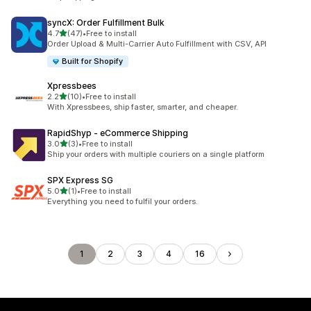
syncX: Order Fulfillment Bulk
เต็ม 5 ดาว
4.7
(47)
•
Free to install
ทั้งหมด 47 รีวิว
Order Upload & Multi-Carrier Auto Fulfillment with CSV, API
Built for Shopify
Xpressbees
เต็ม 5 ดาว
2.2
(10)
•
Free to install
ทั้งหมด 10 รีวิว
With Xpressbees, ship faster, smarter, and cheaper.
RapidShyp ‑ eCommerce Shipping
เต็ม 5 ดาว
3.0
(3)
•
Free to install
ทั้งหมด 3 รีวิว
Ship your orders with multiple couriers on a single platform
SPX Express SG
เต็ม 5 ดาว
5.0
(1)
•
Free to install
ทั้งหมด 1 รีวิว
Everything you need to fulfil your orders.
1
2
3
4
16