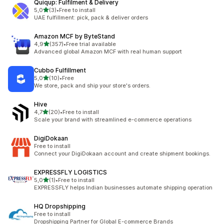
Quiqup: Fulfilment & Delivery
5 yıldız üzerinden
5,0
(3)
•
Free to install
toplam 3 değerlendirme
UAE fulfillment: pick, pack & deliver orders
Amazon MCF by ByteStand
5 yıldız üzerinden
4,9
(357)
•
Free trial available
toplam 357 değerlendirme
Advanced global Amazon MCF with real human support
Cubbo Fulfillment
5 yıldız üzerinden
5,0
(10)
•
Free
toplam 10 değerlendirme
We store, pack and ship your store's orders.
Hive
5 yıldız üzerinden
4,7
(20)
•
Free to install
toplam 20 değerlendirme
Scale your brand with streamlined e-commerce operations
DigiDokaan
Free to install
Connect your DigiDokaan account and create shipment bookings.
EXPRESSFLY LOGISTICS
5 yıldız üzerinden
5,0
(1)
•
Free to install
toplam 1 değerlendirme
EXPRESSFLY helps Indian businesses automate shipping operation
HQ Dropshipping
Free to install
Dropshipping Partner for Global E-commerce Brands