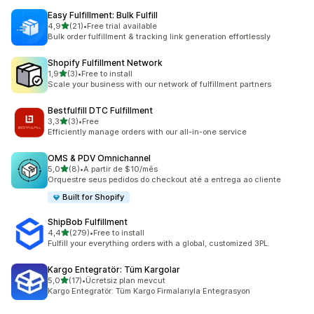
Easy Fulfillment: Bulk Fulfill
5 yıldız üzerinden
4,9
(21)
•
Free trial available
toplam 21 değerlendirme
Bulk order fulfillment & tracking link generation effortlessly
Shopify Fulfillment Network
5 yıldız üzerinden
1,9
(3)
•
Free to install
toplam 3 değerlendirme
Scale your business with our network of fulfillment partners
Bestfulfill DTC Fulfillment
5 yıldız üzerinden
3,3
(3)
•
Free
toplam 3 değerlendirme
Efficiently manage orders with our all-in-one service
OMS & PDV Omnichannel
5 yıldız üzerinden
5,0
(8)
•
A partir de $10/mês
toplam 8 değerlendirme
Orquestre seus pedidos do checkout até a entrega ao cliente
Built for Shopify
ShipBob Fulfillment
5 yıldız üzerinden
4,4
(279)
•
Free to install
toplam 279 değerlendirme
Fulfill your everything orders with a global, customized 3PL.
Kargo Entegratör: Tüm Kargolar
5 yıldız üzerinden
5,0
(17)
•
Ücretsiz plan mevcut
toplam 17 değerlendirme
Kargo Entegratör: Tüm Kargo Firmalarıyla Entegrasyon