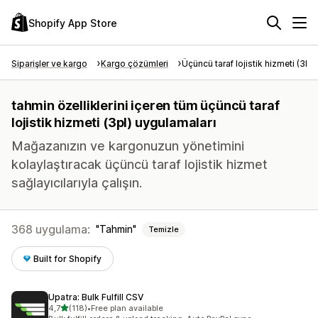
Shopify App Store
Siparişler ve kargo
Kargo çözümleri
Üçüncü taraf lojistik hizmeti (3PL
tahmin özelliklerini içeren tüm üçüncü taraf
lojistik hizmeti (3pl) uygulamaları
Mağazanızın ve kargonuzun yönetimini
kolaylaştıracak üçüncü taraf lojistik hizmet
sağlayıcılarıyla çalışın.
368 uygulama:
Tahmin
Temizle
Built for Shopify
Upatra: Bulk Fulfill CSV
5 yıldız üzerinden
4,7
(118)
•
Free plan available
toplam 118 değerlendirme