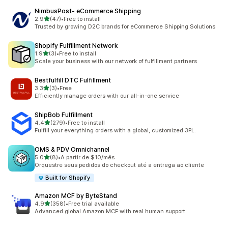
NimbusPost‑ eCommerce Shipping
เต็ม 5 ดาว
2.9
(47)
•
Free to install
ทั้งหมด 47 รีวิว
Trusted by growing D2C brands for eCommerce Shipping Solutions
Shopify Fulfillment Network
เต็ม 5 ดาว
1.9
(3)
•
Free to install
ทั้งหมด 3 รีวิว
Scale your business with our network of fulfillment partners
Bestfulfill DTC Fulfillment
เต็ม 5 ดาว
3.3
(3)
•
Free
ทั้งหมด 3 รีวิว
Efficiently manage orders with our all-in-one service
ShipBob Fulfillment
เต็ม 5 ดาว
4.4
(279)
•
Free to install
ทั้งหมด 279 รีวิว
Fulfill your everything orders with a global, customized 3PL.
OMS & PDV Omnichannel
เต็ม 5 ดาว
5.0
(8)
•
A partir de $10/mês
ทั้งหมด 8 รีวิว
Orquestre seus pedidos do checkout até a entrega ao cliente
Built for Shopify
Amazon MCF by ByteStand
เต็ม 5 ดาว
4.9
(358)
•
Free trial available
ทั้งหมด 358 รีวิว
Advanced global Amazon MCF with real human support