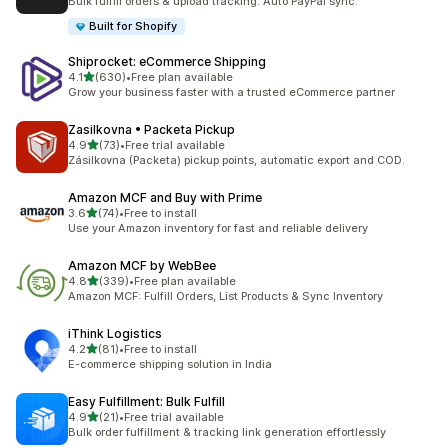
Bulk fulfill orders & upload tracking. Auto PayPal sync.
Built for Shopify
Shiprocket: eCommerce Shipping
เต็ม 5 ดาว
4.1
(630)
•
Free plan available
ทั้งหมด 630 รีวิว
Grow your business faster with a trusted eCommerce partner
Zasilkovna • Packeta Pickup
เต็ม 5 ดาว
4.9
(73)
•
Free trial available
ทั้งหมด 73 รีวิว
Zásilkovna (Packeta) pickup points, automatic export and COD.
Amazon MCF and Buy with Prime
เต็ม 5 ดาว
3.6
(74)
•
Free to install
ทั้งหมด 74 รีวิว
Use your Amazon inventory for fast and reliable delivery
Amazon MCF by WebBee
เต็ม 5 ดาว
4.8
(339)
•
Free plan available
ทั้งหมด 339 รีวิว
Amazon MCF: Fulfill Orders, List Products & Sync Inventory
iThink Logistics
เต็ม 5 ดาว
4.2
(81)
•
Free to install
ทั้งหมด 81 รีวิว
E-commerce shipping solution in India
Easy Fulfillment: Bulk Fulfill
เต็ม 5 ดาว
4.9
(21)
•
Free trial available
ทั้งหมด 21 รีวิว
Bulk order fulfillment & tracking link generation effortlessly