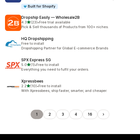
Built for Shopify
Dropship Easily — Wholesale2B
เต็ม 5 ดาว
4.3
(23)
•
Free trial available
ทั้งหมด 23 รีวิว
Pick & Sell thousands of Products from 100+ niches.
HQ Dropshipping
Free to install
Dropshipping Partner for Global E-commerce Brands
SPX Express SG
เต็ม 5 ดาว
5.0
(1)
•
Free to install
ทั้งหมด 1 รีวิว
Everything you need to fulfil your orders.
Xpressbees
เต็ม 5 ดาว
2.2
(10)
•
Free to install
ทั้งหมด 10 รีวิว
With Xpressbees, ship faster, smarter, and cheaper.
1
2
3
4
16