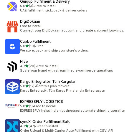
Quiqup: Fulfilment & Delivery
เต็ม 5 ดาว
5.0
(3)
•
Free to install
ทั้งหมด 3 รีวิว
UAE fulfillment: pick, pack & deliver orders
DigiDokaan
Free to install
Connect your DigiDokaan account and create shipment bookings.
Cubbo Fulfillment
เต็ม 5 ดาว
5.0
(10)
•
Free
ทั้งหมด 10 รีวิว
We store, pack and ship your store's orders.
Hive
เต็ม 5 ดาว
4.7
(20)
•
Free to install
ทั้งหมด 20 รีวิว
Scale your brand with streamlined e-commerce operations
Kargo Entegratör: Tüm Kargolar
เต็ม 5 ดาว
5.0
(17)
•
Ücretsiz plan mevcut
ทั้งหมด 17 รีวิว
Kargo Entegratör: Tüm Kargo Firmalarıyla Entegrasyon
EXPRESSFLY LOGISTICS
เต็ม 5 ดาว
5.0
(1)
•
Free to install
ทั้งหมด 1 รีวิว
EXPRESSFLY helps Indian businesses automate shipping operation
syncX: Order Fulfillment Bulk
เต็ม 5 ดาว
4.7
(47)
•
Free to install
ทั้งหมด 47 รีวิว
Order Upload & Multi-Carrier Auto Fulfillment with CSV, API