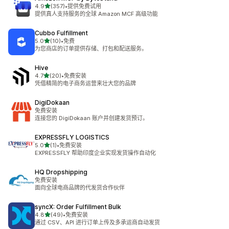
星（满分 5 星）
4.9
(357)
•
提供免费试用
总共 357 条评论
提供真人支持服务的全球 Amazon MCF 高级功能
Cubbo Fulfillment
星（满分 5 星）
5.0
(10)
•
免费
总共 10 条评论
为您商店的订单提供存储、打包和配送服务。
Hive
星（满分 5 星）
4.7
(20)
•
免费安装
总共 20 条评论
凭借精简的电子商务运营来壮大您的品牌
DigiDokaan
免费安装
连接您的 DigiDokaan 账户并创建发货预订。
EXPRESSFLY LOGISTICS
星（满分 5 星）
5.0
(1)
•
免费安装
总共 1 条评论
EXPRESSFLY 帮助印度企业实现发货操作自动化
HQ Dropshipping
免费安装
面向全球电商品牌的代发货合作伙伴
syncX: Order Fulfillment Bulk
星（满分 5 星）
4.8
(49)
•
免费安装
总共 49 条评论
通过 CSV、API 进行订单上传及多承运商自动发货