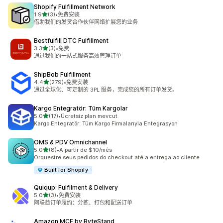
Shopify Fulfillment Network
星（满分 5 星）
1.9
(3)
•
免费安装
总共 3 条评论
借助我们的发货合作伙伴网络扩展您的业务
Bestfulfill DTC Fulfillment
星（满分 5 星）
3.3
(3)
•
免费
总共 3 条评论
通过我们的一站式服务高效管理订单
ShipBob Fulfillment
星（满分 5 星）
4.4
(279)
•
免费安装
总共 279 条评论
通过全球化、可定制的 3PL 服务，完成您的所有订单发货。
Kargo Entegratör: Tüm Kargolar
星（满分 5 星）
5.0
(17)
•
Ücretsiz plan mevcut
总共 17 条评论
Kargo Entegratör: Tüm Kargo Firmalarıyla Entegrasyon
OMS & PDV Omnichannel
星（满分 5 星）
5.0
(8)
•
A partir de $10/mês
总共 8 条评论
Orquestre seus pedidos do checkout até a entrega ao cliente
Built for Shopify
Quiqup: Fulfilment & Delivery
星（满分 5 星）
5.0
(3)
•
免费安装
总共 3 条评论
阿联酋订单履约：分拣、打包和配送订单
Amazon MCF by ByteStand