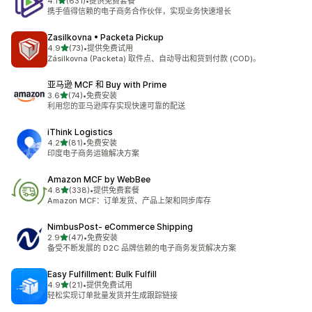
星（满分 5 星）
4.1
(631)
•
提供免费套餐
总共 631 条评论
携手值得信赖的电子商务合作伙伴，实现业务快速增长
Zasilkovna • Packeta Pickup
星（满分 5 星）
4.9
(73)
•
提供免费试用
总共 73 条评论
Zásilkovna (Packeta) 取件点、自动导出和货到付款 (COD)。
亚马逊 MCF 和 Buy with Prime
星（满分 5 星）
3.6
(74)
•
免费安装
总共 74 条评论
利用您的亚马逊库存实现快速可靠的配送
iThink Logistics
星（满分 5 星）
4.2
(81)
•
免费安装
总共 81 条评论
印度电子商务运输解决方案
Amazon MCF by WebBee
星（满分 5 星）
4.8
(338)
•
提供免费套餐
总共 338 条评论
Amazon MCF：订单发货、产品上架和同步库存
NimbusPost‑ eCommerce Shipping
星（满分 5 星）
2.9
(47)
•
免费安装
总共 47 条评论
备受不断发展的 D2C 品牌信赖的电子商务发货解决方案
Easy Fulfillment: Bulk Fulfill
星（满分 5 星）
4.9
(21)
•
提供免费试用
总共 21 条评论
轻松实现订单批量发货并生成跟踪链接