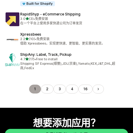
Built for Shopify
RapidShyp ‑ eCommerce Shipping
星（满分 5 星）
3.0
(3)
•
免费安装
总共 3 条评论
在一个平台上使用多家快递公司为订单发货
Xpressbees
星（满分 5 星）
2.2
(10)
•
免费安装
总共 10 条评论
借助 Xpressbees，实现更快速、更智能、更实惠的发货。
ShipAny: Label, Track, Pickup
星（满分 5 星）
4.7
(17)
•
Free to install
总共 17 条评论
Shipping SF Express(順豐),JDL(京東),Yamato,KEX,J&T,DHL,超
商,FedEx
1
2
3
4
16
想要添加应用？