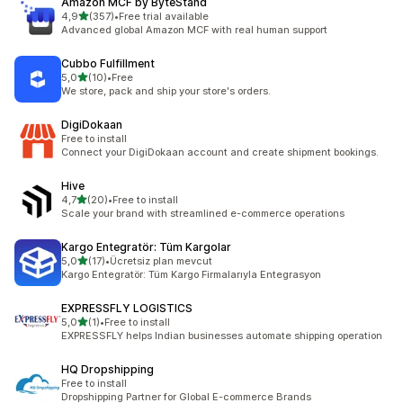
Amazon MCF by ByteStand
de 5 estrelas
4,9
(357)
•
Free trial available
357 total de avaliações
Advanced global Amazon MCF with real human support
Cubbo Fulfillment
de 5 estrelas
5,0
(10)
•
Free
10 total de avaliações
We store, pack and ship your store's orders.
DigiDokaan
Free to install
Connect your DigiDokaan account and create shipment bookings.
Hive
de 5 estrelas
4,7
(20)
•
Free to install
20 total de avaliações
Scale your brand with streamlined e-commerce operations
Kargo Entegratör: Tüm Kargolar
de 5 estrelas
5,0
(17)
•
Ücretsiz plan mevcut
17 total de avaliações
Kargo Entegratör: Tüm Kargo Firmalarıyla Entegrasyon
EXPRESSFLY LOGISTICS
de 5 estrelas
5,0
(1)
•
Free to install
1 total de avaliações
EXPRESSFLY helps Indian businesses automate shipping operation
HQ Dropshipping
Free to install
Dropshipping Partner for Global E-commerce Brands