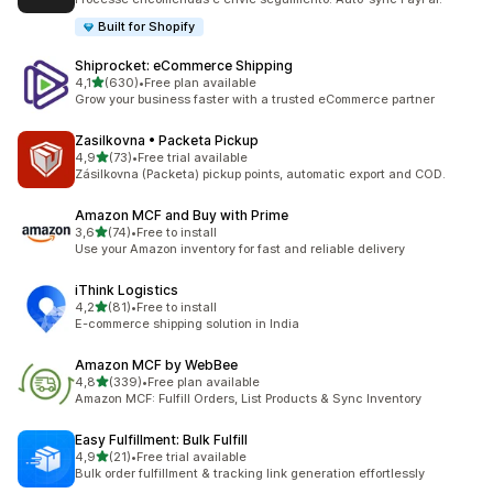
Built for Shopify
Shiprocket: eCommerce Shipping
de 5 estrelas
4,1
(630)
•
Free plan available
630 total de avaliações
Grow your business faster with a trusted eCommerce partner
Zasilkovna • Packeta Pickup
de 5 estrelas
4,9
(73)
•
Free trial available
73 total de avaliações
Zásilkovna (Packeta) pickup points, automatic export and COD.
Amazon MCF and Buy with Prime
de 5 estrelas
3,6
(74)
•
Free to install
74 total de avaliações
Use your Amazon inventory for fast and reliable delivery
iThink Logistics
de 5 estrelas
4,2
(81)
•
Free to install
81 total de avaliações
E-commerce shipping solution in India
Amazon MCF by WebBee
de 5 estrelas
4,8
(339)
•
Free plan available
339 total de avaliações
Amazon MCF: Fulfill Orders, List Products & Sync Inventory
Easy Fulfillment: Bulk Fulfill
de 5 estrelas
4,9
(21)
•
Free trial available
21 total de avaliações
Bulk order fulfillment & tracking link generation effortlessly