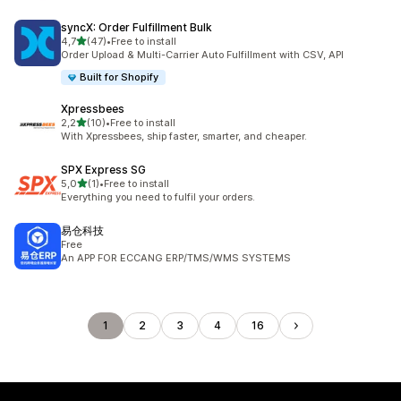
syncX: Order Fulfillment Bulk
de 5 estrelas
4,7
(47)
•
Free to install
47 total de avaliações
Order Upload & Multi-Carrier Auto Fulfillment with CSV, API
Built for Shopify
Xpressbees
de 5 estrelas
2,2
(10)
•
Free to install
10 total de avaliações
With Xpressbees, ship faster, smarter, and cheaper.
SPX Express SG
de 5 estrelas
5,0
(1)
•
Free to install
1 total de avaliações
Everything you need to fulfil your orders.
易仓科技
Free
An APP FOR ECCANG ERP/TMS/WMS SYSTEMS
1
2
3
4
16