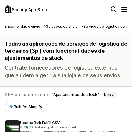
Shopify App Store
Encomendas e envio
Soluções de envio
Serviços de logística de ter
Todas as aplicações de serviços de logística de
terceiros (3pl) com funcionalidades de
ajustamentos de stock
Contrate fornecedores de logística externos
que ajudem a gerir a sua loja e os seus envios.
368 aplicações com
Ajustamentos de stock
Limpar
Built for Shopify
Upatra: Bulk Fulfill CSV
de 5 estrelas
4,7
(121)
•
Plano gratuito disponível
121 total de avaliações
Processe encomendas e envie seguimento. Auto-sync PayPal.